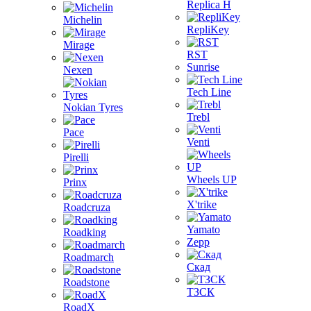
Replica H
Michelin
RepliKey
Mirage
RST
Sunrise
Nexen
Tech Line
Nokian Tyres
Trebl
Pace
Venti
Pirelli
Wheels UP
Prinx
X'trike
Roadcruza
Yamato
Roadking
Zepp
Roadmarch
Скад
Roadstone
ТЗСК
RoadX