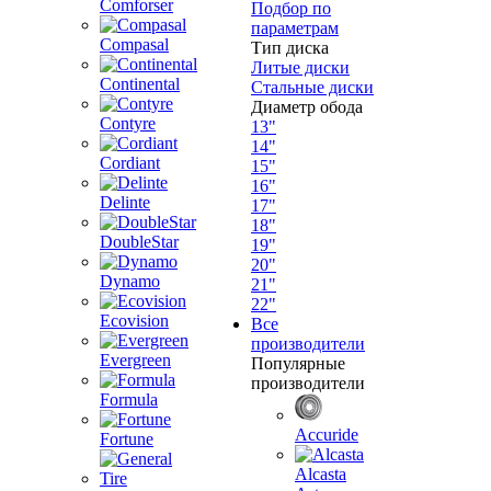
Comforser
Подбор по
параметрам
Compasal
Тип диска
Литые диски
Continental
Стальные диски
Диаметр обода
Contyre
13"
14"
Cordiant
15"
16"
Delinte
17"
18"
DoubleStar
19"
20"
Dynamo
21"
22"
Ecovision
Все
производители
Evergreen
Популярные
производители
Formula
Accuride
Fortune
Alcasta