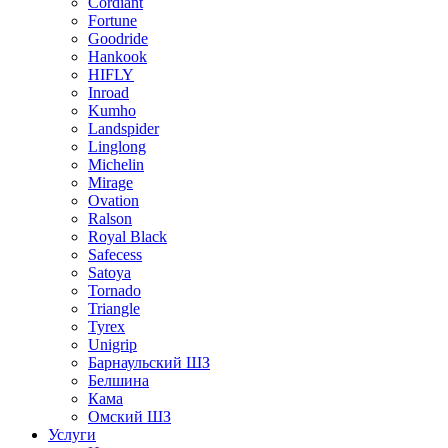
Cordiant
Fortune
Goodride
Hankook
HIFLY
Inroad
Kumho
Landspider
Linglong
Michelin
Mirage
Ovation
Ralson
Royal Black
Safecess
Satoya
Tornado
Triangle
Tyrex
Unigrip
Барнаульский ШЗ
Белшина
Кама
Омский ШЗ
Услуги