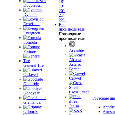
18"
DoubleStar
19"
20"
Dynamo
21"
22"
Ecovision
Все
производители
Evergreen
Популярные
производители
Formula
Accuride
Fortune
Alcasta
Asterro
General Tire
Better
Gislaved
Carwel
Goodride
Cross Street
Goodyear
Грузовые ш
iFree
Grenlander
Jantsa
Accelu
Gripmax
Armstr