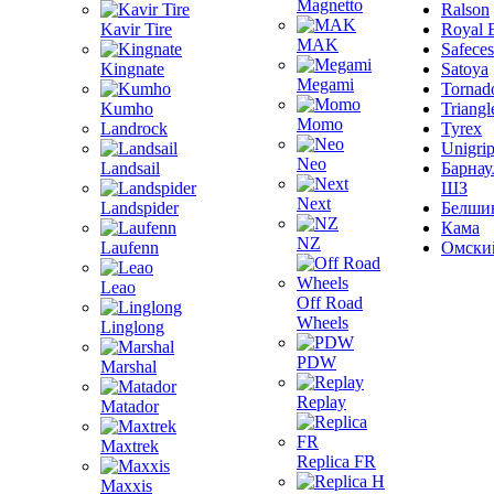
Magnetto
Ralson
Kavir Tire
Royal 
MAK
Safeces
Kingnate
Satoya
Megami
Tornad
Kumho
Triangl
Momo
Landrock
Tyrex
Unigri
Neo
Landsail
Барнау
ШЗ
Next
Landspider
Белши
Кама
NZ
Laufenn
Омски
Leao
Off Road
Wheels
Linglong
PDW
Marshal
Replay
Matador
Maxtrek
Replica FR
Maxxis