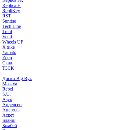
Replica FR
Replica H
RepliKey
RST
Sunrise
Tech Line
Trebl
Venti
Wheels UP
X'trike
Yamato
Zepp
Скад
ТЗСК
-
Диски Big Byz
Moskva
Rebel
S.U.
Азур
Андерсен
Апероль
Аскет
Бланш
Бомбей