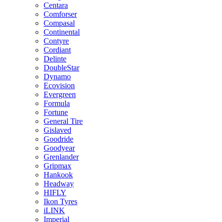
Centara
Comforser
Compasal
Continental
Contyre
Cordiant
Delinte
DoubleStar
Dynamo
Ecovision
Evergreen
Formula
Fortune
General Tire
Gislaved
Goodride
Goodyear
Grenlander
Gripmax
Hankook
Headway
HIFLY
Ikon Tyres
iLINK
Imperial