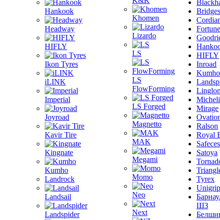
K&K
Blackh
Hankook
Bridge
Khomen
Cordia
Headway
Fortun
Lizardo
Goodri
HIFLY
Hanko
LS
HIFLY
Ikon Tyres
Inroad
Kumho
LS
iLINK
Landsp
FlowForming
Linglo
Imperial
Michel
LS Forged
Mirage
Joyroad
Ovatio
Magnetto
Ralson
Kavir Tire
Royal 
MAK
Safeces
Kingnate
Satoya
Megami
Tornad
Kumho
Triangl
Momo
Landrock
Tyrex
Unigri
Neo
Landsail
Барнау
ШЗ
Next
Landspider
Белши