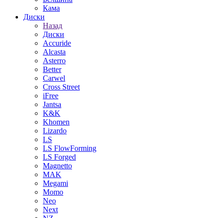
Кама
Диски
Назад
Диски
Accuride
Alcasta
Asterro
Better
Carwel
Cross Street
iFree
Jantsa
K&K
Khomen
Lizardo
LS
LS FlowForming
LS Forged
Magnetto
MAK
Megami
Momo
Neo
Next