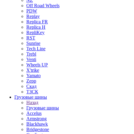
NZ
Off Road Wheels
PDW
Replay
Replica FR
Replica H
RepliKey
RST
Sunrise
Tech Line
Trebl
Venti
Wheels UP
X'trike
Yamato
Zepp
Скад
ТЗСК
Грузовые шины
Назад
Грузовые шины
Accelus
Armstrong
Blackhawk
Bridgestone