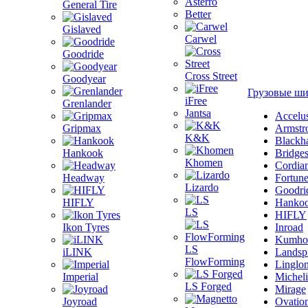
Asterro
General Tire
Better
Gislaved
Carwel
Goodride
Cross Street
Goodyear
Грузовые ш
iFree
Grenlander
Jantsa
Accelu
Gripmax
Armstr
K&K
Blackh
Hankook
Bridge
Khomen
Cordia
Headway
Fortun
Lizardo
Goodri
HIFLY
Hanko
LS
HIFLY
Ikon Tyres
Inroad
Kumho
LS
iLINK
Landsp
FlowForming
Linglo
Imperial
Michel
LS Forged
Mirage
Joyroad
Ovatio