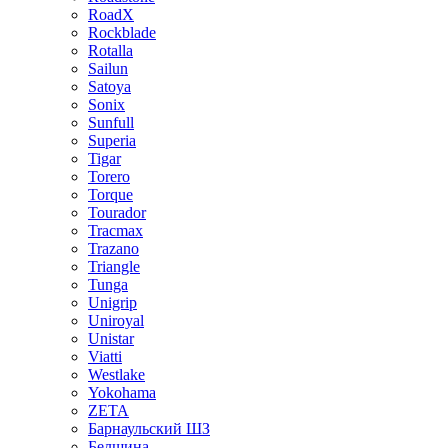
RoadX
Rockblade
Rotalla
Sailun
Satoya
Sonix
Sunfull
Superia
Tigar
Torero
Torque
Tourador
Tracmax
Trazano
Triangle
Tunga
Unigrip
Uniroyal
Unistar
Viatti
Westlake
Yokohama
ZETA
Барнаульский ШЗ
Белшина