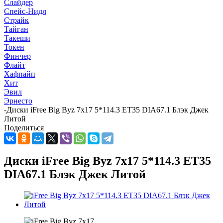
Слайдер
Спейс-Нидл
Страйк
Тайган
Такеши
Токен
Финчер
Флайт
Хафпайп
Хит
Эвил
Эрнесто
-
Диски iFree Big Byz 7x17 5*114.3 ET35 DIA67.1 Блэк Джек
Литой
Поделиться
Диски iFree Big Byz 7x17 5*114.3 ET35
DIA67.1 Блэк Джек Литой