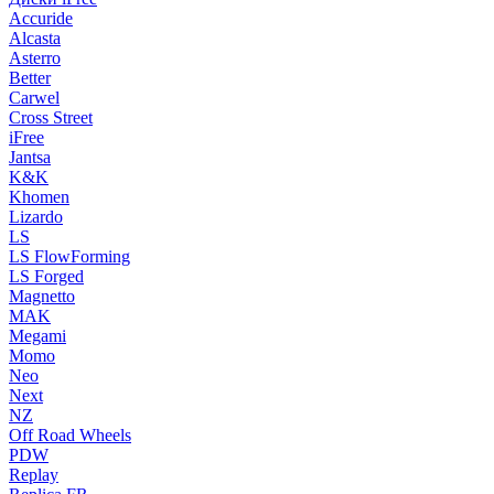
Accuride
Alcasta
Asterro
Better
Carwel
Cross Street
iFree
Jantsa
K&K
Khomen
Lizardo
LS
LS FlowForming
LS Forged
Magnetto
MAK
Megami
Momo
Neo
Next
NZ
Off Road Wheels
PDW
Replay