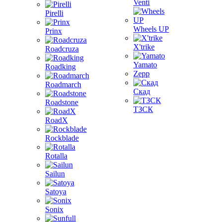
Venti
Pirelli
Wheels UP
Prinx
X'trike
Roadcruza
Yamato
Roadking
Zepp
Roadmarch
Скад
Roadstone
ТЗСК
RoadX
Rockblade
Rotalla
Sailun
Satoya
Sonix