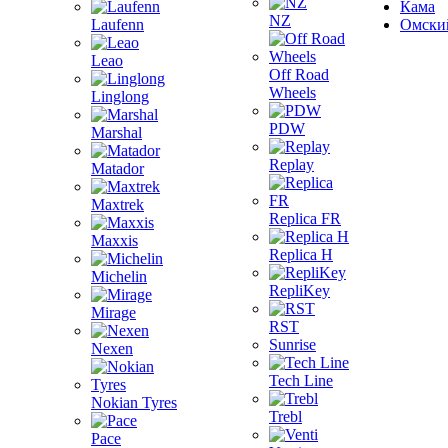
Кама
NZ
Laufenn
Омски
Leao
Off Road
Wheels
Linglong
PDW
Marshal
Replay
Matador
Maxtrek
Replica FR
Maxxis
Replica H
Michelin
RepliKey
Mirage
RST
Sunrise
Nexen
Tech Line
Nokian Tyres
Trebl
Pace