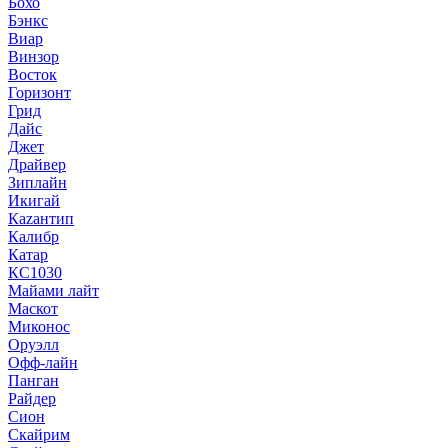
Бохо
Бэнкс
Виар
Винзор
Восток
Горизонт
Грид
Дайс
Джет
Драйвер
Зиплайн
Икигай
Кazaнтип
Калибр
Катар
КС1030
Майами лайт
Маскот
Миконос
Оруэлл
Офф-лайн
Панган
Райдер
Сион
Скайрим