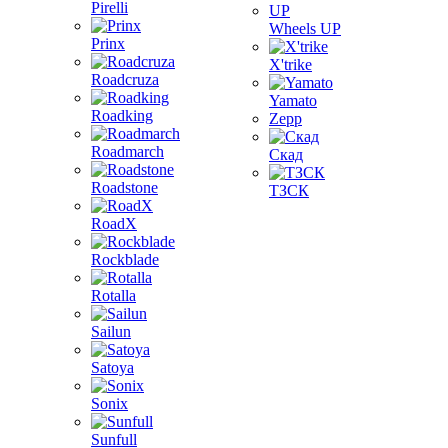
Pirelli
Wheels UP
Prinx
X'trike
Roadcruza
Yamato
Roadking
Zepp
Roadmarch
Скад
Roadstone
ТЗСК
RoadX
Rockblade
Rotalla
Sailun
Satoya
Sonix
Sunfull