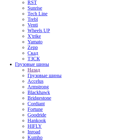
RST
Sunrise
Tech Line
Trebl
Venti
Wheels UP
X'trike
Yamato
Zepp
Скад
ТЗСК
Грузовые шины
Назад
Грузовые шины
Accelus
Armstrong
Blackhawk
Bridgestone
Cordiant
Fortune
Goodride
Hankook
HIFLY
Inroad
Kumho