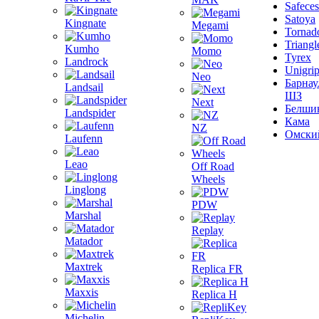
Safeces
Satoya
Kingnate
Megami
Tornad
Triangl
Kumho
Momo
Tyrex
Landrock
Unigri
Neo
Барнау
Landsail
ШЗ
Next
Белши
Landspider
Кама
NZ
Омски
Laufenn
Leao
Off Road
Wheels
Linglong
PDW
Marshal
Replay
Matador
Maxtrek
Replica FR
Maxxis
Replica H
Michelin