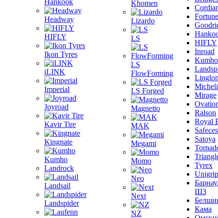
Hankook
Khomen
Cordia
Fortun
Headway
Lizardo
Goodri
Hanko
HIFLY
LS
HIFLY
Inroad
Ikon Tyres
Kumho
LS
Landsp
iLINK
FlowForming
Linglo
Michel
Imperial
LS Forged
Mirage
Ovatio
Joyroad
Magnetto
Ralson
Royal 
Kavir Tire
MAK
Safeces
Satoya
Kingnate
Megami
Tornad
Triangl
Kumho
Momo
Tyrex
Landrock
Unigri
Neo
Барнау
Landsail
ШЗ
Next
Белши
Landspider
Кама
NZ
Омски