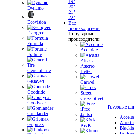
19"
20"
Dynamo
21"
22"
Ecovision
Все
производители
Evergreen
Популярные
производители
Formula
Accuride
Fortune
Alcasta
Asterro
General Tire
Better
Gislaved
Carwel
Goodride
Cross Street
Goodyear
Грузовые ш
iFree
Grenlander
Jantsa
Accelu
Armstr
Gripmax
K&K
Blackh
Bridge