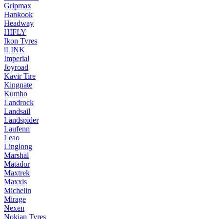
Gripmax
Hankook
Headway
HIFLY
Ikon Tyres
iLINK
Imperial
Joyroad
Kavir Tire
Kingnate
Kumho
Landrock
Landsail
Landspider
Laufenn
Leao
Linglong
Marshal
Matador
Maxtrek
Maxxis
Michelin
Mirage
Nexen
Nokian Tyres