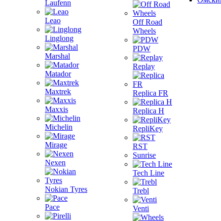
Laufenn
Leao
Off Road
Wheels
Linglong
PDW
Marshal
Replay
Matador
Maxtrek
Replica FR
Maxxis
Replica H
Michelin
RepliKey
Mirage
RST
Sunrise
Nexen
Tech Line
Nokian Tyres
Trebl
Pace
Venti