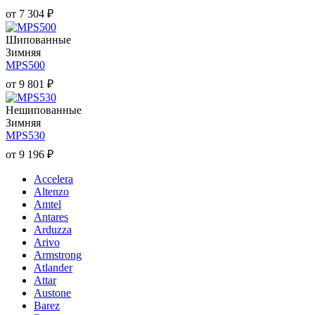
от
7 304
₽
Шипованные
Зимняя
MPS500
от
9 801
₽
Нешипованные
Зимняя
MPS530
от
9 196
₽
Accelera
Altenzo
Amtel
Antares
Arduzza
Arivo
Armstrong
Atlander
Attar
Austone
Barez