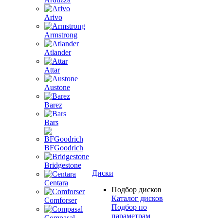
Arivo
Armstrong
Atlander
Attar
Austone
Barez
Bars
BFGoodrich
Bridgestone
Диски
Centara
Подбор дисков
Каталог дисков
Comforser
Подбор по
параметрам
Compasal