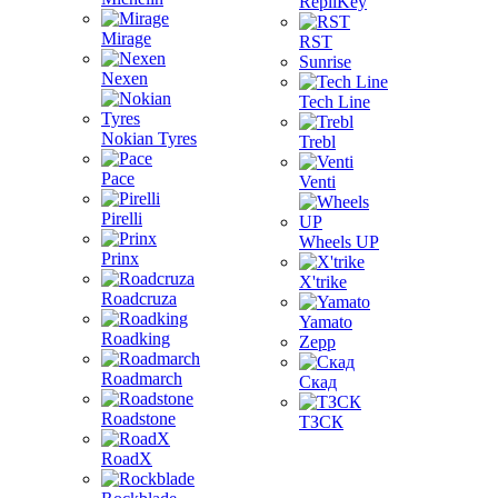
RepliKey
Mirage
RST
Sunrise
Nexen
Tech Line
Nokian Tyres
Trebl
Pace
Venti
Pirelli
Wheels UP
Prinx
X'trike
Roadcruza
Yamato
Roadking
Zepp
Roadmarch
Скад
Roadstone
ТЗСК
RoadX