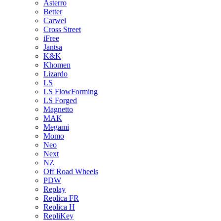
Asterro
Better
Carwel
Cross Street
iFree
Jantsa
K&K
Khomen
Lizardo
LS
LS FlowForming
LS Forged
Magnetto
MAK
Megami
Momo
Neo
Next
NZ
Off Road Wheels
PDW
Replay
Replica FR
Replica H
RepliKey