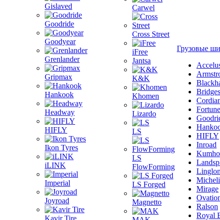
Gislaved
Carwel
Goodride
Cross Street
Goodyear
Грузовые ш
iFree
Grenlander
Jantsa
Accelu
Armstr
Gripmax
K&K
Blackh
Bridge
Hankook
Khomen
Cordia
Fortun
Headway
Lizardo
Goodri
Hanko
HIFLY
LS
HIFLY
Inroad
Ikon Tyres
Kumho
LS
Landsp
iLINK
FlowForming
Linglo
Michel
Imperial
LS Forged
Mirage
Ovatio
Joyroad
Magnetto
Ralson
Royal 
Kavir Tire
MAK