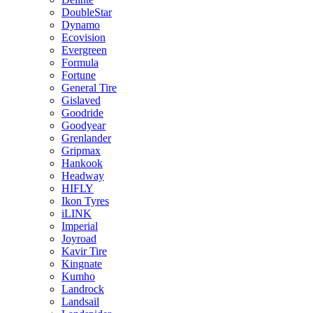
DoubleStar
Dynamo
Ecovision
Evergreen
Formula
Fortune
General Tire
Gislaved
Goodride
Goodyear
Grenlander
Gripmax
Hankook
Headway
HIFLY
Ikon Tyres
iLINK
Imperial
Joyroad
Kavir Tire
Kingnate
Kumho
Landrock
Landsail