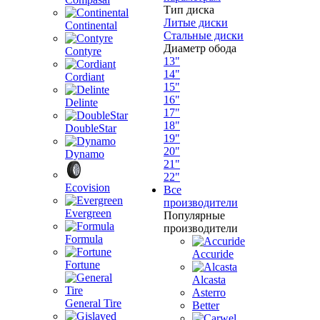
Тип диска
Литые диски
Continental
Стальные диски
Диаметр обода
Contyre
13"
14"
Cordiant
15"
16"
Delinte
17"
18"
DoubleStar
19"
20"
Dynamo
21"
22"
Ecovision
Все
производители
Evergreen
Популярные
производители
Formula
Accuride
Fortune
Alcasta
Asterro
General Tire
Better