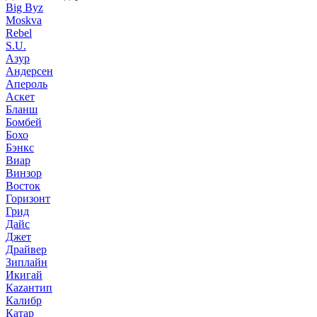
Big Byz
Moskva
Rebel
S.U.
Азур
Андерсен
Апероль
Аскет
Бланш
Бомбей
Бохо
Бэнкс
Виар
Винзор
Восток
Горизонт
Грид
Дайс
Джет
Драйвер
Зиплайн
Икигай
Кazaнтип
Калибр
Катар