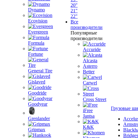
20"
Dynamo
21"
22"
Ecovision
Все
производители
Evergreen
Популярные
производители
Formula
Accuride
Fortune
Alcasta
Asterro
General Tire
Better
Gislaved
Carwel
Goodride
Cross Street
Goodyear
Грузовые ш
iFree
Jantsa
Grenlander
Accelu
Armstr
K&K
Gripmax
Blackh
Bridge