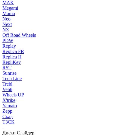
MAK
Megami
Momo
Neo
Next
NZ
Off Road Wheels
PDW
Replay
Replica FR
Replica H
RepliKey
RST
Sunrise
Tech Line
Trebl
Venti
Wheels UP
X'trike
Yamato
Zepp
Скад
ТЗСК
-
Диски Слайдер