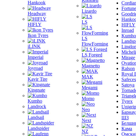
Khomen
Hankook
Cordia
Fortun
Lizardo
Headway
Goodri
Hanko
LS
HIFLY
HIFLY
Inroad
Ikon Tyres
Kumho
LS
Landsp
FlowForming
iLINK
Linglo
Michel
LS Forged
Imperial
Mirage
Ovatio
Magnetto
Joyroad
Ralson
Royal 
MAK
Kavir Tire
Safeces
Satoya
Megami
Kingnate
Tornad
Triangl
Momo
Kumho
Tyrex
Landrock
Unigri
Neo
Барнау
Landsail
ШЗ
Next
Белши
Landspider
Кама
NZ
Омски