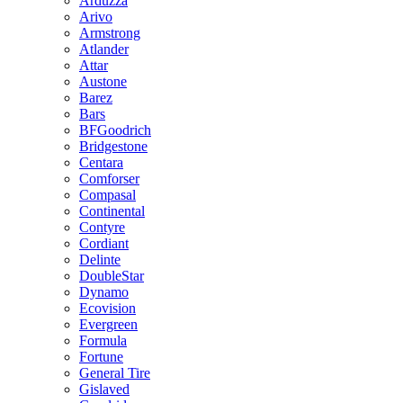
Arduzza
Arivo
Armstrong
Atlander
Attar
Austone
Barez
Bars
BFGoodrich
Bridgestone
Centara
Comforser
Compasal
Continental
Contyre
Cordiant
Delinte
DoubleStar
Dynamo
Ecovision
Evergreen
Formula
Fortune
General Tire
Gislaved