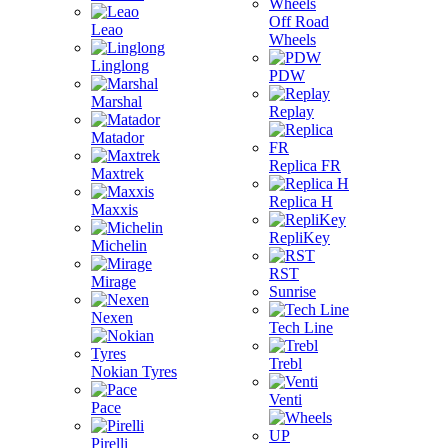
Off Road
Leao
Wheels
Linglong
PDW
Marshal
Replay
Matador
Replica FR
Maxtrek
Replica H
Maxxis
RepliKey
Michelin
RST
Mirage
Sunrise
Nexen
Tech Line
Trebl
Nokian Tyres
Venti
Pace
Pirelli