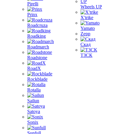
Pirelli
Wheels UP
Prinx
X'trike
Roadcruza
Yamato
Zepp
Roadking
Скад
Roadmarch
ТЗСК
Roadstone
RoadX
Rockblade
Rotalla
Sailun
Satoya
Sonix
Sunfull