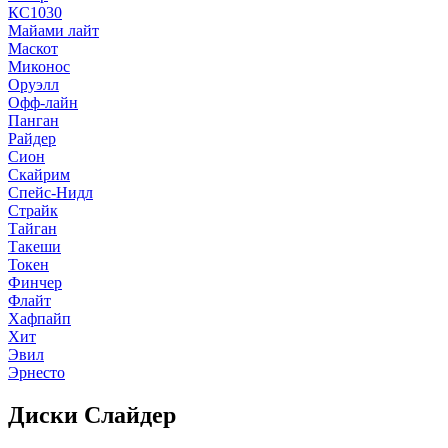
КС1030
Майами лайт
Маскот
Миконос
Оруэлл
Офф-лайн
Панган
Райдер
Сион
Скайрим
Спейс-Нидл
Страйк
Тайган
Такеши
Токен
Финчер
Флайт
Хафпайп
Хит
Эвил
Эрнесто
Диски Слайдер