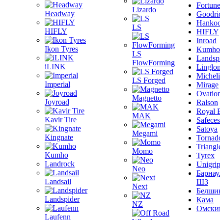
Fortun
Lizardo
Headway
Goodri
Hanko
LS
HIFLY
HIFLY
Inroad
Ikon Tyres
Kumho
LS
Landsp
FlowForming
iLINK
Linglo
Michel
LS Forged
Imperial
Mirage
Ovatio
Magnetto
Joyroad
Ralson
Royal 
MAK
Kavir Tire
Safeces
Satoya
Megami
Kingnate
Tornad
Triangl
Momo
Kumho
Tyrex
Landrock
Unigri
Neo
Барнау
Landsail
ШЗ
Next
Белши
Landspider
Кама
NZ
Омски
Laufenn