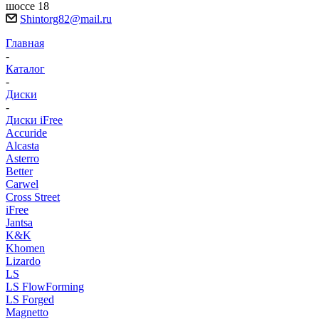
шоссе 18
Shintorg82@mail.ru
Главная
-
Каталог
-
Диски
-
Диски iFree
Accuride
Alcasta
Asterro
Better
Carwel
Cross Street
iFree
Jantsa
K&K
Khomen
Lizardo
LS
LS FlowForming
LS Forged
Magnetto