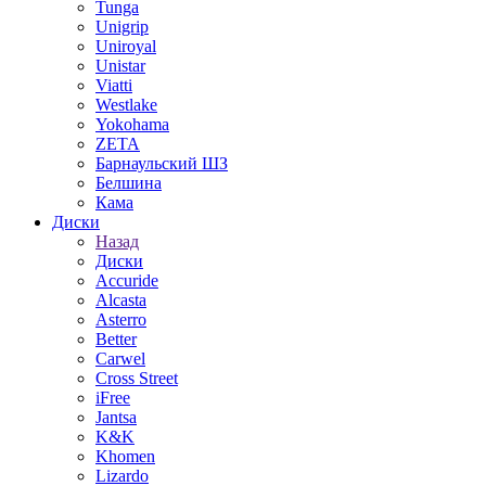
Tunga
Unigrip
Uniroyal
Unistar
Viatti
Westlake
Yokohama
ZETA
Барнаульский ШЗ
Белшина
Кама
Диски
Назад
Диски
Accuride
Alcasta
Asterro
Better
Carwel
Cross Street
iFree
Jantsa
K&K
Khomen
Lizardo