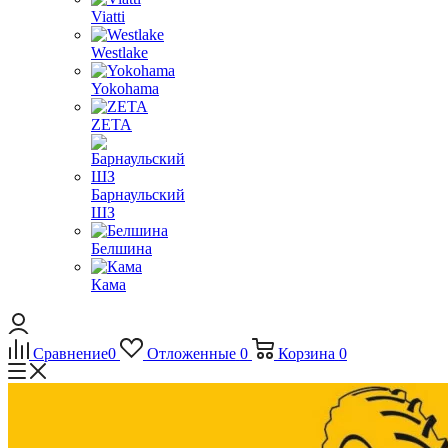
Viatti
Westlake
Yokohama
ZETA
Барнаульский
ШЗ
Белшина
Кама
Сравнение
0
Отложенные
0
Корзина
0