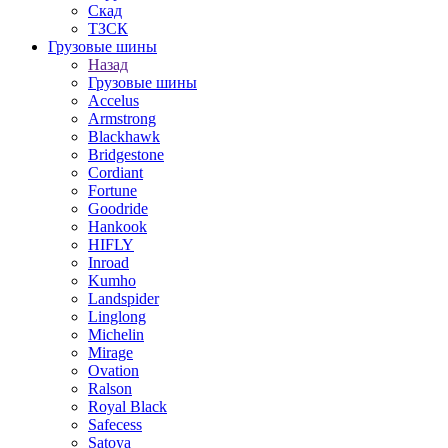
Скад
ТЗСК
Грузовые шины
Назад
Грузовые шины
Accelus
Armstrong
Blackhawk
Bridgestone
Cordiant
Fortune
Goodride
Hankook
HIFLY
Inroad
Kumho
Landspider
Linglong
Michelin
Mirage
Ovation
Ralson
Royal Black
Safecess
Satoya