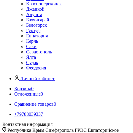
Красноперекопск
Джанкой
Алушта
Бахчисарай
Белогорск
Гурзуф
Евпатория
Керчь
Саки
Севастополь
Ялта
Судак
Феодосия
Личный кабинет
Корзина
0
Отложенные
0
Сравнение товаров
0
+79788039337
Контактная информация
Республика Крым Симферополь ГРЭС Евпаторийское