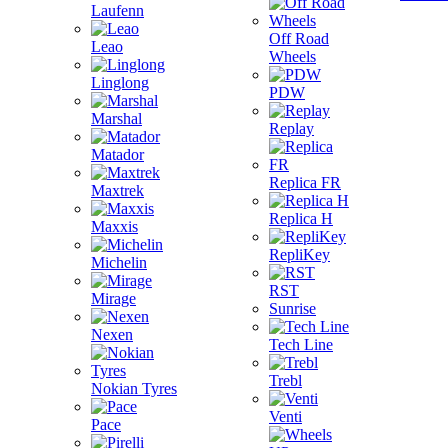
Laufenn
Off Road
Leao
Wheels
Linglong
PDW
Marshal
Replay
Matador
Replica FR
Maxtrek
Replica H
Maxxis
RepliKey
Michelin
RST
Mirage
Sunrise
Nexen
Tech Line
Trebl
Nokian Tyres
Venti
Pace