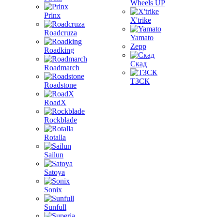
Wheels UP
Prinx
X'trike
Roadcruza
Yamato
Zepp
Roadking
Скад
Roadmarch
ТЗСК
Roadstone
RoadX
Rockblade
Rotalla
Sailun
Satoya
Sonix
Sunfull