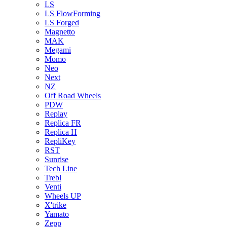
LS
LS FlowForming
LS Forged
Magnetto
MAK
Megami
Momo
Neo
Next
NZ
Off Road Wheels
PDW
Replay
Replica FR
Replica H
RepliKey
RST
Sunrise
Tech Line
Trebl
Venti
Wheels UP
X'trike
Yamato
Zepp