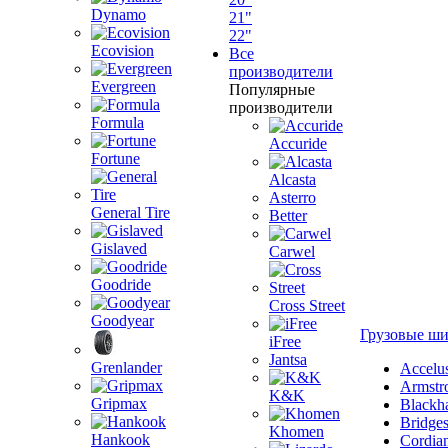
Dynamo
21"
22"
Ecovision
Все
производители
Evergreen
Популярные
производители
Formula
Accuride
Fortune
Alcasta
Asterro
General Tire
Better
Gislaved
Carwel
Goodride
Cross Street
Goodyear
Грузовые ш
iFree
Jantsa
Grenlander
Accelu
Armstr
K&K
Gripmax
Blackh
Bridge
Khomen
Hankook
Cordia