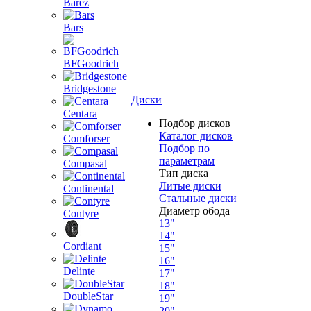
Barez
Bars
BFGoodrich
Bridgestone
Диски
Centara
Подбор дисков
Каталог дисков
Comforser
Подбор по
параметрам
Compasal
Тип диска
Литые диски
Continental
Стальные диски
Диаметр обода
Contyre
13"
14"
Cordiant
15"
16"
Delinte
17"
18"
DoubleStar
19"
20"