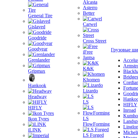
Alcasta
Asterro
Better
General Tire
Carwel
Gislaved
Goodride
Cross Street
Goodyear
Грузовые ш
iFree
Jantsa
Grenlander
Accelu
Armstr
K&K
Gripmax
Blackh
Bridge
Khomen
Cordia
Hankook
Fortun
Lizardo
Goodri
Headway
Hanko
LS
HIFLY
HIFLY
Inroad
Kumho
LS
Ikon Tyres
Landsp
FlowForming
Linglo
iLINK
Michel
LS Forged
Mirage