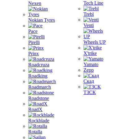
Tech Line
Nexen
Trebl
Nokian Tyres
Venti
Pace
Wheels UP
Pirelli
X'trike
Prinx
Yamato
Roadcruza
Zepp
Roadking
Скад
Roadmarch
ТЗСК
Roadstone
RoadX
Rockblade
Rotalla