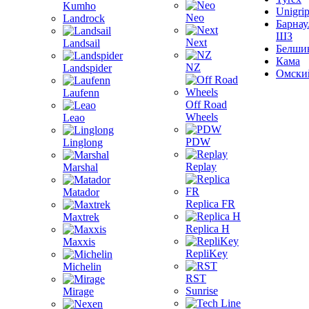
Kumho
Unigri
Neo
Landrock
Барнау
ШЗ
Next
Landsail
Белши
Кама
NZ
Landspider
Омски
Laufenn
Off Road
Wheels
Leao
PDW
Linglong
Replay
Marshal
Matador
Replica FR
Maxtrek
Replica H
Maxxis
RepliKey
Michelin
RST
Sunrise
Mirage