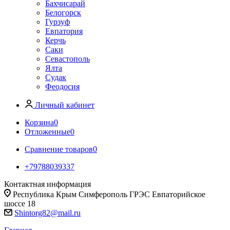
Бахчисарай
Белогорск
Гурзуф
Евпатория
Керчь
Саки
Севастополь
Ялта
Судак
Феодосия
Личный кабинет
Корзина
0
Отложенные
0
Сравнение товаров
0
+79788039337
Контактная информация
Республика Крым Симферополь ГРЭС Евпаторийское
шоссе 18
Shintorg82@mail.ru