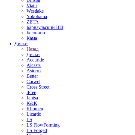
Unistar
Viatti
Westlake
Yokohama
ZETA
Барнаульский ШЗ
Белшина
Кама
Диски
Назад
Диски
Accuride
Alcasta
Asterro
Better
Carwel
Cross Street
iFree
Jantsa
K&K
Khomen
Lizardo
LS
LS FlowForming
LS Forged