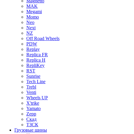
Magnetto
MAK
Megami
Momo
Neo
Next
NZ
Off Road Wheels
PDW
Replay
Replica FR
Replica H
RepliKey
RST
Sunrise
Tech Line
Trebl
Venti
Wheels UP
X'trike
Yamato
Zepp
Скад
ТЗСК
Грузовые шины