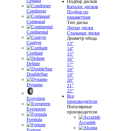
Centara
Подбор дисков
Каталог дисков
Comforser
Подбор по
параметрам
Compasal
Тип диска
Литые диски
Continental
Стальные диски
Диаметр обода
Contyre
13"
14"
Cordiant
15"
16"
Delinte
17"
18"
DoubleStar
19"
20"
Dynamo
21"
22"
Все
Ecovision
производители
Популярные
Evergreen
производители
Formula
Accuride
Fortune