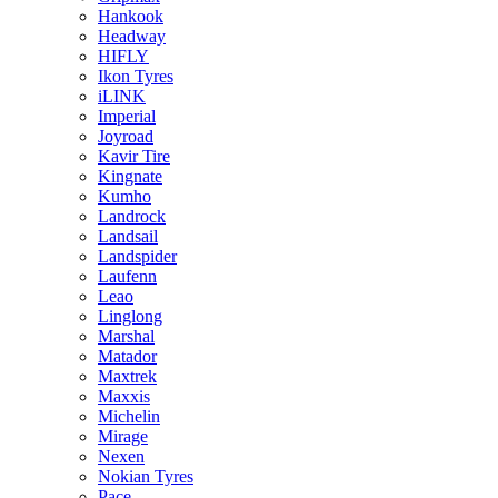
Hankook
Headway
HIFLY
Ikon Tyres
iLINK
Imperial
Joyroad
Kavir Tire
Kingnate
Kumho
Landrock
Landsail
Landspider
Laufenn
Leao
Linglong
Marshal
Matador
Maxtrek
Maxxis
Michelin
Mirage
Nexen
Nokian Tyres
Pace