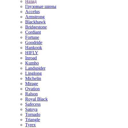
Назад
Грузовые шины
Accelus
Armstrong
Blackhawk
Bridgestone
Cordiant
Fortune
Goodride
Hankook
HIFLY
Inroad
Kumho
Landspider
Linglong
Michelin
Mirage
Ovation
Ralson
Royal Black
Safecess
Satoya
Tornado
Triangle
Tyrex