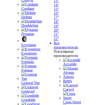
Contyre
13"
14"
Cordiant
15"
16"
Delinte
17"
18"
DoubleStar
19"
20"
Dynamo
21"
22"
Все
Ecovision
производители
Популярные
Evergreen
производители
Formula
Accuride
Fortune
Alcasta
Asterro
Better
General Tire
Carwel
Gislaved
Goodride
Cross Street