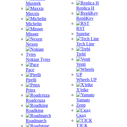
Maxtrek
Replica H
Maxxis
RepliKey
Michelin
RST
Sunrise
Mirage
Tech Line
Nexen
Trebl
Nokian Tyres
Venti
Pace
Wheels UP
Pirelli
X'trike
Prinx
Yamato
Roadcruza
Zepp
Roadking
Скад
Roadmarch
ТЗСК