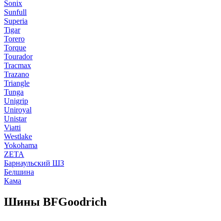
Sonix
Sunfull
Superia
Tigar
Torero
Torque
Tourador
Tracmax
Trazano
Triangle
Tunga
Unigrip
Uniroyal
Unistar
Viatti
Westlake
Yokohama
ZETA
Барнаульский ШЗ
Белшина
Кама
Шины BFGoodrich