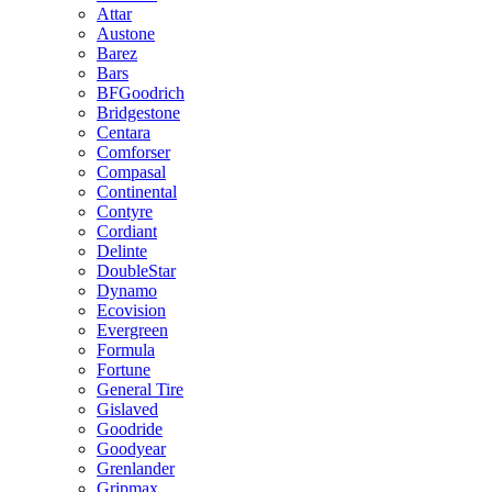
Attar
Austone
Barez
Bars
BFGoodrich
Bridgestone
Centara
Comforser
Compasal
Continental
Contyre
Cordiant
Delinte
DoubleStar
Dynamo
Ecovision
Evergreen
Formula
Fortune
General Tire
Gislaved
Goodride
Goodyear
Grenlander
Gripmax