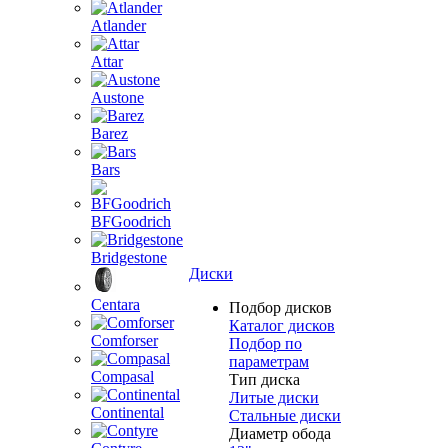
Atlander
Attar
Austone
Barez
Bars
BFGoodrich
Bridgestone
Диски
Centara
Подбор дисков
Каталог дисков
Comforser
Подбор по
параметрам
Compasal
Тип диска
Литые диски
Continental
Стальные диски
Диаметр обода