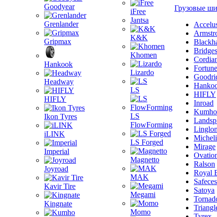
Goodyear
Грузовые ш
iFree
Jantsa
Grenlander
Accelu
Armstr
K&K
Gripmax
Blackh
Bridge
Khomen
Cordia
Hankook
Fortun
Lizardo
Goodri
Headway
Hanko
LS
HIFLY
HIFLY
Inroad
Kumho
LS
Ikon Tyres
Landsp
FlowForming
Linglo
iLINK
Michel
LS Forged
Mirage
Imperial
Ovatio
Magnetto
Ralson
Joyroad
Royal 
MAK
Safeces
Kavir Tire
Satoya
Megami
Tornad
Kingnate
Triangl
Momo
Tyrex