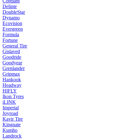
Cordiant
Delinte
DoubleStar
Dynamo
Ecovision
Evergreen
Formula
Fortune
General Tire
Gislaved
Goodride
Goodyear
Grenlander
Gripmax
Hankook
Headway
HIFLY
Ikon Tyres
iLINK
Imperial
Joyroad
Kavir Tire
Kingnate
Kumho
Landrock