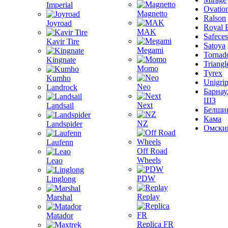
Imperial
Ovatio
Magnetto
Ralson
Joyroad
Royal 
MAK
Safeces
Kavir Tire
Satoya
Megami
Tornad
Kingnate
Triangl
Momo
Tyrex
Kumho
Unigri
Neo
Landrock
Барнау
ШЗ
Next
Landsail
Белши
Кама
NZ
Landspider
Омски
Laufenn
Off Road
Wheels
Leao
PDW
Linglong
Replay
Marshal
Matador
Replica FR