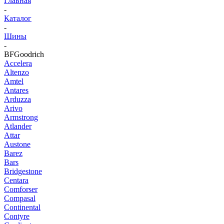
Главная
-
Каталог
-
Шины
-
BFGoodrich
Accelera
Altenzo
Amtel
Antares
Arduzza
Arivo
Armstrong
Atlander
Attar
Austone
Barez
Bars
Bridgestone
Centara
Comforser
Compasal
Continental
Contyre