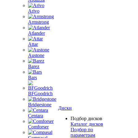
Arivo
Armstrong
Atlander
Attar
Austone
Barez
Bars
BFGoodrich
Bridgestone
Диски
Centara
Подбор дисков
Каталог дисков
Comforser
Подбор по
параметрам
Compasal