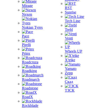
Mirage
RST
Sunrise
Nexen
Tech Line
Nokian Tyres
Trebl
Pace
Venti
Pirelli
Wheels UP
Prinx
X'trike
Roadcruza
Yamato
Roadking
Zepp
Roadmarch
Скад
Roadstone
ТЗСК
RoadX
Rockblade