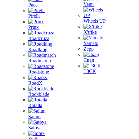
Venti
Pace
Pirelli
Wheels UP
Prinx
X'trike
Roadcruza
Yamato
Zepp
Roadking
Скад
Roadmarch
ТЗСК
Roadstone
RoadX
Rockblade
Rotalla
Sailun
Satoya
Sonix