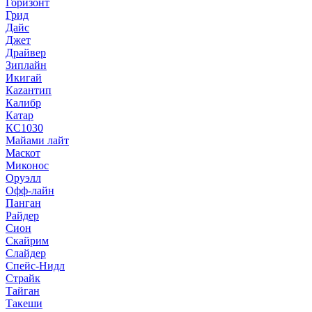
Горизонт
Грид
Дайс
Джет
Драйвер
Зиплайн
Икигай
Кazaнтип
Калибр
Катар
КС1030
Майами лайт
Маскот
Миконос
Оруэлл
Офф-лайн
Панган
Райдер
Сион
Скайрим
Слайдер
Спейс-Нидл
Страйк
Тайган
Такеши