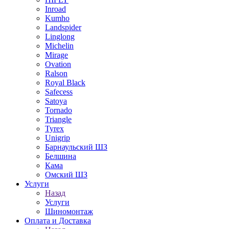
Inroad
Kumho
Landspider
Linglong
Michelin
Mirage
Ovation
Ralson
Royal Black
Safecess
Satoya
Tornado
Triangle
Tyrex
Unigrip
Барнаульский ШЗ
Белшина
Кама
Омский ШЗ
Услуги
Назад
Услуги
Шиномонтаж
Оплата и Доставка