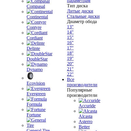
параметрам
Тип диска
Compasal
Литые диски
Стальные диски
Continental
Диаметр обода
13"
Contyre
14"
15"
Cordiant
16"
17"
Delinte
18"
19"
DoubleStar
20"
21"
Dynamo
22"
Все
Ecovision
производители
Популярные
Evergreen
производители
Formula
Accuride
Fortune
Alcasta
Asterro
Better
General Tire