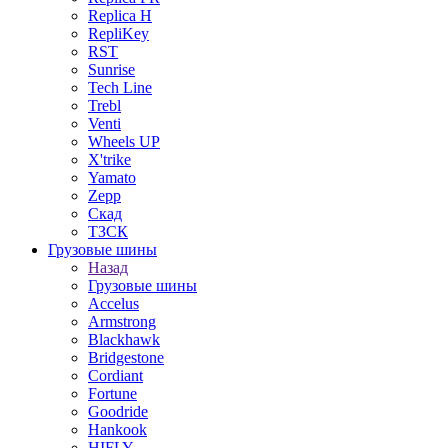
Replica H
RepliKey
RST
Sunrise
Tech Line
Trebl
Venti
Wheels UP
X'trike
Yamato
Zepp
Скад
ТЗСК
Грузовые шины
Назад
Грузовые шины
Accelus
Armstrong
Blackhawk
Bridgestone
Cordiant
Fortune
Goodride
Hankook
HIFLY