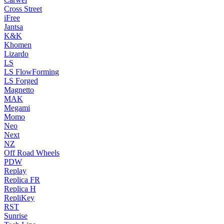
Cross Street
iFree
Jantsa
K&K
Khomen
Lizardo
LS
LS FlowForming
LS Forged
Magnetto
MAK
Megami
Momo
Neo
Next
NZ
Off Road Wheels
PDW
Replay
Replica FR
Replica H
RepliKey
RST
Sunrise