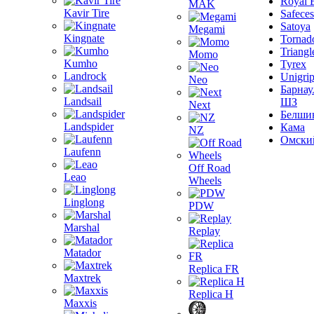
Royal 
MAK
Kavir Tire
Safeces
Satoya
Megami
Kingnate
Tornad
Triangl
Momo
Kumho
Tyrex
Landrock
Unigri
Neo
Барнау
Landsail
ШЗ
Next
Белши
Landspider
Кама
NZ
Омски
Laufenn
Off Road
Leao
Wheels
Linglong
PDW
Marshal
Replay
Matador
Replica FR
Maxtrek
Replica H
Maxxis