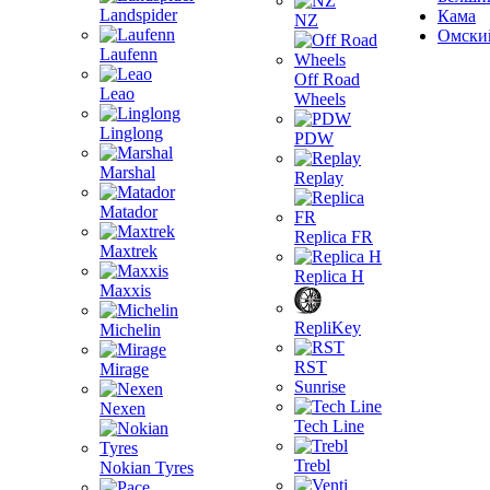
Landspider
Кама
NZ
Омски
Laufenn
Off Road
Leao
Wheels
Linglong
PDW
Marshal
Replay
Matador
Replica FR
Maxtrek
Replica H
Maxxis
RepliKey
Michelin
RST
Mirage
Sunrise
Nexen
Tech Line
Trebl
Nokian Tyres