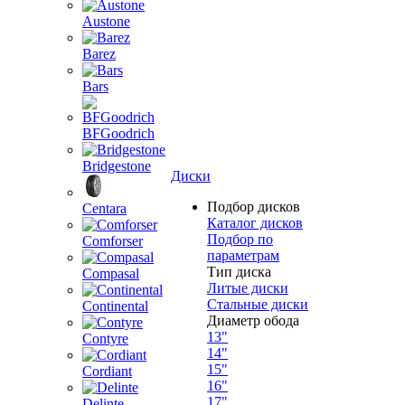
Austone
Barez
Bars
BFGoodrich
Bridgestone
Диски
Подбор дисков
Centara
Каталог дисков
Подбор по
Comforser
параметрам
Тип диска
Compasal
Литые диски
Стальные диски
Continental
Диаметр обода
13"
Contyre
14"
15"
Cordiant
16"
17"
Delinte