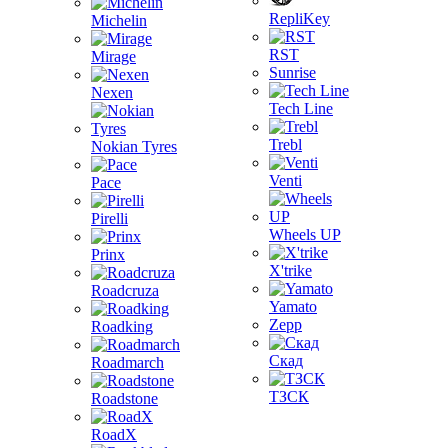
RepliKey
Michelin
RST
Mirage
Sunrise
Nexen
Tech Line
Trebl
Nokian Tyres
Venti
Pace
Pirelli
Wheels UP
Prinx
X'trike
Roadcruza
Yamato
Zepp
Roadking
Скад
Roadmarch
ТЗСК
Roadstone
RoadX