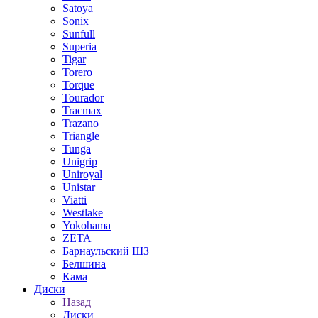
Satoya
Sonix
Sunfull
Superia
Tigar
Torero
Torque
Tourador
Tracmax
Trazano
Triangle
Tunga
Unigrip
Uniroyal
Unistar
Viatti
Westlake
Yokohama
ZETA
Барнаульский ШЗ
Белшина
Кама
Диски
Назад
Диски