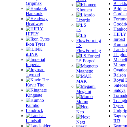
Gripmax
Blackh
Bridge
Khomen
Hankook
Cordia
Fortun
Lizardo
Headway
Goodri
Hanko
LS
HIFLY
HIFLY
Inroad
Ikon Tyres
Kumho
LS
Landsp
FlowForming
iLINK
Linglo
Michel
LS Forged
Imperial
Mirage
Ovatio
Magnetto
Joyroad
Ralson
Royal 
MAK
Kavir Tire
Safeces
Satoya
Megami
Kingnate
Tornad
Triangl
Momo
Kumho
Tyrex
Landrock
Unigri
Neo
Барнау
Landsail
ШЗ
Next
Белши