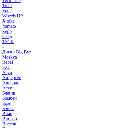
Tech Line
Trebl
Venti
Wheels UP
X'trike
Yamato
Zepp
Скад
ТЗСК
-
Диски Big Byz
Moskva
Rebel
S.U.
Азур
Андерсен
Апероль
Аскет
Бланш
Бомбей
Бохо
Бэнкс
Виар
Винзор
Восток