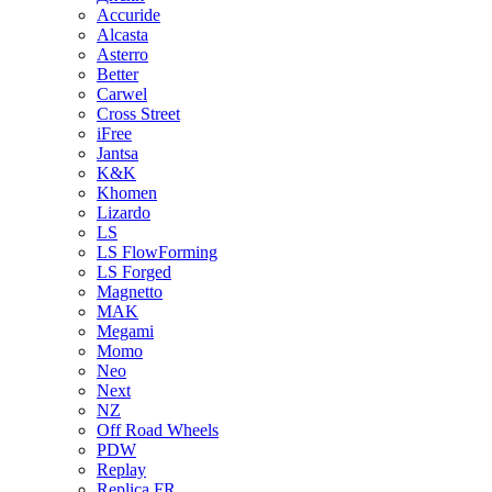
Accuride
Alcasta
Asterro
Better
Carwel
Cross Street
iFree
Jantsa
K&K
Khomen
Lizardo
LS
LS FlowForming
LS Forged
Magnetto
MAK
Megami
Momo
Neo
Next
NZ
Off Road Wheels
PDW
Replay
Replica FR