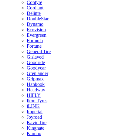
Contyre
Cordiant
Delinte
DoubleStar
Dynamo
Ecovision
Evergreen
Formula
Fortune
General Tire
Gislaved
Goodride
Goodyear
Grenlander
Gripmax
Hankook
Headway
HIFLY
Ikon Tyres
iLINK
Imperial
Joyroad
Kavir Tire
Kingnate
Kumho