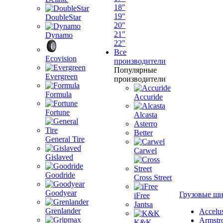
18"
19"
DoubleStar
20"
21"
Dynamo
22"
Все
Ecovision
производители
Популярные
Evergreen
производители
Formula
Accuride
Fortune
Alcasta
Asterro
Better
General Tire
Carwel
Gislaved
Goodride
Cross Street
Goodyear
Грузовые ш
iFree
Jantsa
Grenlander
Accelu
Armstr
K&K