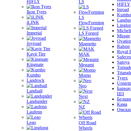
HIFLY
LS
HIFLY
Inroad
Ikon Tyres
Kumho
LS
Landsp
iLINK
FlowForming
Linglo
Michel
Imperial
LS Forged
Mirage
Ovatio
Joyroad
Magnetto
Ralson
Royal 
Kavir Tire
MAK
Safeces
Satoya
Kingnate
Megami
Tornad
Triangl
Kumho
Momo
Tyrex
Landrock
Unigri
Neo
Барнау
Landsail
ШЗ
Next
Белши
Landspider
Кама
NZ
Омски
Laufenn
Leao
Off Road
Wheels