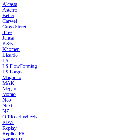
Alcasta
Asterro
Better
Carwel
Cross Street
iFree
Jantsa
K&K
Khomen
Lizardo
LS
LS FlowForming
LS Forged
Magnetto
MAK
Megami
Momo
Neo
Next
NZ
Off Road Wheels
PDW
Replay
Replica FR
Replica H