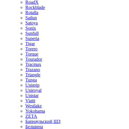
RoadX
Rockblade
Rotalla
Sailun
Satoya
Sonix
Sunfull
Superia
Tigar
Torero
Torque
Tourador
Tracmax
Trazano
Triangle
Tunga
Unigrip
Uniroyal
Unistar
Viatti
Westlake
Yokohama
ZETA
Барнаульский ШЗ
Белшина