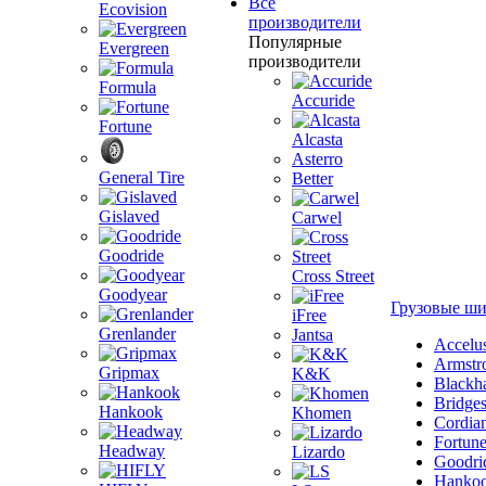
Все
Ecovision
производители
Популярные
Evergreen
производители
Formula
Accuride
Fortune
Alcasta
Asterro
General Tire
Better
Gislaved
Carwel
Goodride
Cross Street
Goodyear
Грузовые ш
iFree
Grenlander
Jantsa
Accelu
Armstr
Gripmax
K&K
Blackh
Bridge
Hankook
Khomen
Cordia
Fortun
Headway
Lizardo
Goodri
Hanko