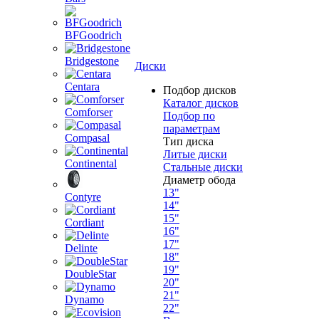
BFGoodrich
Bridgestone
Диски
Centara
Подбор дисков
Каталог дисков
Comforser
Подбор по
параметрам
Compasal
Тип диска
Литые диски
Continental
Стальные диски
Диаметр обода
13"
Contyre
14"
15"
Cordiant
16"
17"
Delinte
18"
19"
DoubleStar
20"
21"
Dynamo
22"