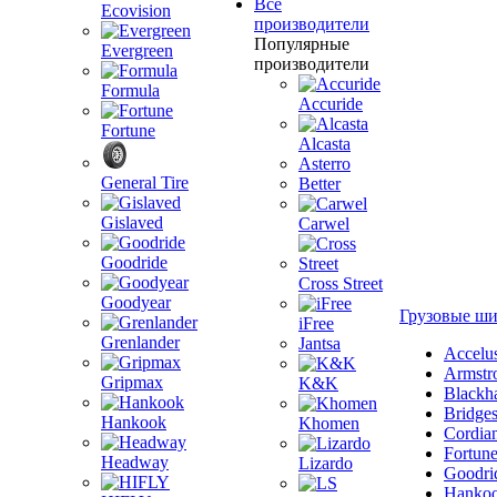
Все
Ecovision
производители
Популярные
Evergreen
производители
Formula
Accuride
Fortune
Alcasta
Asterro
General Tire
Better
Gislaved
Carwel
Goodride
Cross Street
Goodyear
Грузовые ш
iFree
Grenlander
Jantsa
Accelu
Armstr
Gripmax
K&K
Blackh
Bridge
Hankook
Khomen
Cordia
Fortun
Headway
Lizardo
Goodri
Hanko