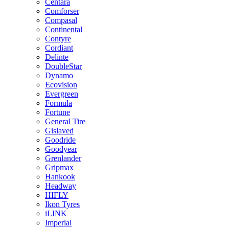
Centara
Comforser
Compasal
Continental
Contyre
Cordiant
Delinte
DoubleStar
Dynamo
Ecovision
Evergreen
Formula
Fortune
General Tire
Gislaved
Goodride
Goodyear
Grenlander
Gripmax
Hankook
Headway
HIFLY
Ikon Tyres
iLINK
Imperial