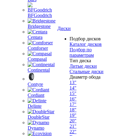
BFGoodrich
Bridgestone
Диски
Centara
Подбор дисков
Каталог дисков
Comforser
Подбор по
параметрам
Compasal
Тип диска
Литые диски
Continental
Стальные диски
Диаметр обода
13"
Contyre
14"
15"
Cordiant
16"
17"
Delinte
18"
19"
DoubleStar
20"
21"
Dynamo
22"