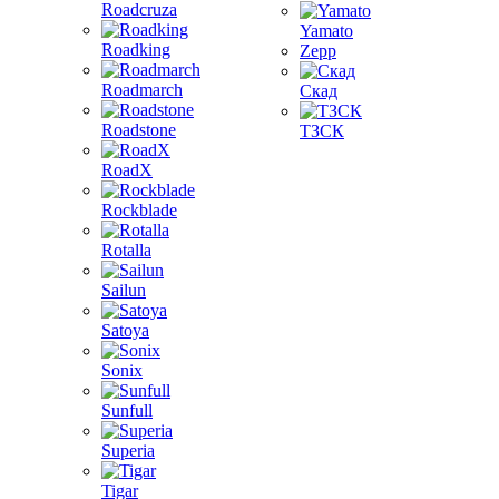
Roadcruza
Yamato
Roadking
Zepp
Roadmarch
Скад
Roadstone
ТЗСК
RoadX
Rockblade
Rotalla
Sailun
Satoya
Sonix
Sunfull
Superia
Tigar