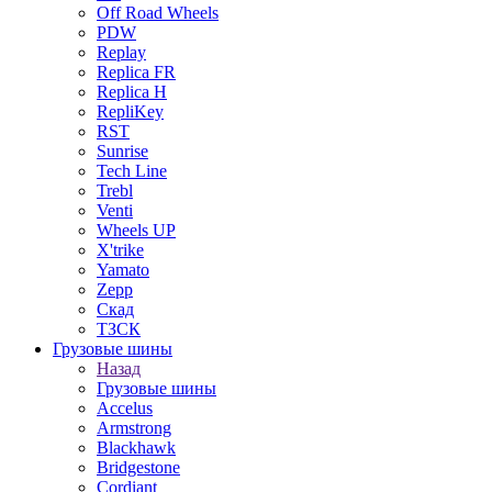
Off Road Wheels
PDW
Replay
Replica FR
Replica H
RepliKey
RST
Sunrise
Tech Line
Trebl
Venti
Wheels UP
X'trike
Yamato
Zepp
Скад
ТЗСК
Грузовые шины
Назад
Грузовые шины
Accelus
Armstrong
Blackhawk
Bridgestone
Cordiant