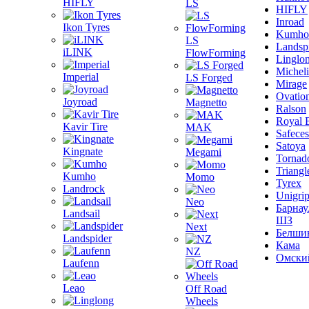
HIFLY
LS
HIFLY
Inroad
Ikon Tyres
Kumho
LS
Landsp
iLINK
FlowForming
Linglo
Michel
Imperial
LS Forged
Mirage
Ovatio
Joyroad
Magnetto
Ralson
Royal 
Kavir Tire
MAK
Safeces
Satoya
Kingnate
Megami
Tornad
Triangl
Kumho
Momo
Tyrex
Landrock
Unigri
Neo
Барнау
Landsail
ШЗ
Next
Белши
Landspider
Кама
NZ
Омски
Laufenn
Leao
Off Road
Wheels