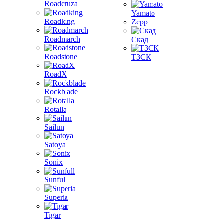
Roadcruza
Yamato
Roadking
Zepp
Roadmarch
Скад
Roadstone
ТЗСК
RoadX
Rockblade
Rotalla
Sailun
Satoya
Sonix
Sunfull
Superia
Tigar