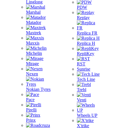
Linglong
PDW
Marshal
Replay
Matador
Maxtrek
Replica FR
Maxxis
Replica H
Michelin
RepliKey
Mirage
RST
Sunrise
Nexen
Tech Line
Nokian Tyres
Trebl
Pace
Venti
Pirelli
Wheels UP
Prinx
X'trike