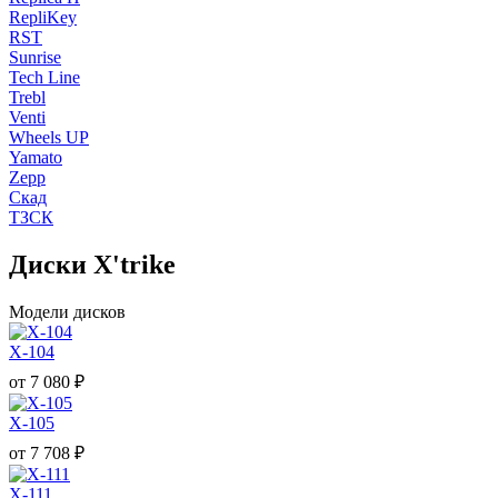
RepliKey
RST
Sunrise
Tech Line
Trebl
Venti
Wheels UP
Yamato
Zepp
Скад
ТЗСК
Диски X'trike
Модели дисков
X-104
от
7 080
₽
X-105
от
7 708
₽
X-111