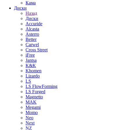
Кама
Диски
Назад
Диски
Accuride
Alcasta
Asterro
Better
Carwel
Cross Street
iFree
Jantsa
K&K
Khomen
Lizardo
LS
LS FlowForming
LS Forged
Magnetto
MAK
Megami
Momo
Neo
Next
NZ