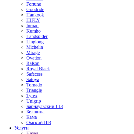
Fortune
Goodride
Hankook
HIFLY
Inroad
Kumho
Landspider
Linglong
Michelin
Mirage
Ovation
Ralson
Royal Black
Safecess
Satoya
Tornado
Triangle
Tyrex
Unigrip
Барнаульский ШЗ
Белшина
Кама
Омский ШЗ
Услуги
Назад