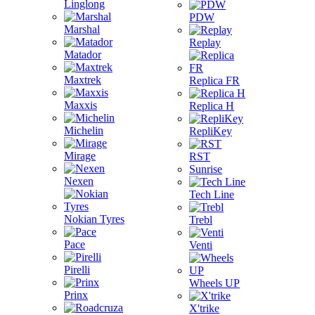
Linglong
PDW
Marshal
Replay
Matador
Maxtrek
Replica FR
Maxxis
Replica H
Michelin
RepliKey
Mirage
RST
Sunrise
Nexen
Tech Line
Nokian Tyres
Trebl
Pace
Venti
Pirelli
Wheels UP
Prinx
X'trike