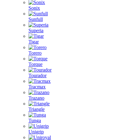
Sonix
Sunfull
Superia
Tigar
Torero
Torque
Tourador
Tracmax
Trazano
Triangle
Tunga
Unigrip