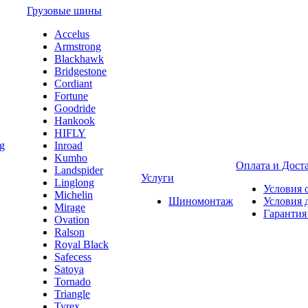
Грузовые шины
Accelus
Armstrong
Blackhawk
Bridgestone
Cordiant
Fortune
Goodride
Hankook
HIFLY
Inroad
Kumho
Оплата и Дост
Landspider
Услуги
Linglong
Условия 
Michelin
Шиномонтаж
Условия 
Mirage
Гарантия
Ovation
Ralson
Royal Black
Safecess
Satoya
Tornado
Triangle
Tyrex