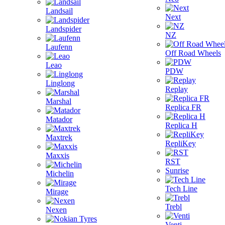
Landsail
Next
Landspider
NZ
Laufenn
Off Road Wheels
Leao
PDW
Linglong
Replay
Marshal
Replica FR
Matador
Replica H
Maxtrek
RepliKey
Maxxis
RST
Sunrise
Michelin
Tech Line
Mirage
Trebl
Nexen
Venti