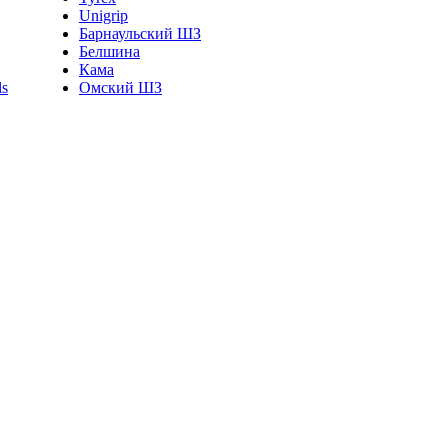
Unigrip
Барнаульский ШЗ
Белшина
Кама
Омский ШЗ