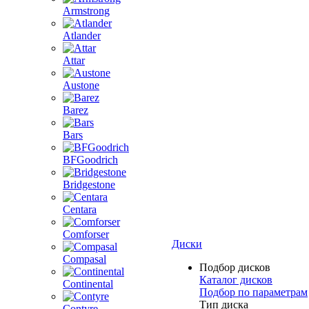
Armstrong
Atlander
Attar
Austone
Barez
Bars
BFGoodrich
Bridgestone
Centara
Comforser
Диски
Compasal
Подбор дисков
Каталог дисков
Continental
Подбор по параметрам
Тип диска
Contyre