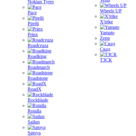
Nokian Tyres
Wheels UP
Pace
X'trike
Pirelli
Yamato
Prinx
Zepp
Roadcruza
Скад
Roadking
ТЗСК
Roadmarch
Roadstone
RoadX
Rockblade
Rotalla
Sailun
Satoya