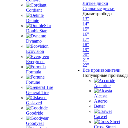
Литые диски
Стальные диски
Cordiant
Диаметр обода
13"
Delinte
14"
15"
DoubleStar
16"
17"
Dynamo
18"
19"
Ecovision
20"
21"
Evergreen
22"
Все производители
Formula
Популярные производ
Fortune
Accuride
General Tire
Alcasta
Asterro
Gislaved
Better
Goodride
Carwel
Goodyear
Cross Street