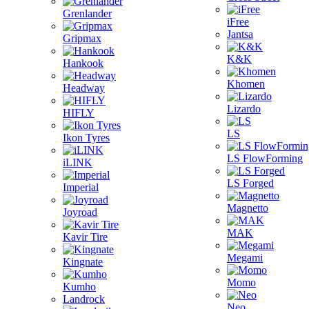
Grenlander
iFree
Jantsa
Gripmax
K&K
Hankook
Khomen
Headway
Lizardo
HIFLY
LS
Ikon Tyres
LS FlowForming
iLINK
LS Forged
Imperial
Magnetto
Joyroad
MAK
Kavir Tire
Megami
Kingnate
Momo
Kumho
Landrock
Neo