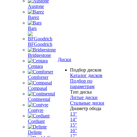
Austone
Barez
Bars
BFGoodrich
Bridgestone
Диски
Centara
Подбор дисков
Каталог дисков
Comforser
Подбор по
параметрам
Compasal
Тип диска
Литые диски
Continental
Стальные диски
Диаметр обода
Contyre
13"
14"
Cordiant
15"
16"
Delinte
17"