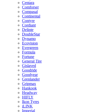
Centara
Comforser
Compasal
Continental
Contyre
Cordiant
Delinte
DoubleStar
Dynamo
Ecovision
Evergreen
Formula
Fortune
General Tire
Gislaved
Goodride
Goodyear
Grenlander
Gripmax
Hankook
Headway
HIFLY
Ikon Tyres
iLINK
Imperial