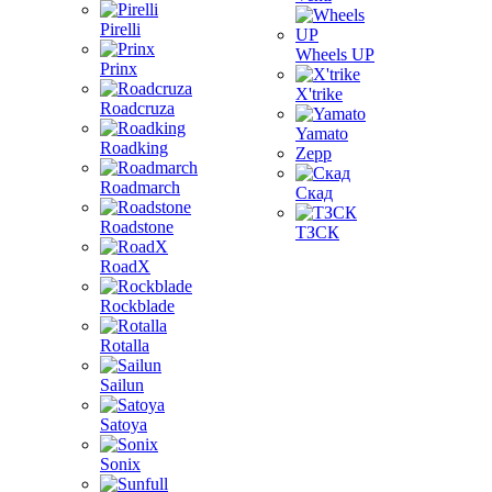
Pirelli
Wheels UP
Prinx
X'trike
Roadcruza
Yamato
Roadking
Zepp
Roadmarch
Скад
Roadstone
ТЗСК
RoadX
Rockblade
Rotalla
Sailun
Satoya
Sonix