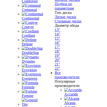
Comforser
Подбор по
параметрам
Compasal
Тип диска
Литые диски
Continental
Стальные диски
Диаметр обода
Contyre
13"
14"
Cordiant
15"
16"
Delinte
17"
18"
DoubleStar
19"
20"
Dynamo
21"
22"
Ecovision
Все
производители
Evergreen
Популярные
производители
Formula
Accuride
Fortune
Alcasta