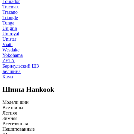
Tourador
Tracmax
Trazano
Triangle
Tunga
Unigrip
Uniroyal
Unistar
Viatti
Westlake
Yokohama
ZETA
Барнаульский ШЗ
Белшина
Кама
Шины Hankook
Модели шин
Все шины
Летняя
Зимняя
Всесезонная
Нешипованные