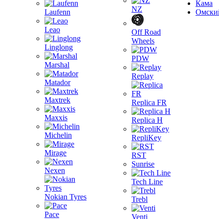
Кама
NZ
Laufenn
Омски
Leao
Off Road
Wheels
Linglong
PDW
Marshal
Replay
Matador
Maxtrek
Replica FR
Maxxis
Replica H
Michelin
RepliKey
Mirage
RST
Sunrise
Nexen
Tech Line
Nokian Tyres
Trebl
Pace
Venti