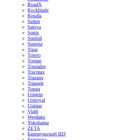
RoadX
Rockblade
Rotalla
Sailun
Satoya
Sonix
Sunfull
Superia
Tigar
Torero
Torque
Tourador
Tracmax
Trazano
Triangle
Tunga
Unigrip
Uniroyal
Unistar
Viatti
Westlake
Yokohama
ZETA
Барнаульский ШЗ
Белшина