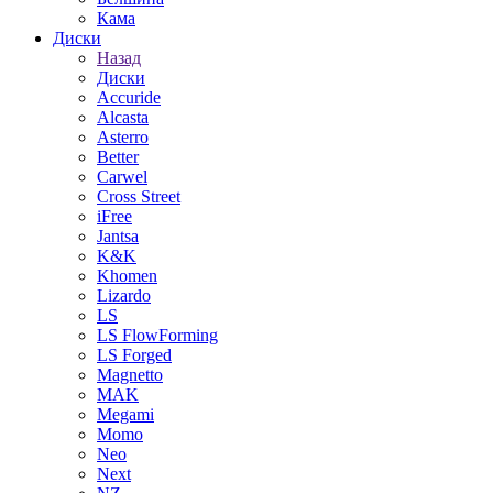
Кама
Диски
Назад
Диски
Accuride
Alcasta
Asterro
Better
Carwel
Cross Street
iFree
Jantsa
K&K
Khomen
Lizardo
LS
LS FlowForming
LS Forged
Magnetto
MAK
Megami
Momo
Neo
Next