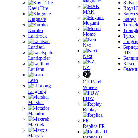
Magnetto
Ralson
Kavir Tire
Royal 
MAK
Safeces
Kingnate
Satoya
Megami
Tornad
Kumho
Triangl
Momo
Landrock
Tyrex
Unigri
Neo
Landsail
Барнау
ШЗ
Next
Landspider
Белши
Кама
NZ
Laufenn
Омски
Leao
Off Road
Wheels
Linglong
PDW
Marshal
Replay
Matador
Maxtrek
Replica FR
Maxxis
Replica H