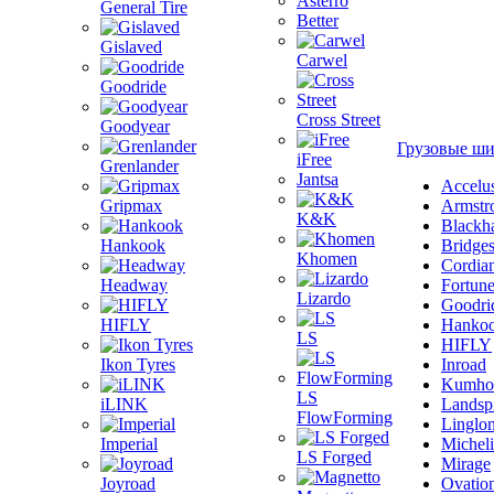
Asterro
General Tire
Better
Gislaved
Carwel
Goodride
Cross Street
Goodyear
Грузовые ш
iFree
Grenlander
Jantsa
Accelu
Gripmax
Armstr
K&K
Blackh
Hankook
Bridge
Khomen
Cordia
Headway
Fortun
Lizardo
Goodri
HIFLY
Hanko
LS
HIFLY
Ikon Tyres
Inroad
Kumho
LS
iLINK
Landsp
FlowForming
Linglo
Imperial
Michel
LS Forged
Mirage
Joyroad
Ovatio