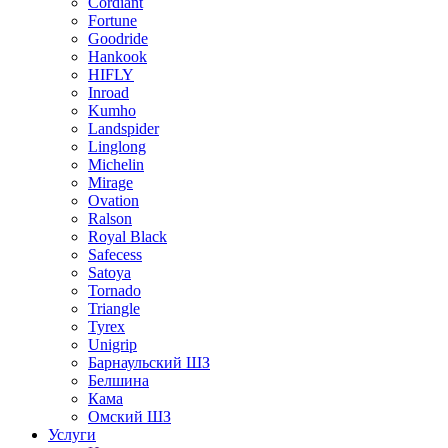
Cordiant
Fortune
Goodride
Hankook
HIFLY
Inroad
Kumho
Landspider
Linglong
Michelin
Mirage
Ovation
Ralson
Royal Black
Safecess
Satoya
Tornado
Triangle
Tyrex
Unigrip
Барнаульский ШЗ
Белшина
Кама
Омский ШЗ
Услуги