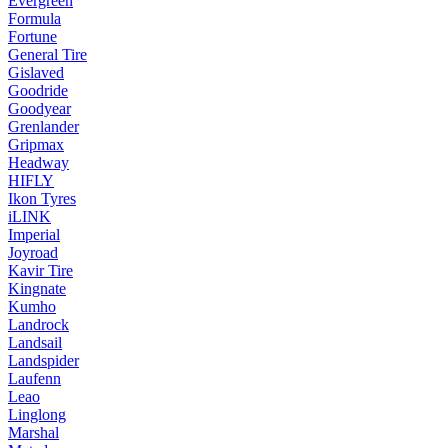
Evergreen
Formula
Fortune
General Tire
Gislaved
Goodride
Goodyear
Grenlander
Gripmax
Headway
HIFLY
Ikon Tyres
iLINK
Imperial
Joyroad
Kavir Tire
Kingnate
Kumho
Landrock
Landsail
Landspider
Laufenn
Leao
Linglong
Marshal