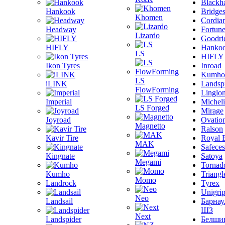
Blackh
Hankook
Bridge
Khomen
Cordia
Headway
Fortun
Lizardo
Goodri
HIFLY
Hanko
LS
HIFLY
Ikon Tyres
Inroad
Kumho
LS
iLINK
Landsp
FlowForming
Linglo
Imperial
Michel
LS Forged
Mirage
Joyroad
Ovatio
Magnetto
Ralson
Kavir Tire
Royal 
MAK
Safeces
Kingnate
Satoya
Megami
Tornad
Kumho
Triangl
Momo
Landrock
Tyrex
Unigri
Neo
Landsail
Барнау
ШЗ
Next
Landspider
Белши