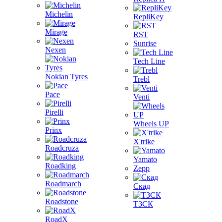
Michelin
RepliKey
Mirage
RST
Sunrise
Nexen
Tech Line
Nokian Tyres
Trebl
Pace
Venti
Pirelli
Wheels UP
Prinx
X'trike
Roadcruza
Yamato
Roadking
Zepp
Roadmarch
Скад
Roadstone
ТЗСК
RoadX