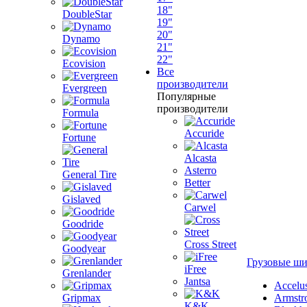
18"
DoubleStar
19"
20"
Dynamo
21"
22"
Ecovision
Все
производители
Evergreen
Популярные
производители
Formula
Accuride
Fortune
Alcasta
Asterro
General Tire
Better
Gislaved
Carwel
Goodride
Cross Street
Goodyear
Грузовые ш
iFree
Grenlander
Jantsa
Accelu
Gripmax
Armstr
K&K