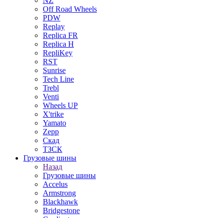
NZ
Off Road Wheels
PDW
Replay
Replica FR
Replica H
RepliKey
RST
Sunrise
Tech Line
Trebl
Venti
Wheels UP
X'trike
Yamato
Zepp
Скад
ТЗСК
Грузовые шины
Назад
Грузовые шины
Accelus
Armstrong
Blackhawk
Bridgestone