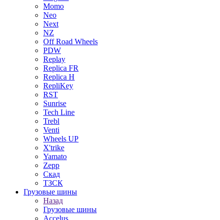
Momo
Neo
Next
NZ
Off Road Wheels
PDW
Replay
Replica FR
Replica H
RepliKey
RST
Sunrise
Tech Line
Trebl
Venti
Wheels UP
X'trike
Yamato
Zepp
Скад
ТЗСК
Грузовые шины
Назад
Грузовые шины
Accelus