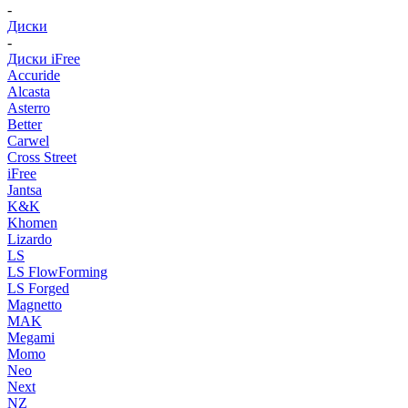
-
Диски
-
Диски iFree
Accuride
Alcasta
Asterro
Better
Carwel
Cross Street
iFree
Jantsa
K&K
Khomen
Lizardo
LS
LS FlowForming
LS Forged
Magnetto
MAK
Megami
Momo
Neo
Next
NZ