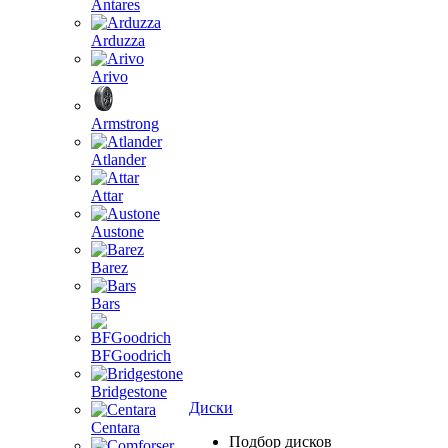
Antares
Arduzza
Arivo
Armstrong
Atlander
Attar
Austone
Barez
Bars
BFGoodrich
Bridgestone
Диски
Centara
Подбор дисков