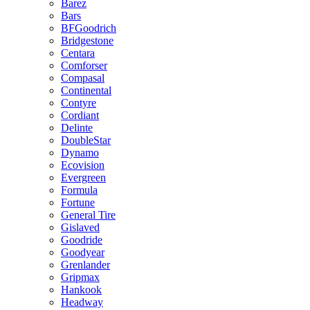
Barez
Bars
BFGoodrich
Bridgestone
Centara
Comforser
Compasal
Continental
Contyre
Cordiant
Delinte
DoubleStar
Dynamo
Ecovision
Evergreen
Formula
Fortune
General Tire
Gislaved
Goodride
Goodyear
Grenlander
Gripmax
Hankook
Headway