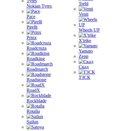
Trebl
Nokian Tyres
Venti
Pace
Pirelli
Wheels UP
Prinx
X'trike
Roadcruza
Yamato
Zepp
Roadking
Скад
Roadmarch
ТЗСК
Roadstone
RoadX
Rockblade
Rotalla
Sailun