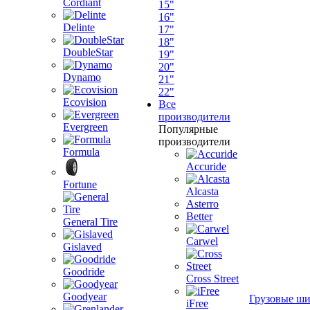
Cordiant
15"
16"
Delinte
17"
18"
DoubleStar
19"
20"
Dynamo
21"
22"
Ecovision
Все
производители
Evergreen
Популярные
производители
Formula
Accuride
Fortune
Alcasta
Asterro
Better
General Tire
Carwel
Gislaved
Goodride
Cross Street
Goodyear
Грузовые ш
iFree