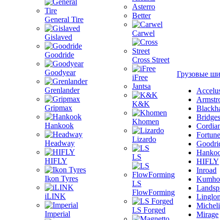
Asterro
Better
General Tire
Carwel
Gislaved
Goodride
Cross Street
Goodyear
Грузовые ш
iFree
Jantsa
Grenlander
Accelu
Armstr
K&K
Gripmax
Blackh
Bridge
Khomen
Hankook
Cordia
Fortun
Lizardo
Headway
Goodri
Hanko
LS
HIFLY
HIFLY
Inroad
Ikon Tyres
Kumho
LS
Landsp
FlowForming
iLINK
Linglo
Michel
LS Forged
Imperial
Mirage