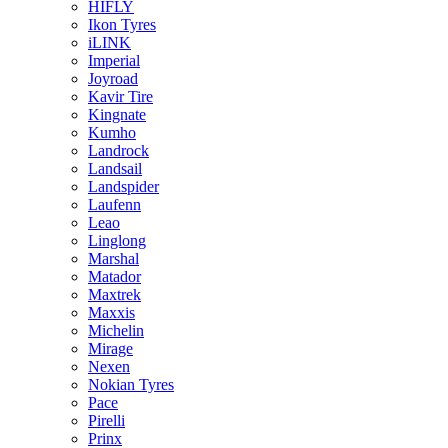
HIFLY
Ikon Tyres
iLINK
Imperial
Joyroad
Kavir Tire
Kingnate
Kumho
Landrock
Landsail
Landspider
Laufenn
Leao
Linglong
Marshal
Matador
Maxtrek
Maxxis
Michelin
Mirage
Nexen
Nokian Tyres
Pace
Pirelli
Prinx