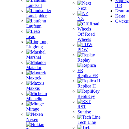
Барнау
Landsail
ШЗ
Next
Белши
Landspider
Кама
NZ
Омски
Laufenn
Off Road
Leao
Wheels
Linglong
PDW
Marshal
Replay
Matador
Replica FR
Maxtrek
Replica H
Maxxis
RepliKey
Michelin
RST
Mirage
Sunrise
Nexen
Tech Line