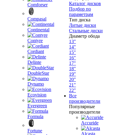
Каталог дисков
Comforser
Подбор по
параметрам
Compasal
Тип диска
Литые диски
Continental
Стальные диски
Диаметр обода
Contyre
13"
14"
Cordiant
15"
16"
Delinte
17"
18"
DoubleStar
19"
20"
Dynamo
21"
22"
Ecovision
Все
производители
Evergreen
Популярные
производители
Formula
Accuride
Fortune
Alcasta