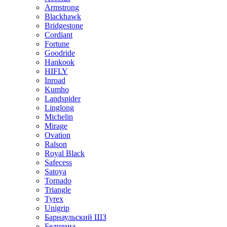
Armstrong
Blackhawk
Bridgestone
Cordiant
Fortune
Goodride
Hankook
HIFLY
Inroad
Kumho
Landspider
Linglong
Michelin
Mirage
Ovation
Ralson
Royal Black
Safecess
Satoya
Tornado
Triangle
Tyrex
Unigrip
Барнаульский ШЗ
Белшина