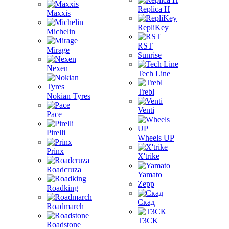
Replica H
Maxxis
RepliKey
Michelin
RST
Mirage
Sunrise
Nexen
Tech Line
Trebl
Nokian Tyres
Venti
Pace
Pirelli
Wheels UP
Prinx
X'trike
Roadcruza
Yamato
Zepp
Roadking
Скад
Roadmarch
ТЗСК
Roadstone