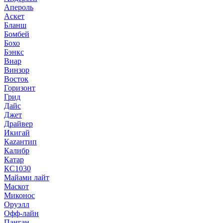
Апероль
Аскет
Бланш
Бомбей
Бохо
Бэнкс
Виар
Винзор
Восток
Горизонт
Грид
Дайс
Джет
Драйвер
Икигай
Кazaнтип
Калибр
Катар
КС1030
Майами лайт
Маскот
Миконос
Оруэлл
Офф-лайн
Панган