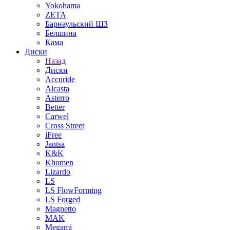
Yokohama
ZETA
Барнаульский ШЗ
Белшина
Кама
Диски
Назад
Диски
Accuride
Alcasta
Asterro
Better
Carwel
Cross Street
iFree
Jantsa
K&K
Khomen
Lizardo
LS
LS FlowForming
LS Forged
Magnetto
MAK
Megami