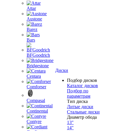
Attar
Austone
Barez
Bars
BFGoodrich
Bridgestone
Диски
Centara
Подбор дисков
Каталог дисков
Comforser
Подбор по
параметрам
Compasal
Тип диска
Литые диски
Continental
Стальные диски
Диаметр обода
Contyre
13"
14"