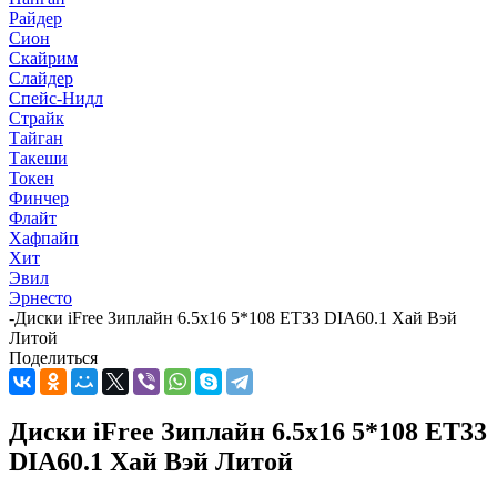
Райдер
Сион
Скайрим
Слайдер
Спейс-Нидл
Страйк
Тайган
Такеши
Токен
Финчер
Флайт
Хафпайп
Хит
Эвил
Эрнесто
-
Диски iFree Зиплайн 6.5x16 5*108 ET33 DIA60.1 Хай Вэй
Литой
Поделиться
Диски iFree Зиплайн 6.5x16 5*108 ET33
DIA60.1 Хай Вэй Литой