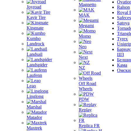
Ovatio
Magnetto
Joyroad
Ralson
Royal 
MAK
Kavir Tire
Safeces
Satoya
Megami
Kingnate
Tornad
Triangl
Momo
Kumho
Tyrex
Landrock
Unigri
Neo
Барнау
Landsail
ШЗ
Next
Белши
Landspider
Кама
NZ
Омски
Laufenn
Off Road
Leao
Wheels
Linglong
PDW
Marshal
Replay
Matador
Replica FR
Maxtrek