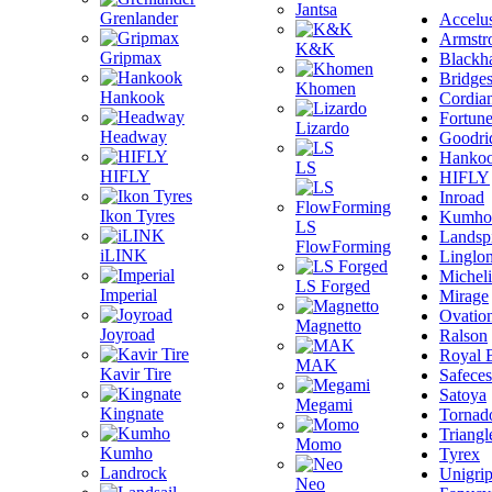
Jantsa
Grenlander
Accelu
Armstr
K&K
Gripmax
Blackh
Bridge
Khomen
Hankook
Cordia
Fortun
Lizardo
Headway
Goodri
Hanko
LS
HIFLY
HIFLY
Inroad
Ikon Tyres
Kumho
LS
Landsp
FlowForming
iLINK
Linglo
Michel
LS Forged
Imperial
Mirage
Ovatio
Magnetto
Joyroad
Ralson
Royal 
MAK
Kavir Tire
Safeces
Satoya
Megami
Kingnate
Tornad
Triangl
Momo
Kumho
Tyrex
Landrock
Unigri
Neo