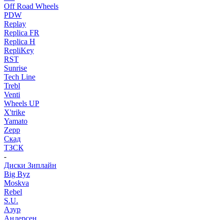
Off Road Wheels
PDW
Replay
Replica FR
Replica H
RepliKey
RST
Sunrise
Tech Line
Trebl
Venti
Wheels UP
X'trike
Yamato
Zepp
Скад
ТЗСК
-
Диски Зиплайн
Big Byz
Moskva
Rebel
S.U.
Азур
Андерсен