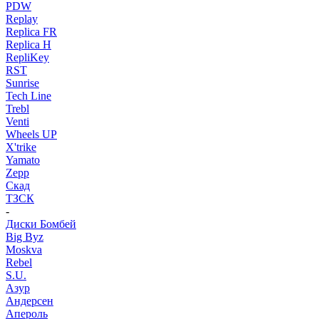
PDW
Replay
Replica FR
Replica H
RepliKey
RST
Sunrise
Tech Line
Trebl
Venti
Wheels UP
X'trike
Yamato
Zepp
Скад
ТЗСК
-
Диски Бомбей
Big Byz
Moskva
Rebel
S.U.
Азур
Андерсен
Апероль