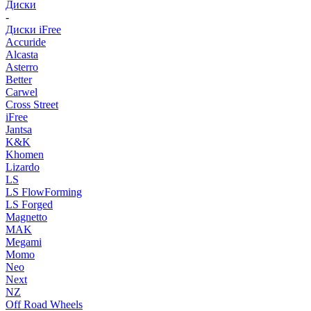
Диски
-
Диски iFree
Accuride
Alcasta
Asterro
Better
Carwel
Cross Street
iFree
Jantsa
K&K
Khomen
Lizardo
LS
LS FlowForming
LS Forged
Magnetto
MAK
Megami
Momo
Neo
Next
NZ
Off Road Wheels