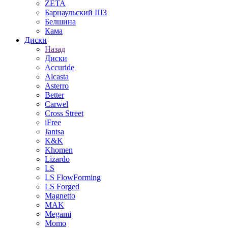
ZETA
Барнаульский ШЗ
Белшина
Кама
Диски
Назад
Диски
Accuride
Alcasta
Asterro
Better
Carwel
Cross Street
iFree
Jantsa
K&K
Khomen
Lizardo
LS
LS FlowForming
LS Forged
Magnetto
MAK
Megami
Momo