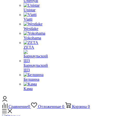
Uniroyal
Unistar
Viatti
Westlake
Yokohama
ZETA
Барнаульский
ШЗ
Белшина
Кама
Сравнение
0
Отложенные
0
Корзина
0