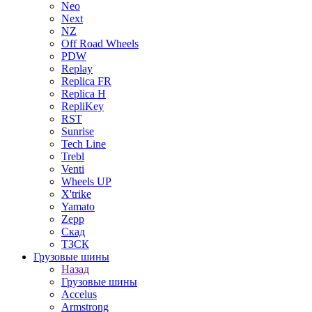
Neo
Next
NZ
Off Road Wheels
PDW
Replay
Replica FR
Replica H
RepliKey
RST
Sunrise
Tech Line
Trebl
Venti
Wheels UP
X'trike
Yamato
Zepp
Скад
ТЗСК
Грузовые шины
Назад
Грузовые шины
Accelus
Armstrong