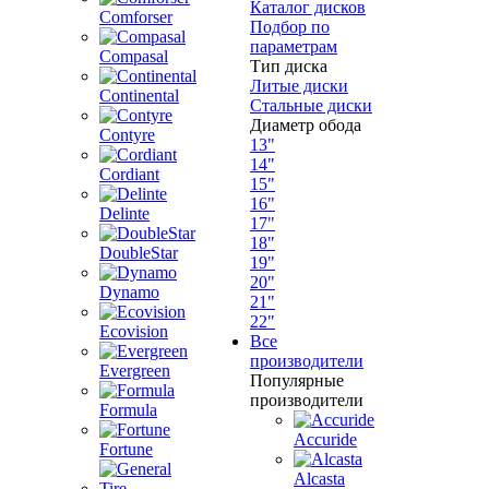
Каталог дисков
Comforser
Подбор по
параметрам
Compasal
Тип диска
Литые диски
Continental
Стальные диски
Диаметр обода
Contyre
13"
14"
Cordiant
15"
16"
Delinte
17"
18"
DoubleStar
19"
20"
Dynamo
21"
22"
Ecovision
Все
производители
Evergreen
Популярные
производители
Formula
Accuride
Fortune
Alcasta