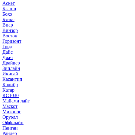
Аскет
Бланш
Бохо
Бэнкс
Виар
Винзор
Восток
Горизонт
Грид
Дайс
Джет
Драйвер
Зиплайн
Икигай
Кazaнтип
Калибр
Катар
КС1030
Майами лайт
Маскот
Миконос
Оруэлл
Офф-лайн
Панган
Райдер