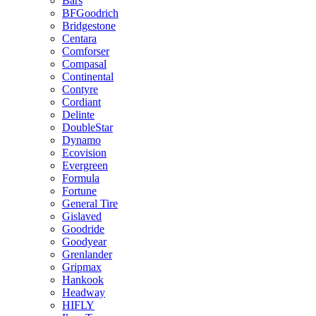
Bars
BFGoodrich
Bridgestone
Centara
Comforser
Compasal
Continental
Contyre
Cordiant
Delinte
DoubleStar
Dynamo
Ecovision
Evergreen
Formula
Fortune
General Tire
Gislaved
Goodride
Goodyear
Grenlander
Gripmax
Hankook
Headway
HIFLY