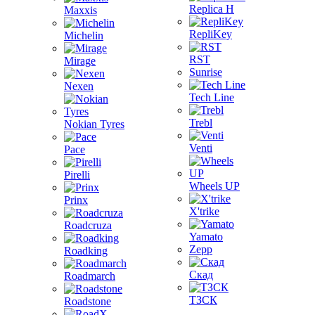
Replica H
Maxxis
RepliKey
Michelin
RST
Mirage
Sunrise
Nexen
Tech Line
Trebl
Nokian Tyres
Venti
Pace
Pirelli
Wheels UP
Prinx
X'trike
Roadcruza
Yamato
Zepp
Roadking
Скад
Roadmarch
ТЗСК
Roadstone