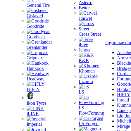
Asterro
General Tire
Better
Gislaved
Carwel
Goodride
Cross Street
Goodyear
Грузовые ш
iFree
Grenlander
Jantsa
Accelu
Gripmax
Armstr
K&K
Blackh
Hankook
Bridge
Khomen
Cordia
Headway
Fortun
Lizardo
Goodri
HIFLY
Hanko
LS
HIFLY
Inroad
Ikon Tyres
Kumho
LS
Landsp
FlowForming
iLINK
Linglo
Michel
LS Forged
Imperial
Mirage