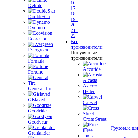
16"
Delinte
17"
18"
DoubleStar
19"
20"
Dynamo
21"
22"
Ecovision
Все
производители
Evergreen
Популярные
производители
Formula
Accuride
Fortune
Alcasta
Asterro
General Tire
Better
Gislaved
Carwel
Goodride
Cross Street
Goodyear
Грузовые ш
iFree
Grenlander
Jantsa