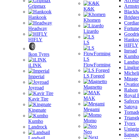
Accelu
Gripmax
Armstr
K&K
Blackh
Hankook
Bridge
Khomen
Cordia
Headway
Fortun
Lizardo
Goodri
HIFLY
Hanko
LS
HIFLY
Inroad
Ikon Tyres
Kumho
LS
Landsp
FlowForming
iLINK
Linglo
Michel
LS Forged
Imperial
Mirage
Ovatio
Magnetto
Joyroad
Ralson
Royal 
MAK
Kavir Tire
Safeces
Satoya
Megami
Kingnate
Tornad
Triangl
Momo
Kumho
Tyrex
Landrock
Unigri
Neo
Барнау
Landsail