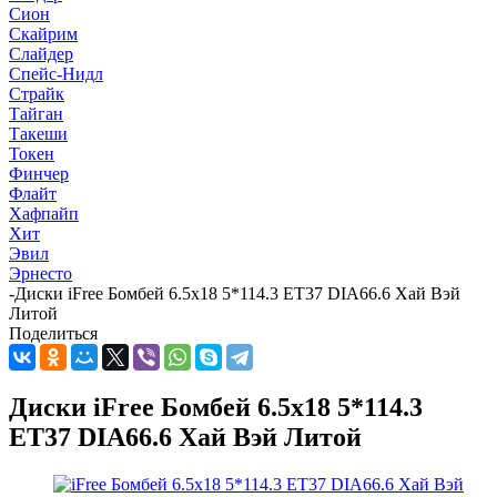
Сион
Скайрим
Слайдер
Спейс-Нидл
Страйк
Тайган
Такеши
Токен
Финчер
Флайт
Хафпайп
Хит
Эвил
Эрнесто
-
Диски iFree Бомбей 6.5x18 5*114.3 ET37 DIA66.6 Хай Вэй
Литой
Поделиться
Диски iFree Бомбей 6.5x18 5*114.3
ET37 DIA66.6 Хай Вэй Литой