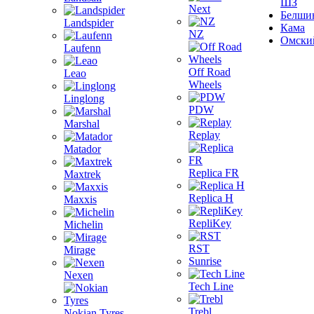
ШЗ
Next
Белши
Landspider
Кама
NZ
Омски
Laufenn
Off Road
Leao
Wheels
Linglong
PDW
Marshal
Replay
Matador
Replica FR
Maxtrek
Replica H
Maxxis
RepliKey
Michelin
RST
Mirage
Sunrise
Nexen
Tech Line
Trebl
Nokian Tyres