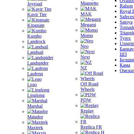
Ovatio
Magnetto
Joyroad
Ralson
Royal 
MAK
Kavir Tire
Safeces
Satoya
Megami
Kingnate
Tornad
Triangl
Momo
Kumho
Tyrex
Landrock
Unigri
Neo
Барнау
Landsail
ШЗ
Next
Белши
Landspider
Кама
NZ
Омски
Laufenn
Off Road
Leao
Wheels
Linglong
PDW
Marshal
Replay
Matador
Replica FR
Maxtrek