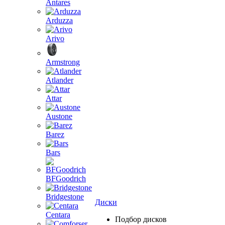
Antares
Arduzza
Arivo
Armstrong
Atlander
Attar
Austone
Barez
Bars
BFGoodrich
Bridgestone
Диски
Centara
Подбор дисков