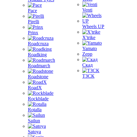
Venti
Pace
Pirelli
Wheels UP
Prinx
X'trike
Roadcruza
Yamato
Zepp
Roadking
Скад
Roadmarch
ТЗСК
Roadstone
RoadX
Rockblade
Rotalla
Sailun
Satoya