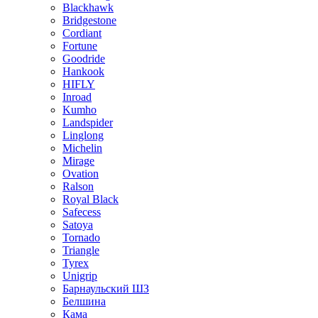
Blackhawk
Bridgestone
Cordiant
Fortune
Goodride
Hankook
HIFLY
Inroad
Kumho
Landspider
Linglong
Michelin
Mirage
Ovation
Ralson
Royal Black
Safecess
Satoya
Tornado
Triangle
Tyrex
Unigrip
Барнаульский ШЗ
Белшина
Кама