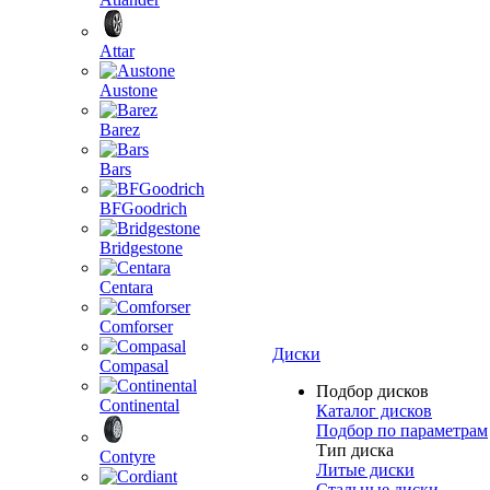
Attar
Austone
Barez
Bars
BFGoodrich
Bridgestone
Centara
Comforser
Диски
Compasal
Подбор дисков
Continental
Каталог дисков
Подбор по параметрам
Тип диска
Contyre
Литые диски
Стальные диски