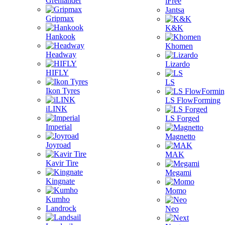
Grenlander
iFree
Jantsa
Gripmax
K&K
Hankook
Khomen
Headway
Lizardo
HIFLY
LS
Ikon Tyres
LS FlowForming
iLINK
LS Forged
Imperial
Magnetto
Joyroad
MAK
Kavir Tire
Megami
Kingnate
Momo
Kumho
Landrock
Neo