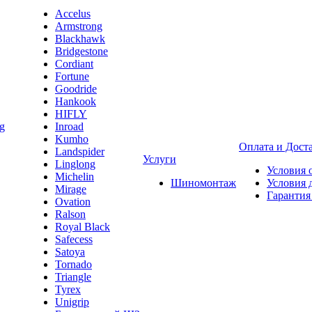
Accelus
Armstrong
Blackhawk
Bridgestone
Cordiant
Fortune
Goodride
Hankook
HIFLY
Inroad
Kumho
Оплата и Дост
Landspider
Услуги
Linglong
Условия 
Michelin
Шиномонтаж
Условия 
Mirage
Гарантия
Ovation
Ralson
Royal Black
Safecess
Satoya
Tornado
Triangle
Tyrex
Unigrip