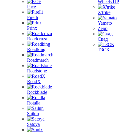
Wheels UP
Pace
X'trike
Pirelli
Yamato
Prinx
Zepp
Roadcruza
Скад
Roadking
ТЗСК
Roadmarch
Roadstone
RoadX
Rockblade
Rotalla
Sailun
Satoya