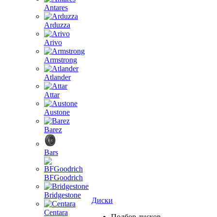
Antares
Arduzza
Arivo
Armstrong
Atlander
Attar
Austone
Barez
Bars
BFGoodrich
Bridgestone
Диски
Centara
Подбор дисков