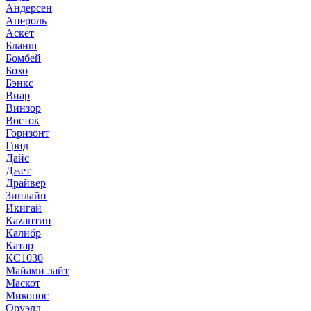
Андерсен
Апероль
Аскет
Бланш
Бомбей
Бохо
Бэнкс
Виар
Винзор
Восток
Горизонт
Грид
Дайс
Джет
Драйвер
Зиплайн
Икигай
Кazaнтип
Калибр
Катар
КС1030
Майами лайт
Маскот
Миконос
Оруэлл