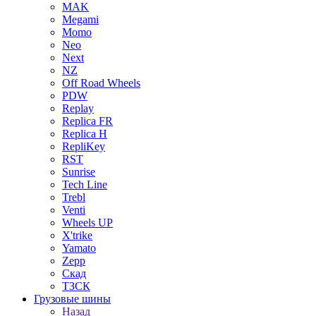
MAK
Megami
Momo
Neo
Next
NZ
Off Road Wheels
PDW
Replay
Replica FR
Replica H
RepliKey
RST
Sunrise
Tech Line
Trebl
Venti
Wheels UP
X'trike
Yamato
Zepp
Скад
ТЗСК
Грузовые шины
Назад