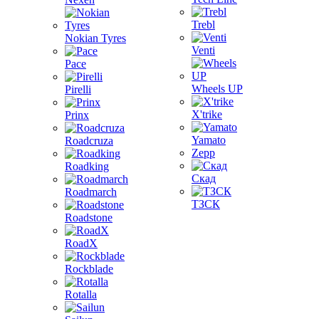
Trebl
Nokian Tyres
Venti
Pace
Wheels UP
Pirelli
X'trike
Prinx
Yamato
Roadcruza
Zepp
Roadking
Скад
Roadmarch
ТЗСК
Roadstone
RoadX
Rockblade
Rotalla