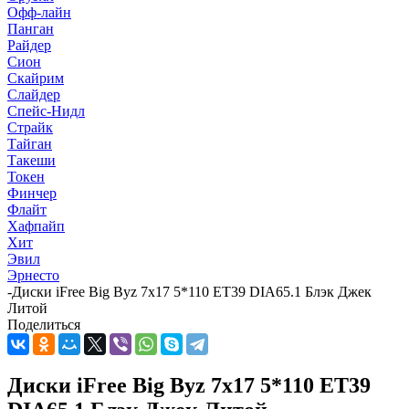
Офф-лайн
Панган
Райдер
Сион
Скайрим
Слайдер
Спейс-Нидл
Страйк
Тайган
Такеши
Токен
Финчер
Флайт
Хафпайп
Хит
Эвил
Эрнесто
-
Диски iFree Big Byz 7x17 5*110 ET39 DIA65.1 Блэк Джек
Литой
Поделиться
Диски iFree Big Byz 7x17 5*110 ET39