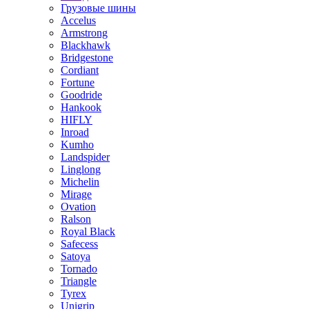
Грузовые шины
Accelus
Armstrong
Blackhawk
Bridgestone
Cordiant
Fortune
Goodride
Hankook
HIFLY
Inroad
Kumho
Landspider
Linglong
Michelin
Mirage
Ovation
Ralson
Royal Black
Safecess
Satoya
Tornado
Triangle
Tyrex
Unigrip