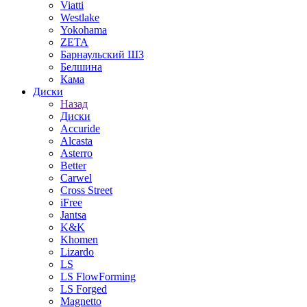
Viatti
Westlake
Yokohama
ZETA
Барнаульский ШЗ
Белшина
Кама
Диски
Назад
Диски
Accuride
Alcasta
Asterro
Better
Carwel
Cross Street
iFree
Jantsa
K&K
Khomen
Lizardo
LS
LS FlowForming
LS Forged
Magnetto