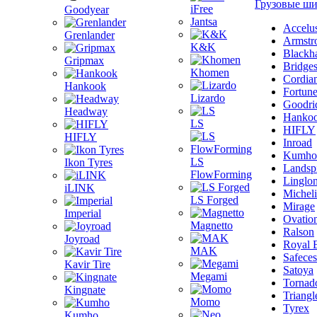
Грузовые ш
iFree
Goodyear
Jantsa
Accelu
Grenlander
Armstr
K&K
Blackh
Gripmax
Bridge
Khomen
Cordia
Hankook
Fortun
Lizardo
Goodri
Headway
Hanko
LS
HIFLY
HIFLY
Inroad
Kumho
LS
Ikon Tyres
Landsp
FlowForming
Linglo
iLINK
Michel
LS Forged
Mirage
Imperial
Ovatio
Magnetto
Ralson
Joyroad
Royal 
MAK
Safeces
Kavir Tire
Satoya
Megami
Tornad
Kingnate
Triangl
Momo
Tyrex
Kumho