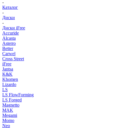
-
Каталог
-
Диски
-
Диски iFree
Accuride
Alcasta
Asterro
Better
Carwel
Cross Street
iFree
Jantsa
K&K
Khomen
Lizardo
LS
LS FlowForming
LS Forged
Magnetto
MAK
Megami
Momo
Neo