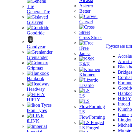
Alcasta
Asterro
Better
General Tire
Carwel
Gislaved
Goodride
Cross Street
Грузовые ш
Goodyear
iFree
Jantsa
Accelu
Grenlander
Armstr
K&K
Blackh
Gripmax
Bridge
Khomen
Cordia
Hankook
Fortun
Lizardo
Goodri
Headway
Hanko
LS
HIFLY
HIFLY
Inroad
Kumho
Ikon Tyres
LS
Landsp
FlowForming
Linglo
iLINK
Michel
LS Forged
Mirage
Imperial