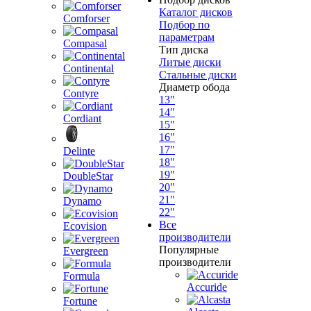
Каталог дисков
Comforser
Подбор по
параметрам
Compasal
Тип диска
Литые диски
Continental
Стальные диски
Диаметр обода
Contyre
13"
14"
Cordiant
15"
16"
17"
Delinte
18"
19"
DoubleStar
20"
21"
Dynamo
22"
Все
Ecovision
производители
Популярные
Evergreen
производители
Formula
Accuride
Fortune