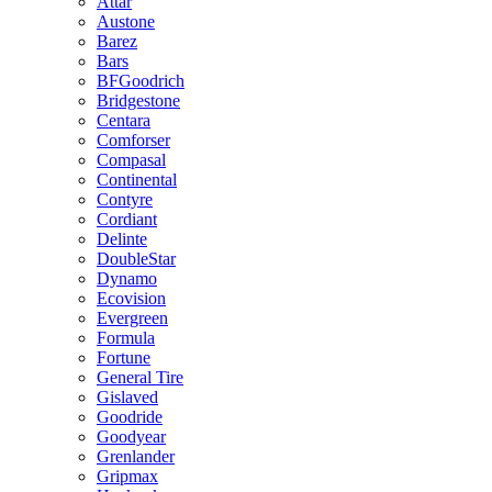
Attar
Austone
Barez
Bars
BFGoodrich
Bridgestone
Centara
Comforser
Compasal
Continental
Contyre
Cordiant
Delinte
DoubleStar
Dynamo
Ecovision
Evergreen
Formula
Fortune
General Tire
Gislaved
Goodride
Goodyear
Grenlander
Gripmax