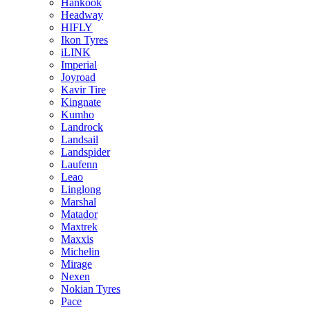
Hankook
Headway
HIFLY
Ikon Tyres
iLINK
Imperial
Joyroad
Kavir Tire
Kingnate
Kumho
Landrock
Landsail
Landspider
Laufenn
Leao
Linglong
Marshal
Matador
Maxtrek
Maxxis
Michelin
Mirage
Nexen
Nokian Tyres
Pace