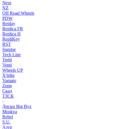
Next
NZ
Off Road Wheels
PDW
Replay
Replica FR
Replica H
RepliKey
RST
Sunrise
Tech Line
Trebl
Venti
Wheels UP
X'trike
Yamato
Zepp
Скад
ТЗСК
-
Диски Big Byz
Moskva
Rebel
S.U.
Азур