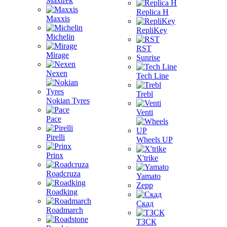
Maxtrek
Replica H
Maxxis
RepliKey
Michelin
RST
Mirage
Sunrise
Nexen
Tech Line
Trebl
Nokian Tyres
Venti
Pace
Pirelli
Wheels UP
Prinx
X'trike
Roadcruza
Yamato
Zepp
Roadking
Скад
Roadmarch
ТЗСК