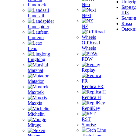
Unigri
Neo
Landrock
Барнау
ШЗ
Next
Landsail
Белши
Кама
NZ
Landspider
Омски
Laufenn
Off Road
Wheels
Leao
PDW
Linglong
Replay
Marshal
Matador
Replica FR
Maxtrek
Replica H
Maxxis
RepliKey
Michelin
RST
Sunrise
Mirage
Tech Line
Nexen