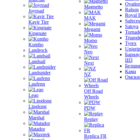
Ovatio
Magnetto
Ralson
Joyroad
Royal 
MAK
Safeces
Kavir Tire
Satoya
Megami
Tornad
Kingnate
Triangl
Momo
Tyrex
Kumho
Unigri
Landrock
Neo
Барнау
ШЗ
Landsail
Next
Белши
Кама
Landspider
NZ
Омски
Laufenn
Off Road
Leao
Wheels
Linglong
PDW
Marshal
Replay
Matador
Replica FR