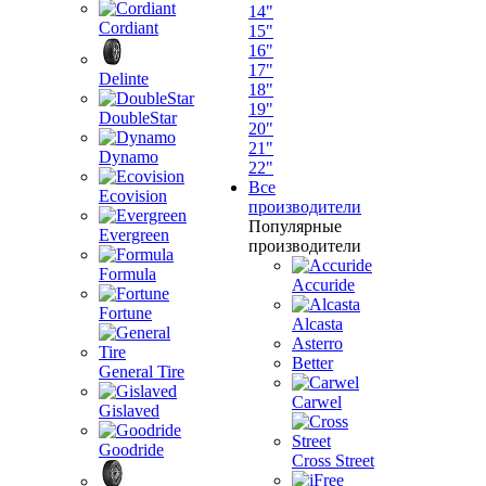
14"
Cordiant
15"
16"
17"
Delinte
18"
19"
DoubleStar
20"
21"
Dynamo
22"
Все
Ecovision
производители
Популярные
Evergreen
производители
Formula
Accuride
Fortune
Alcasta
Asterro
Better
General Tire
Carwel
Gislaved
Goodride
Cross Street