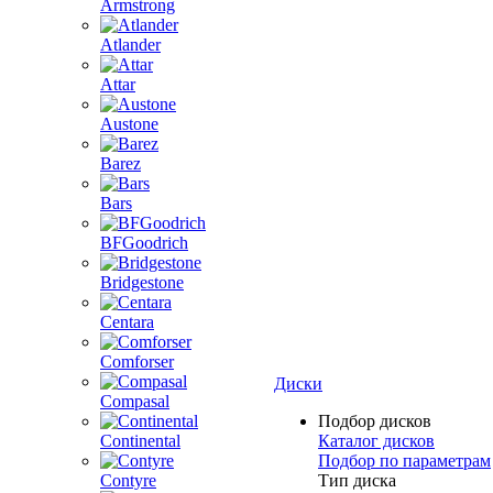
Armstrong
Atlander
Attar
Austone
Barez
Bars
BFGoodrich
Bridgestone
Centara
Comforser
Диски
Compasal
Подбор дисков
Continental
Каталог дисков
Подбор по параметрам
Contyre
Тип диска