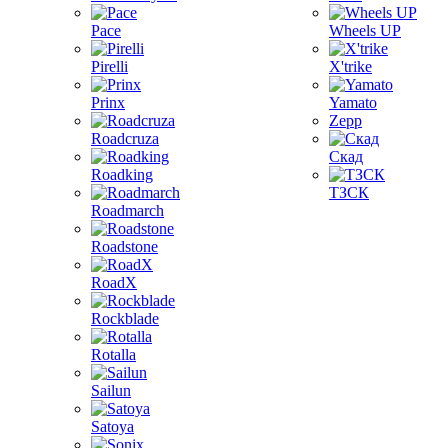
Pace
Wheels UP
Pirelli
X'trike
Prinx
Yamato
Zepp
Roadcruza
Скад
Roadking
ТЗСК
Roadmarch
Roadstone
RoadX
Rockblade
Rotalla
Sailun
Satoya