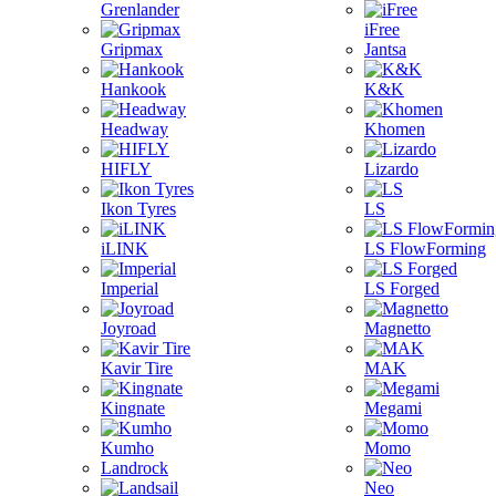
Grenlander
iFree
Gripmax
Jantsa
Hankook
K&K
Headway
Khomen
HIFLY
Lizardo
Ikon Tyres
LS
iLINK
LS FlowForming
Imperial
LS Forged
Joyroad
Magnetto
Kavir Tire
MAK
Kingnate
Megami
Kumho
Momo
Landrock
Neo