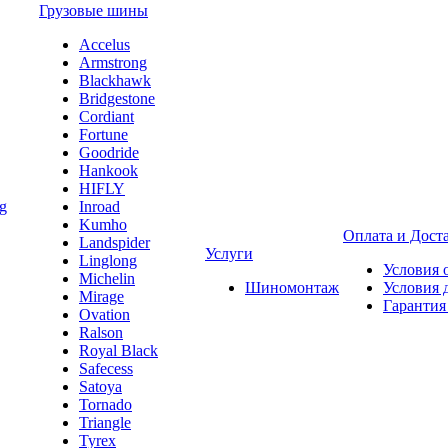
Грузовые шины
Accelus
Armstrong
Blackhawk
Bridgestone
Cordiant
Fortune
Goodride
Hankook
HIFLY
Inroad
Kumho
Оплата и Дост
Landspider
Услуги
Linglong
Условия 
Michelin
Шиномонтаж
Условия 
Mirage
Гарантия
Ovation
Ralson
Royal Black
Safecess
Satoya
Tornado
Triangle
Tyrex