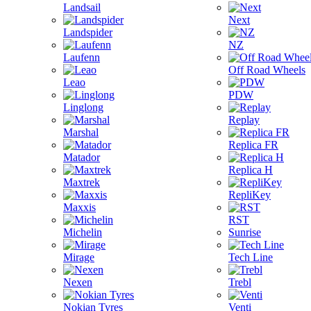
Landsail
Next
Landspider
NZ
Laufenn
Off Road Wheels
Leao
PDW
Linglong
Replay
Marshal
Replica FR
Matador
Replica H
Maxtrek
RepliKey
Maxxis
RST
Michelin
Sunrise
Mirage
Tech Line
Nexen
Trebl
Nokian Tyres
Venti