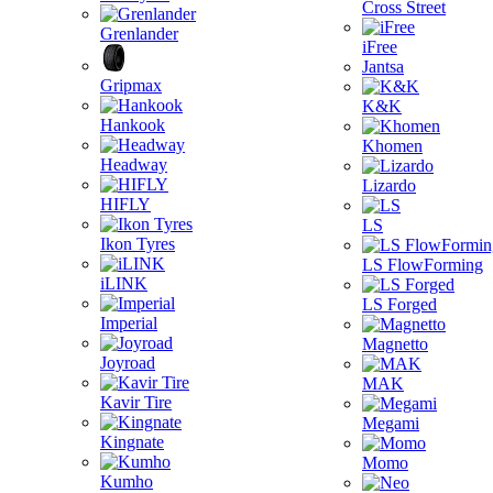
Cross Street
Grenlander
iFree
Jantsa
Gripmax
K&K
Hankook
Khomen
Headway
Lizardo
HIFLY
LS
Ikon Tyres
LS FlowForming
iLINK
LS Forged
Imperial
Magnetto
Joyroad
MAK
Kavir Tire
Megami
Kingnate
Momo
Kumho