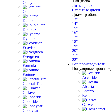
Тип диска
Contyre
Литые диски
Стальные диски
Cordiant
Диаметр обода
13"
Delinte
14"
15"
DoubleStar
16"
17"
Dynamo
18"
19"
Ecovision
20"
21"
Evergreen
22"
Все производители
Formula
Популярные производ
Fortune
Accuride
General Tire
Alcasta
Asterro
Gislaved
Better
Goodride
Carwel
Goodyear