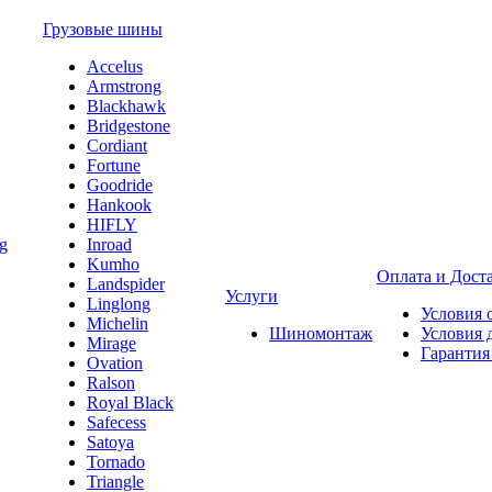
Грузовые шины
Accelus
Armstrong
Blackhawk
Bridgestone
Cordiant
Fortune
Goodride
Hankook
HIFLY
Inroad
Kumho
Оплата и Дост
Landspider
Услуги
Linglong
Условия 
Michelin
Шиномонтаж
Условия 
Mirage
Гарантия
Ovation
Ralson
Royal Black
Safecess
Satoya
Tornado
Triangle