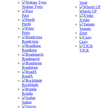
Venti
Nokian Tyres
Wheels UP
Pace
X'trike
Pirelli
Yamato
Prinx
Zepp
Roadcruza
Скад
Roadking
ТЗСК
Roadmarch
Roadstone
RoadX
Rockblade
Rotalla
Sailun