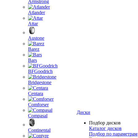
Armstrong
Atlander
Attar
Austone
Barez
Bars
BFGoodrich
Bridgestone
Centara
Comforser
Диски
Compasal
Подбор дисков
Каталог дисков
Continental
Подбор по параметрам