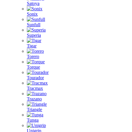
Satoya
Sonix
Sunfull
Superia
Tigar
Torero
Torque
Tourador
Tracmax
Trazano
Triangle
Tunga
Unigrip