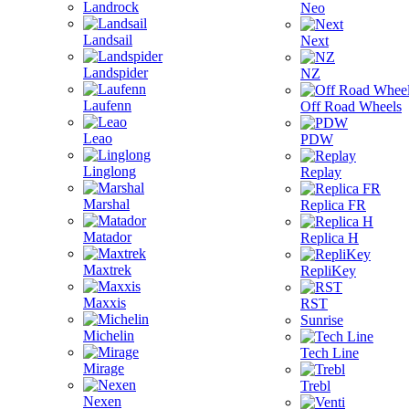
Landrock
Neo
Landsail
Next
Landspider
NZ
Laufenn
Off Road Wheels
Leao
PDW
Linglong
Replay
Marshal
Replica FR
Matador
Replica H
Maxtrek
RepliKey
Maxxis
RST
Sunrise
Michelin
Tech Line
Mirage
Trebl
Nexen