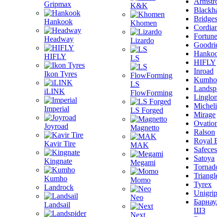
Armstr
Gripmax
K&K
Blackh
Bridge
Hankook
Khomen
Cordia
Fortun
Headway
Lizardo
Goodri
Hanko
HIFLY
LS
HIFLY
Inroad
Ikon Tyres
Kumho
LS
Landsp
iLINK
FlowForming
Linglo
Michel
Imperial
LS Forged
Mirage
Ovatio
Joyroad
Magnetto
Ralson
Royal 
Kavir Tire
MAK
Safeces
Satoya
Kingnate
Megami
Tornad
Triangl
Kumho
Momo
Tyrex
Landrock
Unigri
Neo
Барнау
Landsail
ШЗ
Next