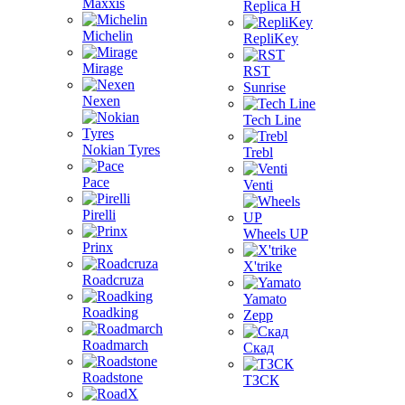
Maxxis
Replica H
Michelin
RepliKey
Mirage
RST
Sunrise
Nexen
Tech Line
Nokian Tyres
Trebl
Pace
Venti
Pirelli
Wheels UP
Prinx
X'trike
Roadcruza
Yamato
Roadking
Zepp
Roadmarch
Скад
Roadstone
ТЗСК