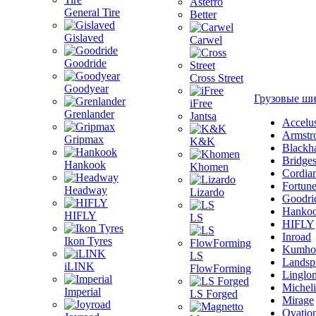
Asterro
General Tire
Better
Gislaved
Carwel
Goodride
Cross Street
Goodyear
Грузовые ш
iFree
Grenlander
Jantsa
Accelu
Armstr
Gripmax
K&K
Blackh
Bridge
Hankook
Khomen
Cordia
Fortun
Headway
Lizardo
Goodri
Hanko
HIFLY
LS
HIFLY
Inroad
Ikon Tyres
Kumho
LS
Landsp
iLINK
FlowForming
Linglo
Michel
Imperial
LS Forged
Mirage
Ovatio