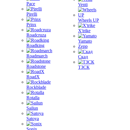
Pace
Venti
Pirelli
Wheels UP
Prinx
X'trike
Roadcruza
Yamato
Roadking
Zepp
Roadmarch
Скад
Roadstone
ТЗСК
RoadX
Rockblade
Rotalla
Sailun
Satoya
Sonix