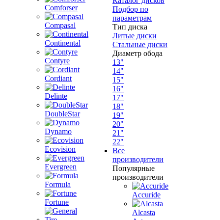
Каталог дисков
Comforser
Подбор по
параметрам
Compasal
Тип диска
Литые диски
Continental
Стальные диски
Диаметр обода
Contyre
13"
14"
Cordiant
15"
16"
Delinte
17"
18"
DoubleStar
19"
20"
Dynamo
21"
22"
Ecovision
Все
производители
Evergreen
Популярные
производители
Formula
Accuride
Fortune
Alcasta