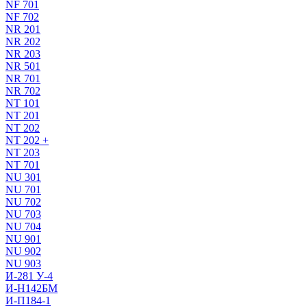
NF 701
NF 702
NR 201
NR 202
NR 203
NR 501
NR 701
NR 702
NT 101
NT 201
NT 202
NT 202 +
NT 203
NT 701
NU 301
NU 701
NU 702
NU 703
NU 704
NU 901
NU 902
NU 903
И-281 У-4
И-Н142БМ
И-П184-1