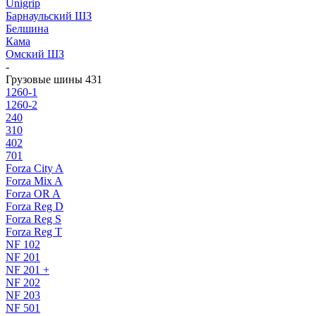
Unigrip
Барнаульский ШЗ
Белшина
Кама
Омский ШЗ
-
Грузовые шины 431
1260-1
1260-2
240
310
402
701
Forza City A
Forza Mix A
Forza OR A
Forza Reg D
Forza Reg S
Forza Reg T
NF 102
NF 201
NF 201 +
NF 202
NF 203
NF 501