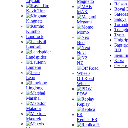
Joyroad
Magnetto
Ralson
Royal 
Kavir Tire
MAK
Safeces
Satoya
Kingnate
Megami
Tornad
Triangl
Kumho
Momo
Tyrex
Landrock
Unigri
Neo
Барнау
Landsail
ШЗ
Next
Белши
Landspider
Кама
NZ
Омски
Laufenn
Leao
Off Road
Wheels
Linglong
PDW
Marshal
Replay
Matador
Maxtrek
Replica FR