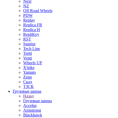
Next
NZ
Off Road Wheels
PDW
Replay
Replica FR
Replica H
RepliKey
RST
Sunrise
Tech Line
Trebl
Venti
Wheels UP
X'trike
Yamato
Zepp
Скад
ТЗСК
Грузовые шины
Назад
Грузовые шины
Accelus
Armstrong
Blackhawk