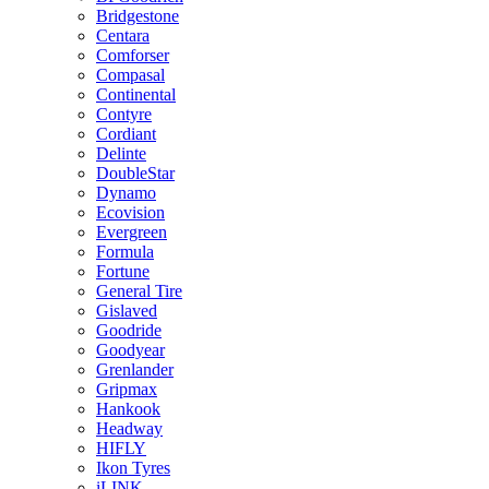
Bridgestone
Centara
Comforser
Compasal
Continental
Contyre
Cordiant
Delinte
DoubleStar
Dynamo
Ecovision
Evergreen
Formula
Fortune
General Tire
Gislaved
Goodride
Goodyear
Grenlander
Gripmax
Hankook
Headway
HIFLY
Ikon Tyres
iLINK