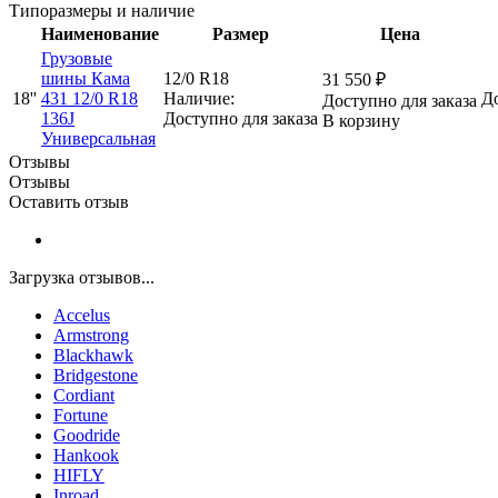
Типоразмеры и наличие
Наименование
Размер
Цена
Грузовые
шины Кама
12/0 R18
31 550
₽
18''
431 12/0 R18
Наличие:
До
Доступно для заказа
136J
Доступно для заказа
В корзину
Универсальная
Отзывы
Отзывы
Оставить отзыв
Загрузка отзывов...
Accelus
Armstrong
Blackhawk
Bridgestone
Cordiant
Fortune
Goodride
Hankook
HIFLY
Inroad