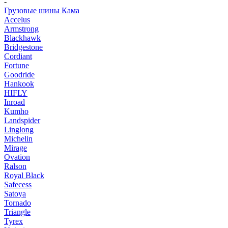
-
Грузовые шины Кама
Accelus
Armstrong
Blackhawk
Bridgestone
Cordiant
Fortune
Goodride
Hankook
HIFLY
Inroad
Kumho
Landspider
Linglong
Michelin
Mirage
Ovation
Ralson
Royal Black
Safecess
Satoya
Tornado
Triangle
Tyrex