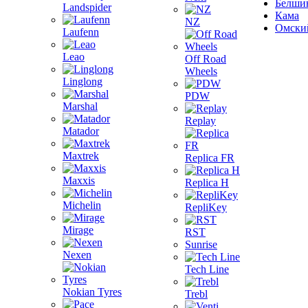
Белши
Landspider
Кама
NZ
Омски
Laufenn
Leao
Off Road
Wheels
Linglong
PDW
Marshal
Replay
Matador
Maxtrek
Replica FR
Maxxis
Replica H
Michelin
RepliKey
Mirage
RST
Sunrise
Nexen
Tech Line
Nokian Tyres
Trebl