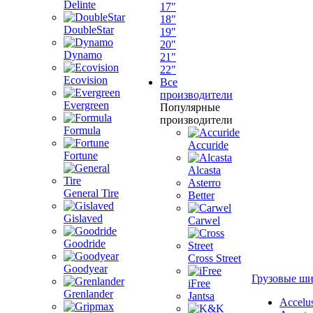
Delinte
17"
18"
DoubleStar
19"
20"
Dynamo
21"
22"
Ecovision
Все
производители
Evergreen
Популярные
производители
Formula
Accuride
Fortune
Alcasta
Asterro
General Tire
Better
Gislaved
Carwel
Goodride
Cross Street
Goodyear
Грузовые ш
iFree
Grenlander
Jantsa
Accelu