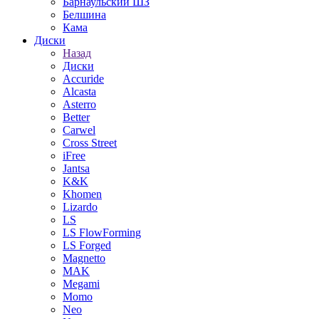
Барнаульский ШЗ
Белшина
Кама
Диски
Назад
Диски
Accuride
Alcasta
Asterro
Better
Carwel
Cross Street
iFree
Jantsa
K&K
Khomen
Lizardo
LS
LS FlowForming
LS Forged
Magnetto
MAK
Megami
Momo
Neo