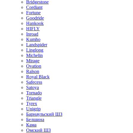
Bridgestone
Cordiant
Fortune
Goodride
Hankook
HIFLY
Inroad
Kumho
Landspider
Linglong
Michelin
Mirage
Ovation
Ralson
Royal Black
Safecess
Satoya
Tornado
Triangle
Tyrex
Unigrip
Барнаульский ШЗ
Белшина
Кама
Омский ШЗ