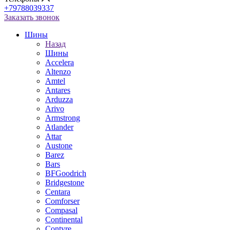
+79788039337
Заказать звонок
Шины
Назад
Шины
Accelera
Altenzo
Amtel
Antares
Arduzza
Arivo
Armstrong
Atlander
Attar
Austone
Barez
Bars
BFGoodrich
Bridgestone
Centara
Comforser
Compasal
Continental
Contyre