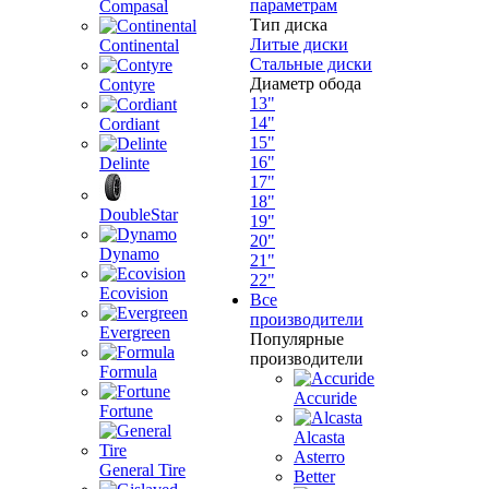
параметрам
Compasal
Тип диска
Литые диски
Continental
Стальные диски
Диаметр обода
Contyre
13"
14"
Cordiant
15"
16"
Delinte
17"
18"
DoubleStar
19"
20"
Dynamo
21"
22"
Ecovision
Все
производители
Evergreen
Популярные
производители
Formula
Accuride
Fortune
Alcasta
Asterro
General Tire
Better