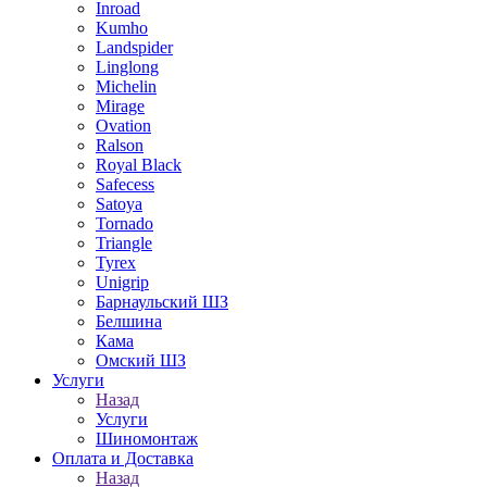
Inroad
Kumho
Landspider
Linglong
Michelin
Mirage
Ovation
Ralson
Royal Black
Safecess
Satoya
Tornado
Triangle
Tyrex
Unigrip
Барнаульский ШЗ
Белшина
Кама
Омский ШЗ
Услуги
Назад
Услуги
Шиномонтаж
Оплата и Доставка
Назад