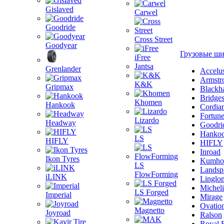
Gislaved
Carwel
Goodride
Cross Street
Goodyear
Грузовые ш
iFree
Jantsa
Grenlander
Accelu
Armstr
K&K
Gripmax
Blackh
Bridge
Khomen
Hankook
Cordia
Fortun
Lizardo
Headway
Goodri
Hanko
LS
HIFLY
HIFLY
Inroad
Ikon Tyres
Kumho
LS
Landsp
FlowForming
iLINK
Linglo
Michel
LS Forged
Imperial
Mirage
Ovatio
Magnetto
Joyroad
Ralson
Royal 