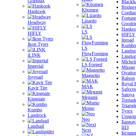
Gripmax
Blackh
Bridge
Khomen
Hankook
Cordia
Fortun
Lizardo
Headway
Goodri
Hanko
LS
HIFLY
HIFLY
Inroad
Ikon Tyres
Kumho
LS
Landsp
FlowForming
iLINK
Linglo
Michel
LS Forged
Imperial
Mirage
Ovatio
Magnetto
Joyroad
Ralson
Royal 
MAK
Kavir Tire
Safeces
Satoya
Megami
Kingnate
Tornad
Triangl
Momo
Kumho
Tyrex
Landrock
Unigri
Neo
Барнау
Landsail
ШЗ
Next
Белши