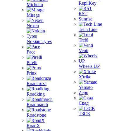
RepliKey
Michelin
RST
Mirage
Sunrise
Nexen
Tech Line
Trebl
Nokian Tyres
Venti
Pace
Pirelli
Wheels UP
Prinx
X'trike
Roadcruza
Yamato
Zepp
Roadking
Скад
Roadmarch
ТЗСК
Roadstone
RoadX