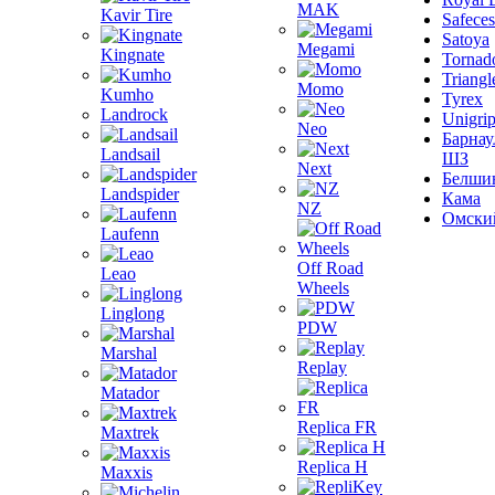
MAK
Kavir Tire
Safeces
Satoya
Megami
Kingnate
Tornad
Triangl
Momo
Kumho
Tyrex
Landrock
Unigri
Neo
Барнау
Landsail
ШЗ
Next
Белши
Landspider
Кама
NZ
Омски
Laufenn
Off Road
Leao
Wheels
Linglong
PDW
Marshal
Replay
Matador
Replica FR
Maxtrek
Replica H
Maxxis