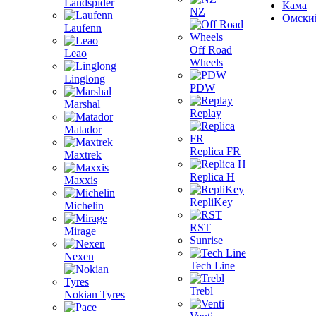
Landspider
Кама
NZ
Омски
Laufenn
Off Road
Leao
Wheels
Linglong
PDW
Marshal
Replay
Matador
Replica FR
Maxtrek
Replica H
Maxxis
RepliKey
Michelin
RST
Mirage
Sunrise
Nexen
Tech Line
Trebl
Nokian Tyres