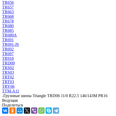
TR656
TR657
TR663
TR668
TR678
TR680
TR685
TR689A
TR691
TR691-JS
TR692
TR697
TR918
TRD09
TRS02
TRS03
TRT02
TRT03
TRY66
TTM-A11
-
Грузовые шины Triangle TRD06 11/0 R22.5 146/143M PR16
Ведущая
Поделиться