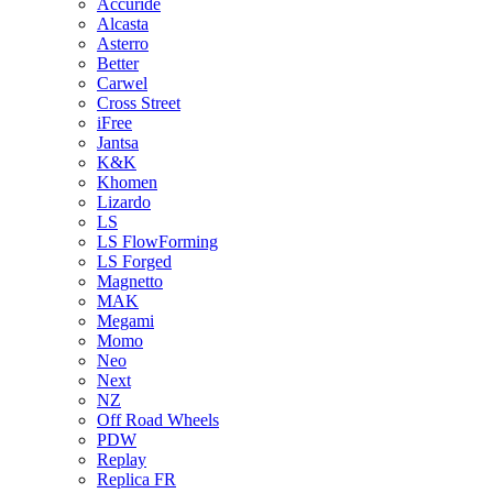
Accuride
Alcasta
Asterro
Better
Carwel
Cross Street
iFree
Jantsa
K&K
Khomen
Lizardo
LS
LS FlowForming
LS Forged
Magnetto
MAK
Megami
Momo
Neo
Next
NZ
Off Road Wheels
PDW
Replay
Replica FR