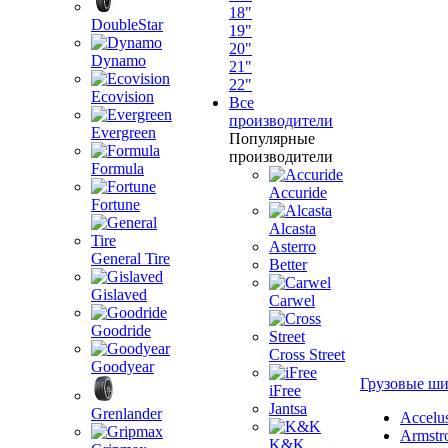
18"
DoubleStar
19"
20"
Dynamo
21"
22"
Ecovision
Все
производители
Evergreen
Популярные
производители
Formula
Accuride
Fortune
Alcasta
Asterro
General Tire
Better
Gislaved
Carwel
Goodride
Cross Street
Goodyear
Грузовые ш
iFree
Jantsa
Grenlander
Accelu
Armstr
K&K