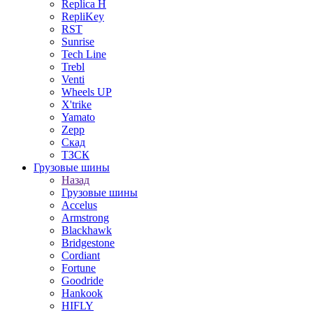
Replica H
RepliKey
RST
Sunrise
Tech Line
Trebl
Venti
Wheels UP
X'trike
Yamato
Zepp
Скад
ТЗСК
Грузовые шины
Назад
Грузовые шины
Accelus
Armstrong
Blackhawk
Bridgestone
Cordiant
Fortune
Goodride
Hankook
HIFLY