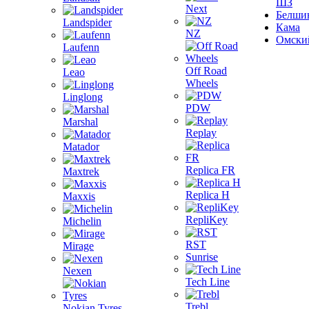
ШЗ
Next
Белши
Landspider
Кама
NZ
Омски
Laufenn
Off Road
Leao
Wheels
Linglong
PDW
Marshal
Replay
Matador
Replica FR
Maxtrek
Replica H
Maxxis
RepliKey
Michelin
RST
Mirage
Sunrise
Nexen
Tech Line
Trebl
Nokian Tyres