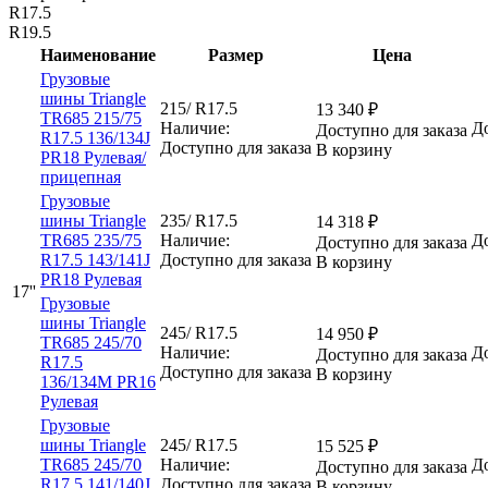
R17.5
R19.5
Наименование
Размер
Цена
Грузовые
шины Triangle
215/ R17.5
13 340
₽
TR685 215/75
Наличие:
До
Доступно для заказа
R17.5 136/134J
Доступно для заказа
В корзину
PR18 Рулевая/
прицепная
Грузовые
шины Triangle
235/ R17.5
14 318
₽
TR685 235/75
Наличие:
До
Доступно для заказа
R17.5 143/141J
Доступно для заказа
В корзину
PR18 Рулевая
17''
Грузовые
шины Triangle
245/ R17.5
14 950
₽
TR685 245/70
Наличие:
До
Доступно для заказа
R17.5
Доступно для заказа
В корзину
136/134M PR16
Рулевая
Грузовые
шины Triangle
245/ R17.5
15 525
₽
TR685 245/70
Наличие:
До
Доступно для заказа
R17.5 141/140J
Доступно для заказа
В корзину