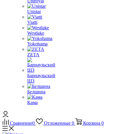
Uniroyal
Unistar
Viatti
Westlake
Yokohama
ZETA
Барнаульский
ШЗ
Белшина
Кама
Сравнение
0
Отложенные
0
Корзина
0