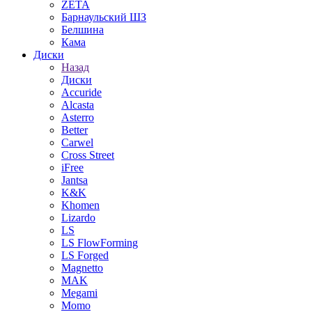
ZETA
Барнаульский ШЗ
Белшина
Кама
Диски
Назад
Диски
Accuride
Alcasta
Asterro
Better
Carwel
Cross Street
iFree
Jantsa
K&K
Khomen
Lizardo
LS
LS FlowForming
LS Forged
Magnetto
MAK
Megami
Momo