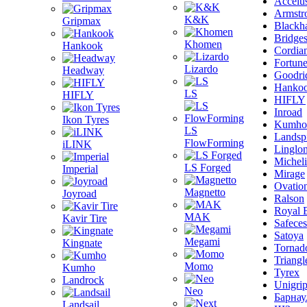
Accelu
Armstr
K&K
Gripmax
Blackh
Bridge
Khomen
Hankook
Cordia
Fortun
Lizardo
Headway
Goodri
Hanko
LS
HIFLY
HIFLY
Inroad
Ikon Tyres
Kumho
LS
Landsp
FlowForming
iLINK
Linglo
Michel
LS Forged
Imperial
Mirage
Ovatio
Magnetto
Joyroad
Ralson
Royal 
MAK
Kavir Tire
Safeces
Satoya
Megami
Kingnate
Tornad
Triangl
Momo
Kumho
Tyrex
Landrock
Unigri
Neo
Барнау
Landsail