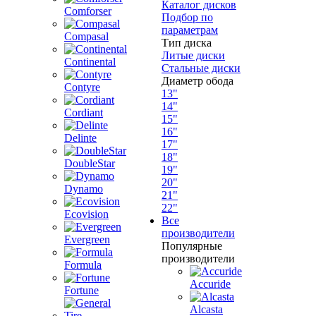
Каталог дисков
Comforser
Подбор по
параметрам
Compasal
Тип диска
Литые диски
Continental
Стальные диски
Диаметр обода
Contyre
13"
14"
Cordiant
15"
16"
Delinte
17"
18"
DoubleStar
19"
20"
Dynamo
21"
22"
Ecovision
Все
производители
Evergreen
Популярные
производители
Formula
Accuride
Fortune
Alcasta