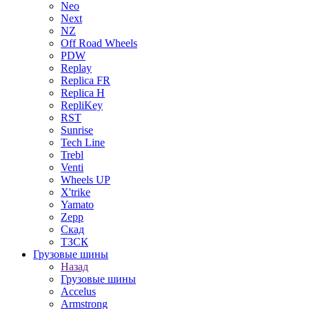
Neo
Next
NZ
Off Road Wheels
PDW
Replay
Replica FR
Replica H
RepliKey
RST
Sunrise
Tech Line
Trebl
Venti
Wheels UP
X'trike
Yamato
Zepp
Скад
ТЗСК
Грузовые шины
Назад
Грузовые шины
Accelus
Armstrong