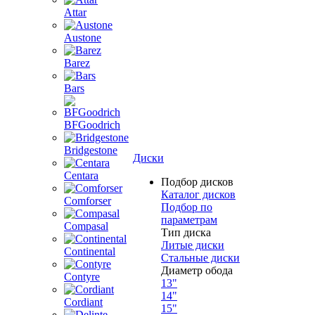
Attar
Austone
Barez
Bars
BFGoodrich
Bridgestone
Диски
Centara
Подбор дисков
Каталог дисков
Comforser
Подбор по
параметрам
Compasal
Тип диска
Литые диски
Continental
Стальные диски
Диаметр обода
Contyre
13"
14"
Cordiant
15"