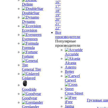
16"
Delinte
17"
18"
DoubleStar
19"
20"
Dynamo
21"
22"
Ecovision
Все
производители
Evergreen
Популярные
производители
Formula
Accuride
Fortune
Alcasta
Asterro
General Tire
Better
Gislaved
Carwel
Goodride
Cross Street
Goodyear
Грузовые ш
iFree
Jantsa
Grenlander