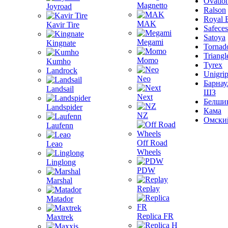
Ovatio
Magnetto
Joyroad
Ralson
Royal 
MAK
Kavir Tire
Safeces
Satoya
Megami
Kingnate
Tornad
Triangl
Momo
Kumho
Tyrex
Landrock
Unigri
Neo
Барнау
Landsail
ШЗ
Next
Белши
Landspider
Кама
NZ
Омски
Laufenn
Off Road
Leao
Wheels
Linglong
PDW
Marshal
Replay
Matador
Replica FR
Maxtrek