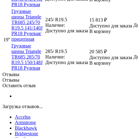
PR18 Рулевая
Грузовые
шины Triangle
245/ R19.5
15 813
₽
TR685 245/70
Наличие:
До
Доступно для заказа
R19.5 141/140J
Доступно для заказа
В корзину
PR18 Рулевая/
прицепная
19''
Грузовые
шины Triangle
285/ R19.5
20 585
₽
TR685 285/70
Наличие:
До
Доступно для заказа
R19.5 150/148J
Доступно для заказа
В корзину
PR18 Рулевая
Отзывы
Отзывы
Оставить отзыв
Загрузка отзывов...
Accelus
Armstrong
Blackhawk
Bridgestone