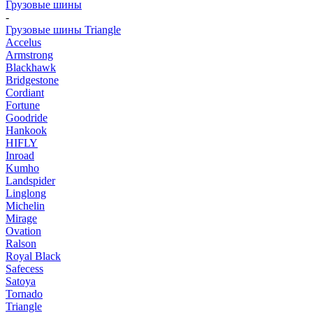
Грузовые шины
-
Грузовые шины Triangle
Accelus
Armstrong
Blackhawk
Bridgestone
Cordiant
Fortune
Goodride
Hankook
HIFLY
Inroad
Kumho
Landspider
Linglong
Michelin
Mirage
Ovation
Ralson
Royal Black
Safecess
Satoya
Tornado
Triangle