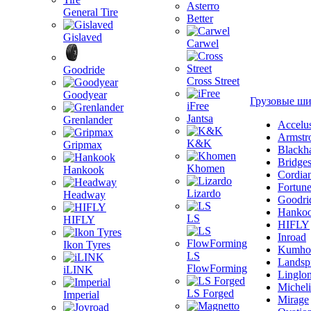
Asterro
General Tire
Better
Gislaved
Carwel
Goodride
Cross Street
Goodyear
Грузовые ш
iFree
Jantsa
Grenlander
Accelu
Armstr
K&K
Gripmax
Blackh
Bridge
Khomen
Hankook
Cordia
Fortun
Lizardo
Headway
Goodri
Hanko
LS
HIFLY
HIFLY
Inroad
Ikon Tyres
Kumho
LS
Landsp
FlowForming
iLINK
Linglo
Michel
LS Forged
Imperial
Mirage