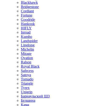
Blackhawk
Bridgestone
Cordiant
Fortune
Goodride
Hankook
HIFLY
Inroad
Kumho
Landspider
Linglong
Michelin
Mirage
Ovation
Ralson
Royal Black
Safecess
Satoya
Tornado
Triangle
Tyrex
Unigrip
Барнаульский ШЗ
Белшина
Кама