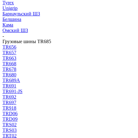
Tyrex
Unigrip
Барнаульский ШЗ
Белшина
Кама
Омский ШЗ
-
Грузовые шины TR685
TR656
TR657
TR663
TR668
TR678
TR680
TR689A
TR691
TR691-JS
TR692
TR697
TR918
TRD06
TRD09
TRS02
TRS03
TRT02