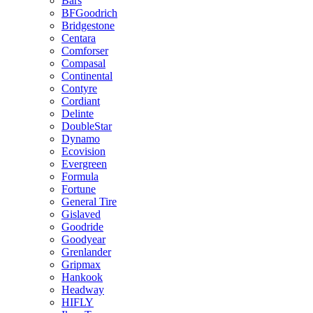
Bars
BFGoodrich
Bridgestone
Centara
Comforser
Compasal
Continental
Contyre
Cordiant
Delinte
DoubleStar
Dynamo
Ecovision
Evergreen
Formula
Fortune
General Tire
Gislaved
Goodride
Goodyear
Grenlander
Gripmax
Hankook
Headway
HIFLY