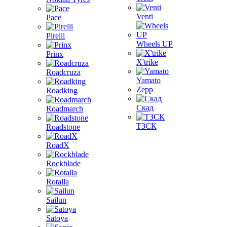
Venti
Pace
Pirelli
Wheels UP
Prinx
X'trike
Roadcruza
Yamato
Zepp
Roadking
Скад
Roadmarch
ТЗСК
Roadstone
RoadX
Rockblade
Rotalla
Sailun
Satoya