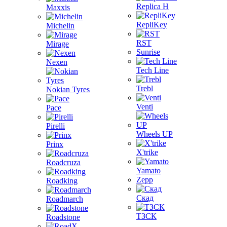
Replica H
Maxxis
RepliKey
Michelin
RST
Mirage
Sunrise
Nexen
Tech Line
Trebl
Nokian Tyres
Venti
Pace
Pirelli
Wheels UP
Prinx
X'trike
Roadcruza
Yamato
Zepp
Roadking
Скад
Roadmarch
ТЗСК
Roadstone