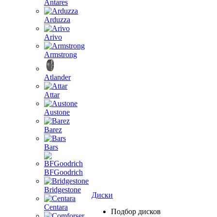
Antares
Arduzza
Arivo
Armstrong
Atlander
Attar
Austone
Barez
Bars
BFGoodrich
Bridgestone
Диски
Centara
Подбор дисков