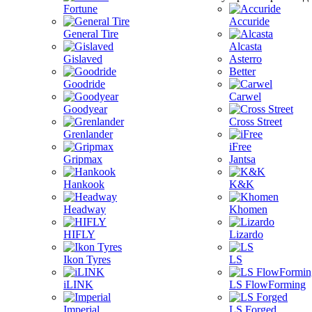
Fortune
Accuride
General Tire
Alcasta
Gislaved
Asterro
Better
Goodride
Carwel
Goodyear
Cross Street
Grenlander
iFree
Gripmax
Jantsa
Hankook
K&K
Headway
Khomen
HIFLY
Lizardo
Ikon Tyres
LS
iLINK
LS FlowForming
Imperial
LS Forged