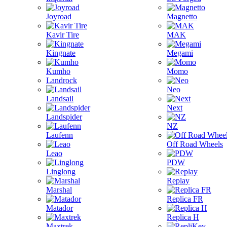
Joyroad
Magnetto
Kavir Tire
MAK
Kingnate
Megami
Kumho
Momo
Landrock
Neo
Landsail
Next
Landspider
NZ
Laufenn
Off Road Wheels
Leao
PDW
Linglong
Replay
Marshal
Replica FR
Matador
Replica H
Maxtrek