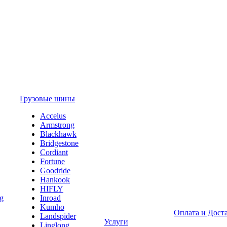
Грузовые шины
Accelus
Armstrong
Blackhawk
Bridgestone
Cordiant
Fortune
Goodride
Hankook
HIFLY
Inroad
Kumho
Оплата и Дост
Landspider
Услуги
Linglong