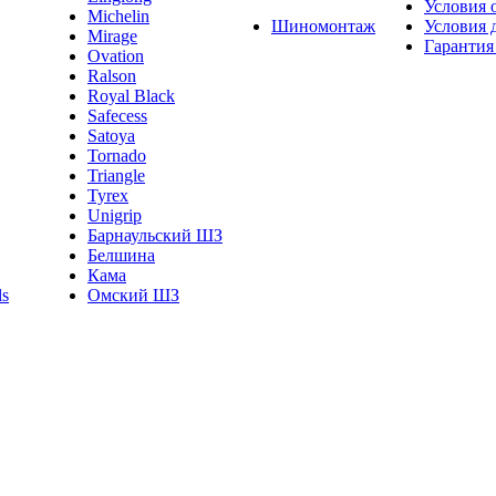
Условия 
Michelin
Шиномонтаж
Условия 
Mirage
Гарантия
Ovation
Ralson
Royal Black
Safecess
Satoya
Tornado
Triangle
Tyrex
Unigrip
Барнаульский ШЗ
Белшина
Кама
Омский ШЗ