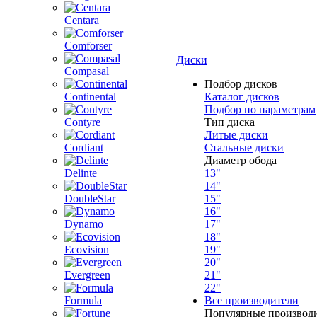
Centara
Comforser
Диски
Compasal
Подбор дисков
Continental
Каталог дисков
Подбор по параметрам
Contyre
Тип диска
Литые диски
Cordiant
Стальные диски
Диаметр обода
Delinte
13"
14"
DoubleStar
15"
16"
Dynamo
17"
18"
Ecovision
19"
20"
Evergreen
21"
22"
Formula
Все производители
Популярные производ