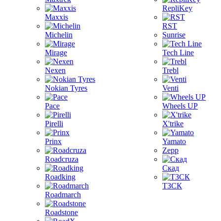
RepliKey
Maxxis
RST
Michelin
Sunrise
Mirage
Tech Line
Nexen
Trebl
Nokian Tyres
Venti
Pace
Wheels UP
Pirelli
X'trike
Prinx
Yamato
Zepp
Roadcruza
Скад
Roadking
ТЗСК
Roadmarch
Roadstone