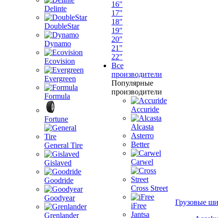
16"
Delinte
17"
18"
DoubleStar
19"
20"
Dynamo
21"
22"
Ecovision
Все
производители
Evergreen
Популярные
производители
Formula
Accuride
Fortune
Alcasta
Asterro
Better
General Tire
Carwel
Gislaved
Goodride
Cross Street
Goodyear
Грузовые ш
iFree
Jantsa
Grenlander