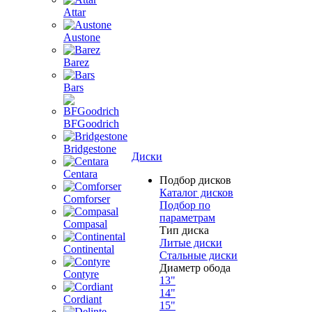
Attar
Austone
Barez
Bars
BFGoodrich
Bridgestone
Диски
Centara
Подбор дисков
Каталог дисков
Comforser
Подбор по
параметрам
Compasal
Тип диска
Литые диски
Continental
Стальные диски
Диаметр обода
Contyre
13"
14"
Cordiant
15"