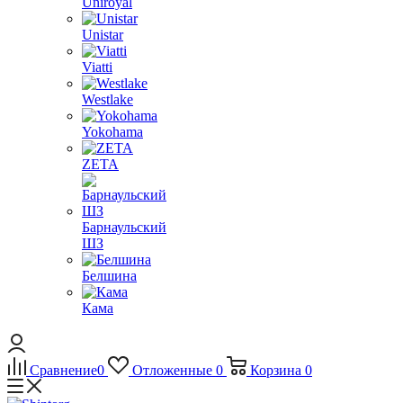
Uniroyal
Unistar
Viatti
Westlake
Yokohama
ZETA
Барнаульский
ШЗ
Белшина
Кама
Сравнение
0
Отложенные
0
Корзина
0