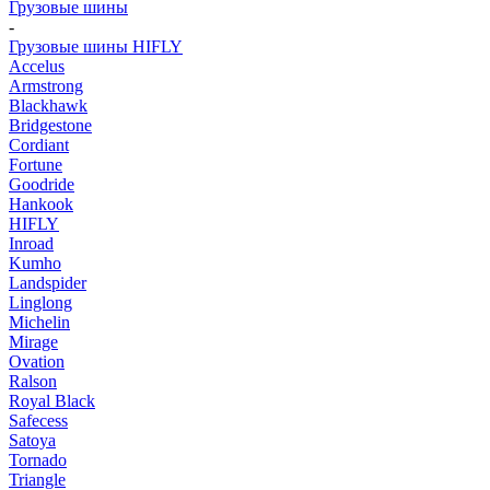
Грузовые шины
-
Грузовые шины HIFLY
Accelus
Armstrong
Blackhawk
Bridgestone
Cordiant
Fortune
Goodride
Hankook
HIFLY
Inroad
Kumho
Landspider
Linglong
Michelin
Mirage
Ovation
Ralson
Royal Black
Safecess
Satoya
Tornado
Triangle