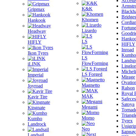
Accelu
Armstr
K&K
Gripmax
Blackh
Bridge
Khomen
Hankook
Cordia
Fortun
Lizardo
Headway
Goodri
Hanko
LS
HIFLY
HIFLY
Inroad
Ikon Tyres
Kumho
LS
Landsp
FlowForming
iLINK
Linglo
Michel
LS Forged
Imperial
Mirage
Ovatio
Magnetto
Joyroad
Ralson
Royal 
MAK
Kavir Tire
Safeces
Satoya
Megami
Kingnate
Tornad
Triangl
Momo
Kumho
Tyrex
Landrock
Unigri
Neo
Барнау
Landsail