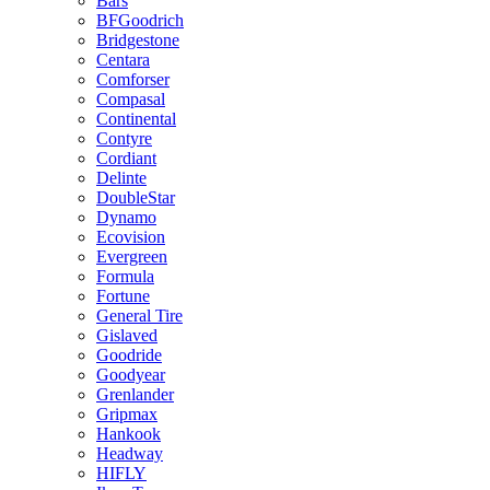
Bars
BFGoodrich
Bridgestone
Centara
Comforser
Compasal
Continental
Contyre
Cordiant
Delinte
DoubleStar
Dynamo
Ecovision
Evergreen
Formula
Fortune
General Tire
Gislaved
Goodride
Goodyear
Grenlander
Gripmax
Hankook
Headway
HIFLY