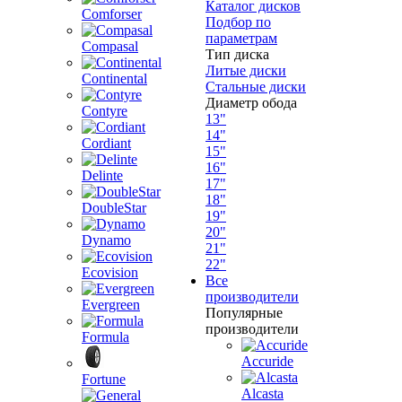
Каталог дисков
Comforser
Подбор по
параметрам
Compasal
Тип диска
Литые диски
Continental
Стальные диски
Диаметр обода
Contyre
13"
14"
Cordiant
15"
16"
Delinte
17"
18"
DoubleStar
19"
20"
Dynamo
21"
22"
Ecovision
Все
производители
Evergreen
Популярные
производители
Formula
Accuride
Fortune
Alcasta