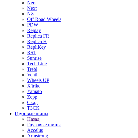
Neo
Next
NZ
Off Road Wheels
PDW
Replay
Replica FR
Replica H
RepliKey
RST
Sunrise
Tech Line
Trebl
Venti
Wheels UP
X'trike
Yamato
Zepp
Скад
ТЗСК
Грузовые шины
Назад
Грузовые шины
Accelus
Armstrong