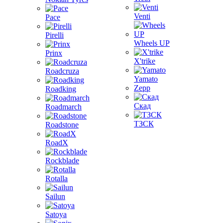
Venti
Pace
Pirelli
Wheels UP
Prinx
X'trike
Roadcruza
Yamato
Zepp
Roadking
Скад
Roadmarch
ТЗСК
Roadstone
RoadX
Rockblade
Rotalla
Sailun
Satoya