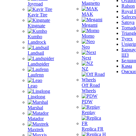
Ovatio
Magnetto
Joyroad
Ralson
Royal 
MAK
Kavir Tire
Safeces
Satoya
Megami
Kingnate
Tornad
Triangl
Momo
Kumho
Tyrex
Landrock
Unigri
Neo
Барнау
Landsail
ШЗ
Next
Белши
Landspider
Кама
NZ
Омски
Laufenn
Off Road
Leao
Wheels
Linglong
PDW
Marshal
Replay
Matador
Replica FR
Maxtrek