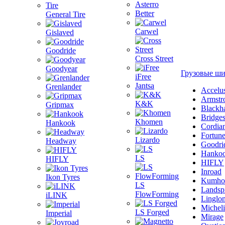
Asterro
Better
General Tire
Carwel
Gislaved
Goodride
Cross Street
Goodyear
Грузовые ш
iFree
Jantsa
Grenlander
Accelu
Armstr
K&K
Gripmax
Blackh
Bridge
Khomen
Hankook
Cordia
Fortun
Lizardo
Headway
Goodri
Hanko
LS
HIFLY
HIFLY
Inroad
Ikon Tyres
Kumho
LS
Landsp
FlowForming
iLINK
Linglo
Michel
LS Forged
Imperial
Mirage