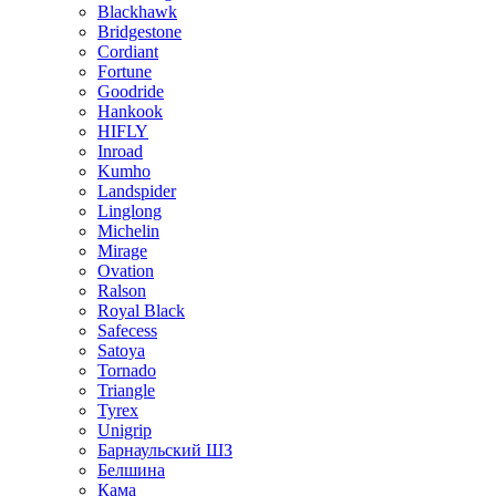
Blackhawk
Bridgestone
Cordiant
Fortune
Goodride
Hankook
HIFLY
Inroad
Kumho
Landspider
Linglong
Michelin
Mirage
Ovation
Ralson
Royal Black
Safecess
Satoya
Tornado
Triangle
Tyrex
Unigrip
Барнаульский ШЗ
Белшина
Кама