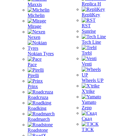
Replica H
Maxxis
RepliKey
Michelin
RST
Mirage
Sunrise
Nexen
Tech Line
Trebl
Nokian Tyres
Venti
Pace
Pirelli
Wheels UP
Prinx
X'trike
Roadcruza
Yamato
Zepp
Roadking
Скад
Roadmarch
ТЗСК
Roadstone