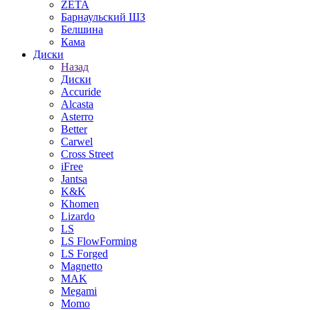
ZETA
Барнаульский ШЗ
Белшина
Кама
Диски
Назад
Диски
Accuride
Alcasta
Asterro
Better
Carwel
Cross Street
iFree
Jantsa
K&K
Khomen
Lizardo
LS
LS FlowForming
LS Forged
Magnetto
MAK
Megami
Momo