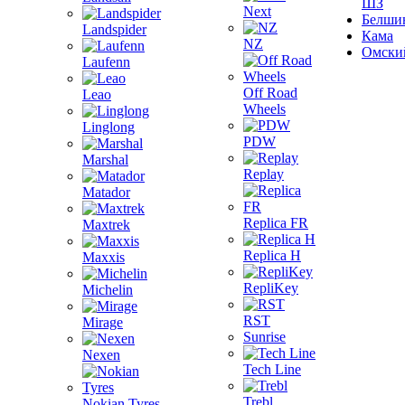
ШЗ
Next
Белши
Landspider
Кама
NZ
Омски
Laufenn
Off Road
Leao
Wheels
Linglong
PDW
Marshal
Replay
Matador
Replica FR
Maxtrek
Replica H
Maxxis
RepliKey
Michelin
RST
Mirage
Sunrise
Nexen
Tech Line
Trebl
Nokian Tyres