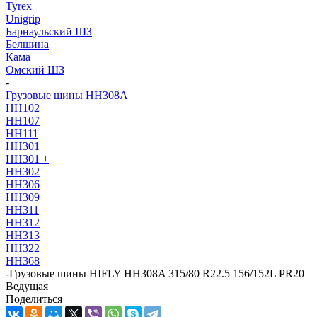
Tyrex
Unigrip
Барнаульский ШЗ
Белшина
Кама
Омский ШЗ
-
Грузовые шины HH308A
HH102
HH107
HH111
HH301
HH301 +
HH302
HH306
HH309
HH311
HH312
HH313
HH322
HH368
-
Грузовые шины HIFLY HH308A 315/80 R22.5 156/152L PR20
Ведущая
Поделиться