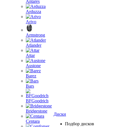
Antares
Arduzza
Arivo
Armstrong
Atlander
Attar
Austone
Barez
Bars
BFGoodrich
Bridgestone
Диски
Centara
Подбор дисков