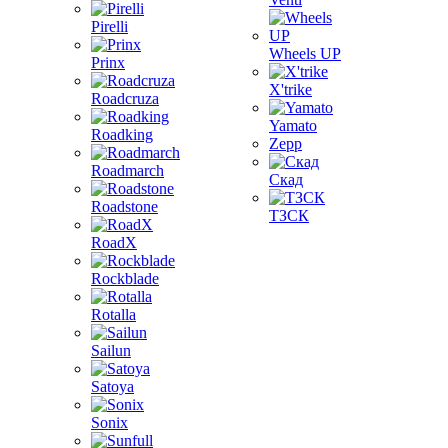
Pirelli
Wheels UP
Prinx
X'trike
Roadcruza
Yamato
Roadking
Zepp
Roadmarch
Скад
Roadstone
ТЗСК
RoadX
Rockblade
Rotalla
Sailun
Satoya
Sonix