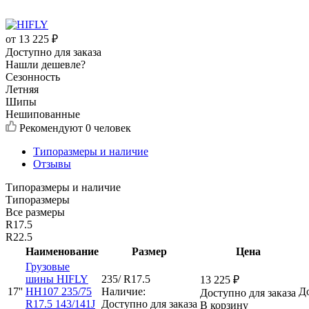
от
13 225
₽
Доступно для заказа
Нашли дешевле?
Сезонность
Летняя
Шипы
Нешипованные
Рекомендуют
0 человек
Типоразмеры и наличие
Отзывы
Типоразмеры и наличие
Типоразмеры
Все размеры
R17.5
R22.5
Наименование
Размер
Цена
Грузовые
шины HIFLY
235/ R17.5
13 225
₽
17''
HH107 235/75
Наличие:
До
Доступно для заказа
R17.5 143/141J
Доступно для заказа
В корзину