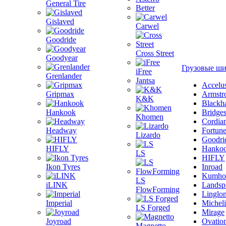
General Tire
Better
Gislaved
Carwel
Goodride
Cross Street
Goodyear
Грузовые ш
iFree
Grenlander
Jantsa
Accelu
Gripmax
Armstr
K&K
Blackh
Hankook
Bridge
Khomen
Cordia
Headway
Fortun
Lizardo
Goodri
HIFLY
Hanko
LS
HIFLY
Ikon Tyres
Inroad
Kumho
LS
iLINK
Landsp
FlowForming
Linglo
Imperial
Michel
LS Forged
Mirage
Joyroad
Ovatio
Magnetto