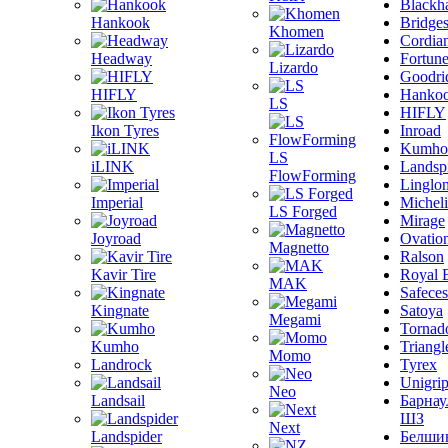
Blackh
Hankook
Bridge
Khomen
Cordia
Headway
Fortun
Lizardo
Goodri
HIFLY
Hanko
LS
HIFLY
Ikon Tyres
Inroad
Kumho
LS
iLINK
Landsp
FlowForming
Linglo
Imperial
Michel
LS Forged
Mirage
Joyroad
Ovatio
Magnetto
Ralson
Kavir Tire
Royal 
MAK
Safeces
Kingnate
Satoya
Megami
Tornad
Kumho
Triangl
Momo
Landrock
Tyrex
Unigri
Neo
Landsail
Барнау
ШЗ
Next
Landspider
Белши