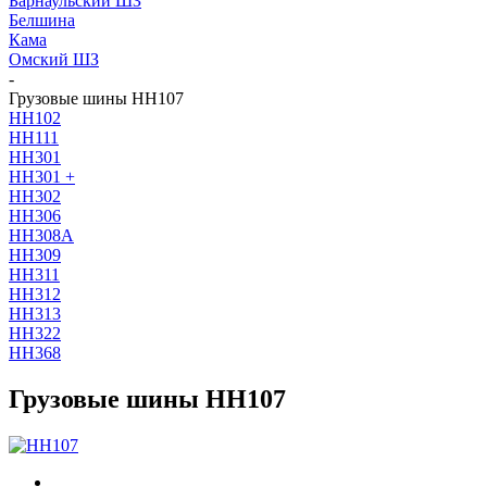
Барнаульский ШЗ
Белшина
Кама
Омский ШЗ
-
Грузовые шины HH107
HH102
HH111
HH301
HH301 +
HH302
HH306
HH308A
HH309
HH311
HH312
HH313
HH322
HH368
Грузовые шины HH107