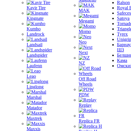
Ralson
Kavir Tire
Royal 
MAK
Safeces
Kingnate
Satoya
Megami
Tornad
Kumho
Triangl
Momo
Landrock
Tyrex
Unigri
Neo
Landsail
Барнау
ШЗ
Next
Landspider
Белши
Кама
NZ
Laufenn
Омски
Leao
Off Road
Wheels
Linglong
PDW
Marshal
Replay
Matador
Maxtrek
Replica FR
Maxxis