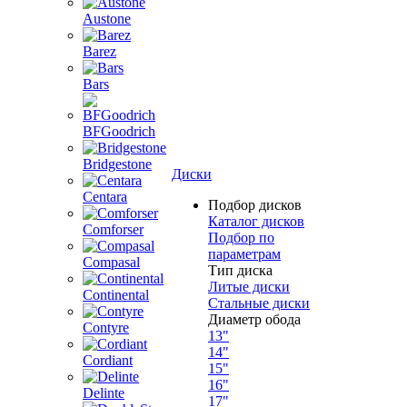
Austone
Barez
Bars
BFGoodrich
Bridgestone
Диски
Centara
Подбор дисков
Каталог дисков
Comforser
Подбор по
параметрам
Compasal
Тип диска
Литые диски
Continental
Стальные диски
Диаметр обода
Contyre
13"
14"
Cordiant
15"
16"
Delinte
17"