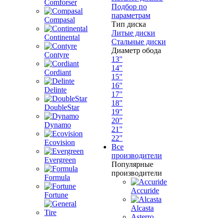
Comforser
Подбор по
параметрам
Compasal
Тип диска
Литые диски
Continental
Стальные диски
Диаметр обода
Contyre
13"
14"
Cordiant
15"
16"
Delinte
17"
18"
DoubleStar
19"
20"
Dynamo
21"
22"
Ecovision
Все
производители
Evergreen
Популярные
производители
Formula
Accuride
Fortune
Alcasta
Asterro