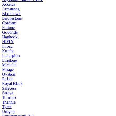
Accelus
Armstrong
Blackhawk
Bridgestone
Cordiant
Fortune
Goodride
Hankook
HIFLY
Inroad
Kumho
Landspider
Linglong
Michelin
Mirage
Ovation
Ralson
Royal Black
Safecess
Satoya
Tornado
Triangle
Tyrex
Unigrip