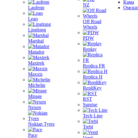
Кама
NZ
Laufenn
Омски
Leao
Off Road
Wheels
Linglong
PDW
Marshal
Replay
Matador
Maxtrek
Replica FR
Maxxis
Replica H
Michelin
RepliKey
Mirage
RST
Sunrise
Nexen
Tech Line
Nokian Tyres
Trebl
Pace
Venti