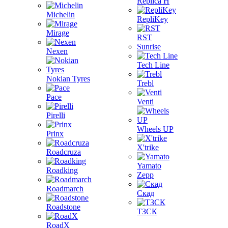
Replica H
Michelin
RepliKey
Mirage
RST
Sunrise
Nexen
Tech Line
Nokian Tyres
Trebl
Pace
Venti
Pirelli
Wheels UP
Prinx
X'trike
Roadcruza
Yamato
Roadking
Zepp
Roadmarch
Скад
Roadstone
ТЗСК
RoadX