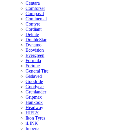
Centara
Comforser
Compasal
Continental
Contyre
Cordiant
Delinte
DoubleStar
Dynamo
Ecovision
Evergreen
Formula
Fortune
General Tire
Gislaved
Goodride
Goodyear
Grenlander
Gripmax
Hankook
Headway
HIFLY
Ikon Tyres
iLINK
Imperial