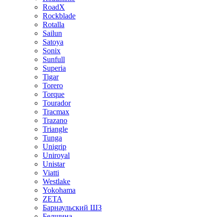
RoadX
Rockblade
Rotalla
Sailun
Satoya
Sonix
Sunfull
Superia
Tigar
Torero
Torque
Tourador
Tracmax
Trazano
Triangle
Tunga
Unigrip
Uniroyal
Unistar
Viatti
Westlake
Yokohama
ZETA
Барнаульский ШЗ
Белшина