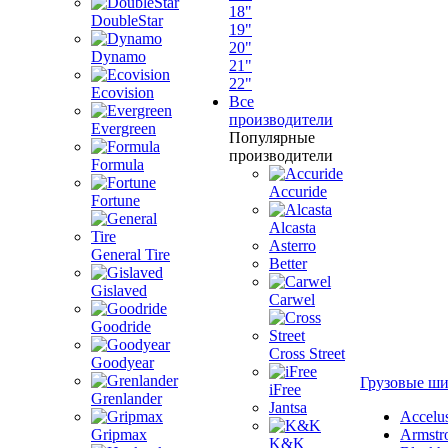
18"
DoubleStar
19"
20"
Dynamo
21"
22"
Ecovision
Все
производители
Evergreen
Популярные
производители
Formula
Accuride
Fortune
Alcasta
Asterro
General Tire
Better
Gislaved
Carwel
Goodride
Cross Street
Goodyear
Грузовые ш
iFree
Grenlander
Jantsa
Accelu
Gripmax
Armstr
K&K