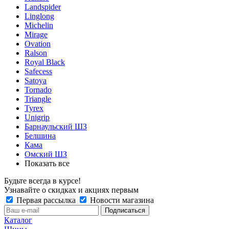
Landspider
Linglong
Michelin
Mirage
Ovation
Ralson
Royal Black
Safecess
Satoya
Tornado
Triangle
Tyrex
Unigrip
Барнаульский ШЗ
Белшина
Кама
Омский ШЗ
Показать все
Будьте всегда в курсе!
Узнавайте о скидках и акциях первым
Первая рассылка
Новости магазина
Каталог