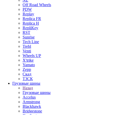
NZ
Off Road Wheels
PDW
Replay
Replica FR
Replica H
RepliKey
RST
Sunrise
Tech Line
Trebl
Venti
Wheels UP
X'trike
Yamato
Zepp
Скад
ТЗСК
Грузовые шины
Назад
Грузовые шины
Accelus
Armstrong
Blackhawk
Bridgestone