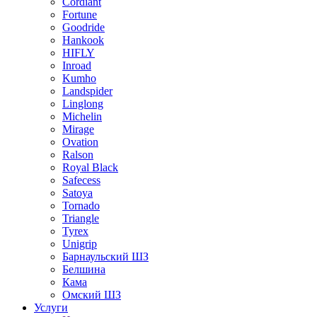
Cordiant
Fortune
Goodride
Hankook
HIFLY
Inroad
Kumho
Landspider
Linglong
Michelin
Mirage
Ovation
Ralson
Royal Black
Safecess
Satoya
Tornado
Triangle
Tyrex
Unigrip
Барнаульский ШЗ
Белшина
Кама
Омский ШЗ
Услуги