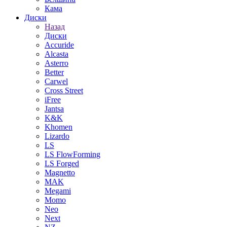
Кама
Диски
Назад
Диски
Accuride
Alcasta
Asterro
Better
Carwel
Cross Street
iFree
Jantsa
K&K
Khomen
Lizardo
LS
LS FlowForming
LS Forged
Magnetto
MAK
Megami
Momo
Neo
Next