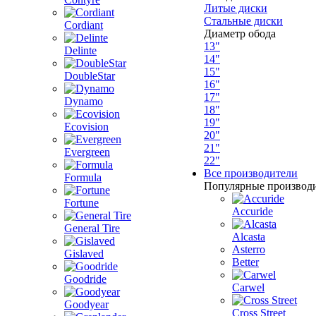
Литые диски
Стальные диски
Cordiant
Диаметр обода
13"
Delinte
14"
15"
DoubleStar
16"
17"
Dynamo
18"
19"
Ecovision
20"
21"
Evergreen
22"
Все производители
Formula
Популярные производ
Fortune
Accuride
General Tire
Alcasta
Asterro
Gislaved
Better
Goodride
Carwel
Goodyear
Cross Street