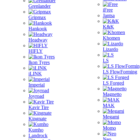
Grenlander
iFree
Jantsa
Gripmax
K&K
Hankook
Khomen
Headway
Lizardo
HIFLY
LS
Ikon Tyres
LS FlowForming
iLINK
LS Forged
Imperial
Magnetto
Joyroad
MAK
Kavir Tire
Megami
Kingnate
Momo
Kumho
Landrock
Neo