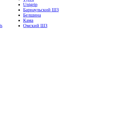
Unigrip
Барнаульский ШЗ
Белшина
Кама
Омский ШЗ