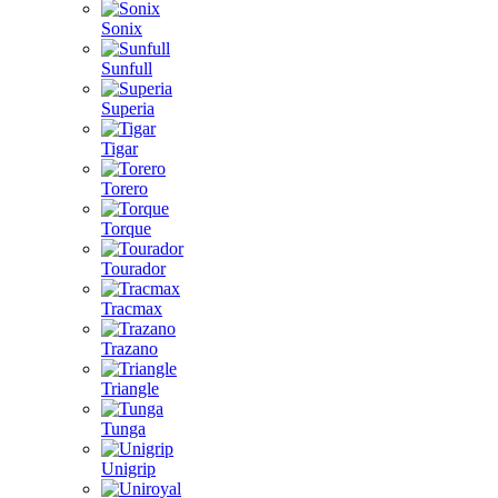
Sonix
Sunfull
Superia
Tigar
Torero
Torque
Tourador
Tracmax
Trazano
Triangle
Tunga
Unigrip