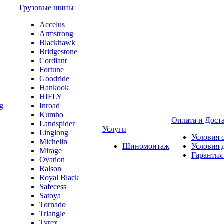
Грузовые шины
Accelus
Armstrong
Blackhawk
Bridgestone
Cordiant
Fortune
Goodride
Hankook
HIFLY
Inroad
Kumho
Оплата и Дост
Landspider
Услуги
Linglong
Условия 
Michelin
Шиномонтаж
Условия 
Mirage
Гарантия
Ovation
Ralson
Royal Black
Safecess
Satoya
Tornado
Triangle
Tyrex