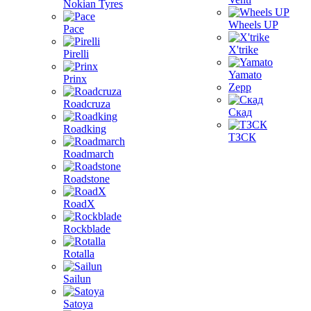
Nokian Tyres
Wheels UP
Pace
X'trike
Pirelli
Yamato
Prinx
Zepp
Roadcruza
Скад
Roadking
ТЗСК
Roadmarch
Roadstone
RoadX
Rockblade
Rotalla
Sailun
Satoya