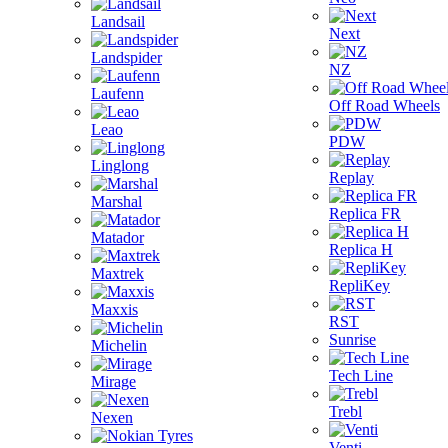
Landsail
Next
Landspider
NZ
Laufenn
Off Road Wheels
Leao
PDW
Linglong
Replay
Marshal
Replica FR
Matador
Replica H
Maxtrek
RepliKey
Maxxis
RST
Sunrise
Michelin
Tech Line
Mirage
Trebl
Nexen
Venti