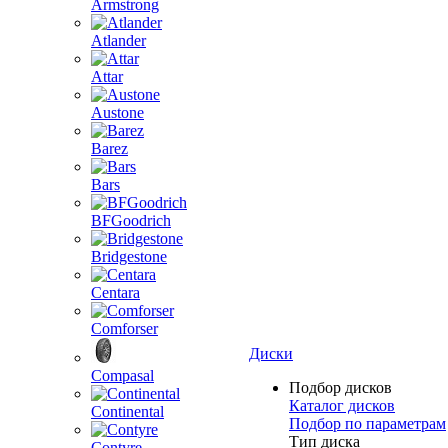
Armstrong
Atlander
Attar
Austone
Barez
Bars
BFGoodrich
Bridgestone
Centara
Comforser
Диски
Compasal
Подбор дисков
Каталог дисков
Continental
Подбор по параметрам
Тип диска
Contyre