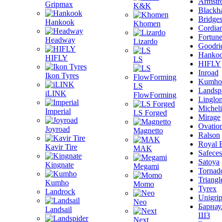
Armstr
Gripmax
K&K
Blackh
Bridge
Hankook
Khomen
Cordia
Fortun
Headway
Lizardo
Goodri
Hanko
HIFLY
LS
HIFLY
Inroad
Ikon Tyres
Kumho
LS
Landsp
iLINK
FlowForming
Linglo
Michel
Imperial
LS Forged
Mirage
Ovatio
Joyroad
Magnetto
Ralson
Royal 
Kavir Tire
MAK
Safeces
Satoya
Kingnate
Megami
Tornad
Triangl
Kumho
Momo
Tyrex
Landrock
Unigri
Neo
Барнау
Landsail
ШЗ
Next