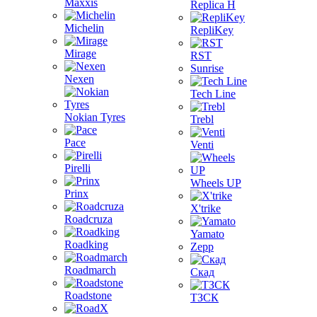
Maxxis
Replica H
Michelin
RepliKey
Mirage
RST
Sunrise
Nexen
Tech Line
Nokian Tyres
Trebl
Pace
Venti
Pirelli
Wheels UP
Prinx
X'trike
Roadcruza
Yamato
Roadking
Zepp
Roadmarch
Скад
Roadstone
ТЗСК