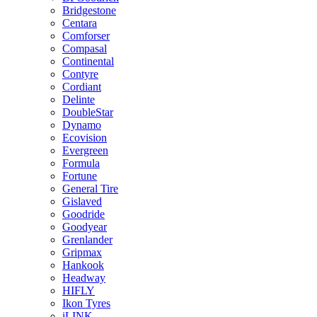
Bridgestone
Centara
Comforser
Compasal
Continental
Contyre
Cordiant
Delinte
DoubleStar
Dynamo
Ecovision
Evergreen
Formula
Fortune
General Tire
Gislaved
Goodride
Goodyear
Grenlander
Gripmax
Hankook
Headway
HIFLY
Ikon Tyres
iLINK