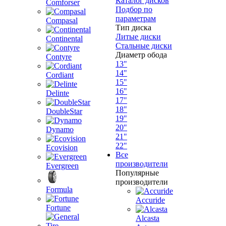
Каталог дисков
Comforser
Подбор по
параметрам
Compasal
Тип диска
Литые диски
Continental
Стальные диски
Диаметр обода
Contyre
13"
14"
Cordiant
15"
16"
Delinte
17"
18"
DoubleStar
19"
20"
Dynamo
21"
22"
Ecovision
Все
производители
Evergreen
Популярные
производители
Formula
Accuride
Fortune
Alcasta