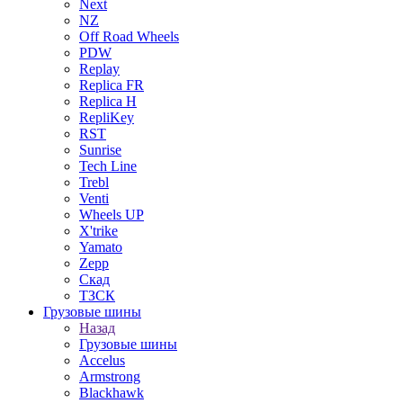
Next
NZ
Off Road Wheels
PDW
Replay
Replica FR
Replica H
RepliKey
RST
Sunrise
Tech Line
Trebl
Venti
Wheels UP
X'trike
Yamato
Zepp
Скад
ТЗСК
Грузовые шины
Назад
Грузовые шины
Accelus
Armstrong
Blackhawk