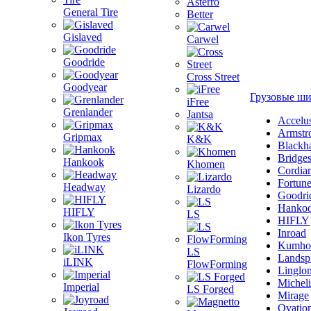
Asterro
General Tire
Better
Gislaved
Carwel
Goodride
Cross Street
Goodyear
Грузовые ш
iFree
Grenlander
Jantsa
Accelu
Armstr
Gripmax
K&K
Blackh
Bridge
Hankook
Khomen
Cordia
Fortun
Headway
Lizardo
Goodri
Hanko
HIFLY
LS
HIFLY
Inroad
Ikon Tyres
Kumho
LS
Landsp
iLINK
FlowForming
Linglo
Michel
Imperial
LS Forged
Mirage
Ovatio