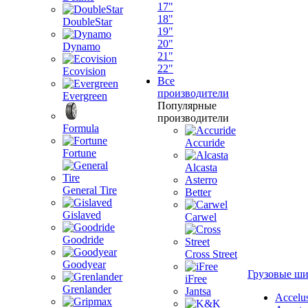
17"
18"
DoubleStar
19"
20"
Dynamo
21"
22"
Ecovision
Все
производители
Evergreen
Популярные
производители
Formula
Accuride
Fortune
Alcasta
Asterro
General Tire
Better
Gislaved
Carwel
Goodride
Cross Street
Goodyear
Грузовые ш
iFree
Grenlander
Jantsa
Accelu