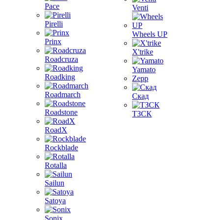
Pace
Venti
Pirelli
Wheels UP
Prinx
X'trike
Roadcruza
Yamato
Roadking
Zepp
Roadmarch
Скад
Roadstone
ТЗСК
RoadX
Rockblade
Rotalla
Sailun
Satoya
Sonix