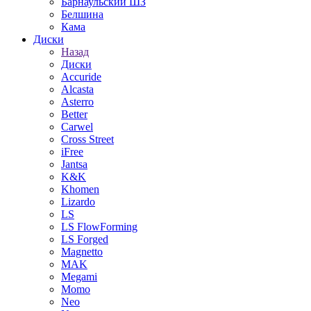
Барнаульский ШЗ
Белшина
Кама
Диски
Назад
Диски
Accuride
Alcasta
Asterro
Better
Carwel
Cross Street
iFree
Jantsa
K&K
Khomen
Lizardo
LS
LS FlowForming
LS Forged
Magnetto
MAK
Megami
Momo
Neo