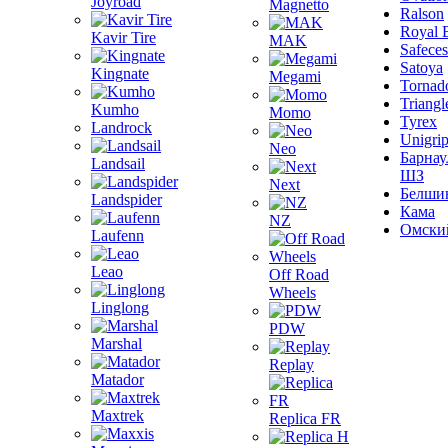
Joyroad
Magnetto
Ralson
Royal 
Kavir Tire
MAK
Safeces
Satoya
Kingnate
Megami
Tornad
Triangl
Kumho
Momo
Tyrex
Landrock
Unigri
Neo
Барнау
Landsail
ШЗ
Next
Белши
Landspider
Кама
NZ
Омски
Laufenn
Leao
Off Road
Wheels
Linglong
PDW
Marshal
Replay
Matador
Maxtrek
Replica FR