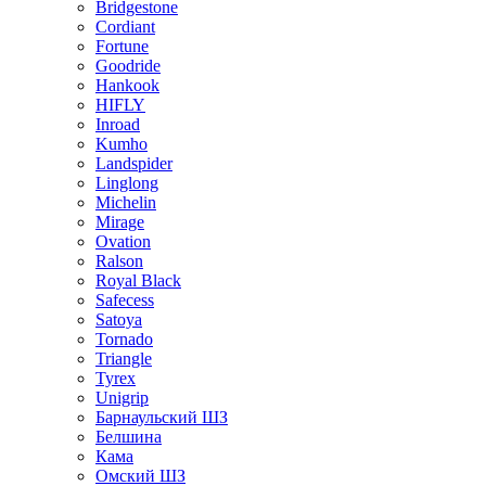
Bridgestone
Cordiant
Fortune
Goodride
Hankook
HIFLY
Inroad
Kumho
Landspider
Linglong
Michelin
Mirage
Ovation
Ralson
Royal Black
Safecess
Satoya
Tornado
Triangle
Tyrex
Unigrip
Барнаульский ШЗ
Белшина
Кама
Омский ШЗ