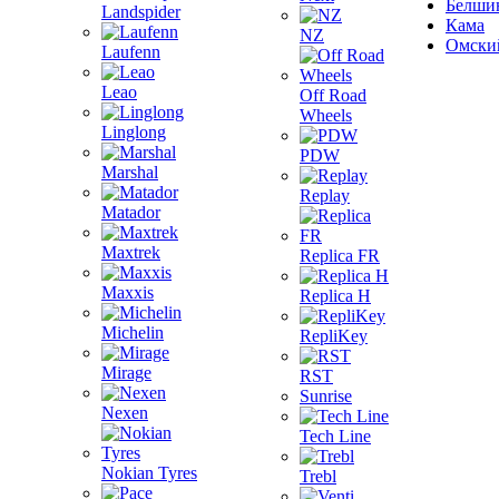
Белши
Landspider
Кама
NZ
Омски
Laufenn
Leao
Off Road
Wheels
Linglong
PDW
Marshal
Replay
Matador
Maxtrek
Replica FR
Maxxis
Replica H
Michelin
RepliKey
Mirage
RST
Sunrise
Nexen
Tech Line
Nokian Tyres
Trebl