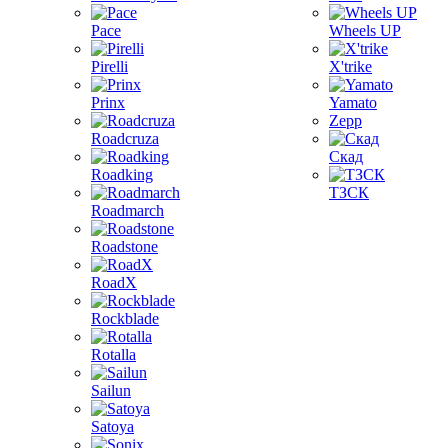
Pace
Wheels UP
Pirelli
X'trike
Prinx
Yamato
Zepp
Roadcruza
Скад
Roadking
ТЗСК
Roadmarch
Roadstone
RoadX
Rockblade
Rotalla
Sailun
Satoya