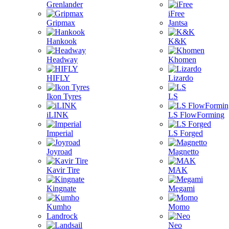
Grenlander
iFree
Gripmax
Jantsa
Hankook
K&K
Headway
Khomen
HIFLY
Lizardo
Ikon Tyres
LS
iLINK
LS FlowForming
Imperial
LS Forged
Joyroad
Magnetto
Kavir Tire
MAK
Kingnate
Megami
Kumho
Momo
Landrock
Neo