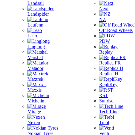
Landsail
Next
Landspider
NZ
Laufenn
Off Road Wheels
Leao
PDW
Linglong
Replay
Marshal
Replica FR
Matador
Replica H
Maxtrek
RepliKey
Maxxis
RST
Michelin
Sunrise
Mirage
Tech Line
Nexen
Trebl
Nokian Tyres
Venti