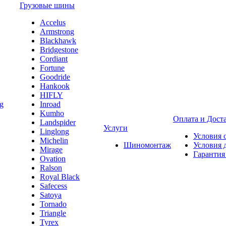
Грузовые шины
Accelus
Armstrong
Blackhawk
Bridgestone
Cordiant
Fortune
Goodride
Hankook
HIFLY
Inroad
Kumho
Оплата и Дост
Landspider
Услуги
Linglong
Условия 
Michelin
Шиномонтаж
Условия 
Mirage
Гарантия
Ovation
Ralson
Royal Black
Safecess
Satoya
Tornado
Triangle
Tyrex