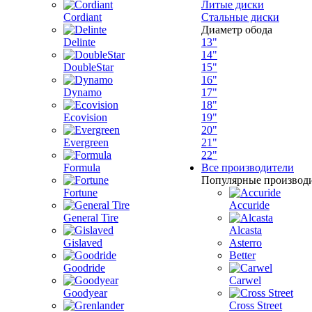
Литые диски
Cordiant
Стальные диски
Диаметр обода
Delinte
13"
14"
DoubleStar
15"
16"
Dynamo
17"
18"
Ecovision
19"
20"
Evergreen
21"
22"
Formula
Все производители
Популярные производ
Fortune
Accuride
General Tire
Alcasta
Gislaved
Asterro
Better
Goodride
Carwel
Goodyear
Cross Street