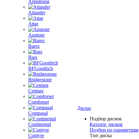
Armstrong
Atlander
Attar
Austone
Barez
Bars
BFGoodrich
Bridgestone
Centara
Comforser
Диски
Compasal
Подбор дисков
Continental
Каталог дисков
Подбор по параметрам
Contyre
Тип диска