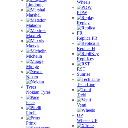
Wheels
Linglong
PDW
Marshal
Replay
Matador
Maxtrek
Replica FR
Maxxis
Replica H
Michelin
RepliKey
Mirage
RST
Sunrise
Nexen
Tech Line
Nokian Tyres
Trebl
Pace
Venti
Pirelli
Wheels UP
Prinx