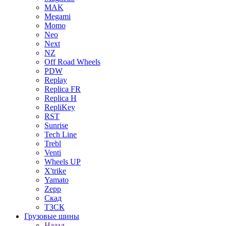
MAK
Megami
Momo
Neo
Next
NZ
Off Road Wheels
PDW
Replay
Replica FR
Replica H
RepliKey
RST
Sunrise
Tech Line
Trebl
Venti
Wheels UP
X'trike
Yamato
Zepp
Скад
ТЗСК
Грузовые шины
Назад