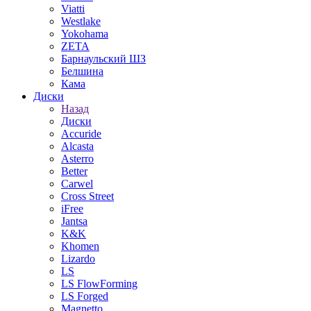
Viatti
Westlake
Yokohama
ZETA
Барнаульский ШЗ
Белшина
Кама
Диски
Назад
Диски
Accuride
Alcasta
Asterro
Better
Carwel
Cross Street
iFree
Jantsa
K&K
Khomen
Lizardo
LS
LS FlowForming
LS Forged
Magnetto