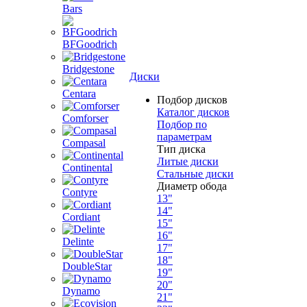
Bars
BFGoodrich
Bridgestone
Диски
Centara
Подбор дисков
Каталог дисков
Comforser
Подбор по
параметрам
Compasal
Тип диска
Литые диски
Continental
Стальные диски
Диаметр обода
Contyre
13"
14"
Cordiant
15"
16"
Delinte
17"
18"
DoubleStar
19"
20"
Dynamo
21"