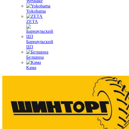
Westlake
Yokohama
ZETA
Барнаульский
ШЗ
Белшина
Кама