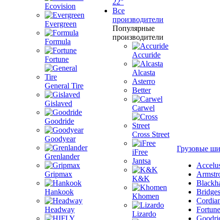
22"
Ecovision
Все
производители
Evergreen
Популярные
производители
Formula
Accuride
Fortune
Alcasta
Asterro
General Tire
Better
Gislaved
Carwel
Goodride
Cross Street
Goodyear
Грузовые ш
iFree
Grenlander
Jantsa
Accelu
Gripmax
Armstr
K&K
Blackh
Hankook
Bridge
Khomen
Cordia
Headway
Fortun
Lizardo
Goodri