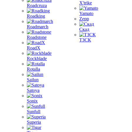
X'trike
Roadcruza
Yamato
Roadking
Zepp
Roadmarch
Скад
Roadstone
ТЗСК
RoadX
Rockblade
Rotalla
Sailun
Satoya
Sonix
Sunfull
Superia