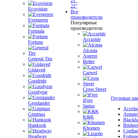
21"
22"
Ecovision
Все
производители
Evergreen
Популярные
производители
Formula
Accuride
Fortune
Alcasta
Asterro
General Tire
Better
Gislaved
Carwel
Goodride
Cross Street
Goodyear
Грузовые ш
iFree
Grenlander
Jantsa
Accelu
Gripmax
Armstr
K&K
Blackh
Hankook
Bridge
Khomen
Cordia
Headway
Fortun