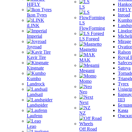
HIFLY
Hanko
LS
HIFLY
Ikon Tyres
Inroad
Kumho
LS
iLINK
Landsp
FlowForming
Linglo
Imperial
Michel
LS Forged
Mirage
Joyroad
Ovatio
Magnetto
Ralson
Kavir Tire
Royal 
MAK
Safeces
Kingnate
Satoya
Megami
Tornad
Kumho
Triangl
Momo
Landrock
Tyrex
Unigri
Neo
Landsail
Барнау
ШЗ
Next
Landspider
Белши
Кама
NZ
Laufenn
Омски
Leao
Off Road