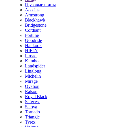
Грузовые шины
Accelus
Armstrong
Blackhawk
Bridgestone
Cordiant
Fortune
Goodride
Hankook
HIFLY
Inroad
Kumho
Landspider
Linglong
Michelin
Mirage
Ovation
Ralson
Royal Black
Safecess
Satoya
Tornado
Triangle
Tyrex