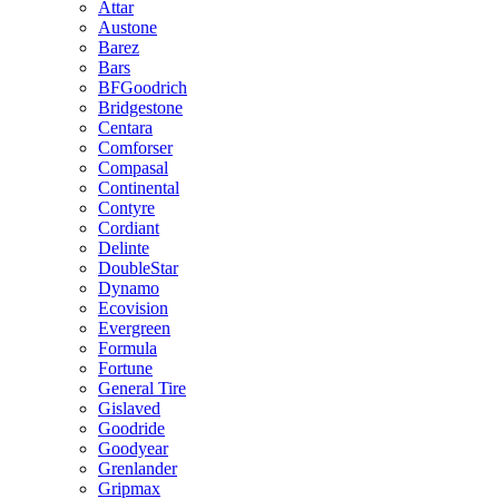
Attar
Austone
Barez
Bars
BFGoodrich
Bridgestone
Centara
Comforser
Compasal
Continental
Contyre
Cordiant
Delinte
DoubleStar
Dynamo
Ecovision
Evergreen
Formula
Fortune
General Tire
Gislaved
Goodride
Goodyear
Grenlander
Gripmax