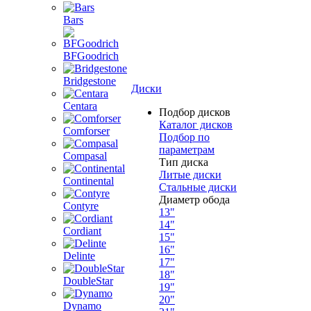
Bars
BFGoodrich
Bridgestone
Диски
Centara
Подбор дисков
Каталог дисков
Comforser
Подбор по
параметрам
Compasal
Тип диска
Литые диски
Continental
Стальные диски
Диаметр обода
Contyre
13"
14"
Cordiant
15"
16"
Delinte
17"
18"
DoubleStar
19"
20"
Dynamo