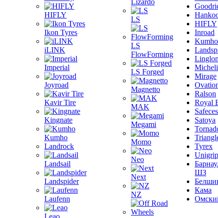
Lizardo
Goodri
HIFLY
Hanko
LS
HIFLY
Ikon Tyres
Inroad
Kumho
LS
iLINK
Landsp
FlowForming
Linglo
Imperial
Michel
LS Forged
Mirage
Joyroad
Ovatio
Magnetto
Ralson
Kavir Tire
Royal 
MAK
Safeces
Kingnate
Satoya
Megami
Tornad
Kumho
Triangl
Momo
Landrock
Tyrex
Unigri
Neo
Landsail
Барнау
ШЗ
Next
Landspider
Белши
Кама
NZ
Laufenn
Омски
Leao