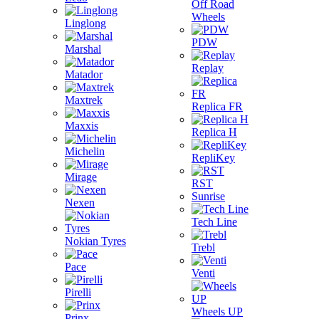
Off Road
Wheels
Linglong
PDW
Marshal
Replay
Matador
Maxtrek
Replica FR
Maxxis
Replica H
Michelin
RepliKey
Mirage
RST
Sunrise
Nexen
Tech Line
Nokian Tyres
Trebl
Pace
Venti
Pirelli
Wheels UP
Prinx