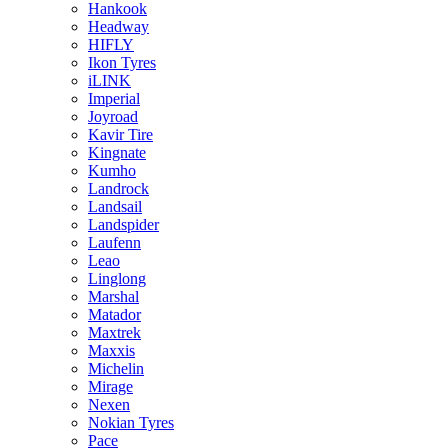
Hankook
Headway
HIFLY
Ikon Tyres
iLINK
Imperial
Joyroad
Kavir Tire
Kingnate
Kumho
Landrock
Landsail
Landspider
Laufenn
Leao
Linglong
Marshal
Matador
Maxtrek
Maxxis
Michelin
Mirage
Nexen
Nokian Tyres
Pace