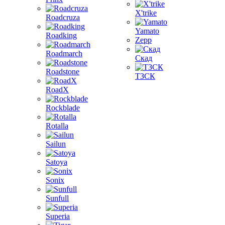
X'trike
Roadcruza
Yamato
Roadking
Zepp
Roadmarch
Скад
Roadstone
ТЗСК
RoadX
Rockblade
Rotalla
Sailun
Satoya
Sonix
Sunfull
Superia