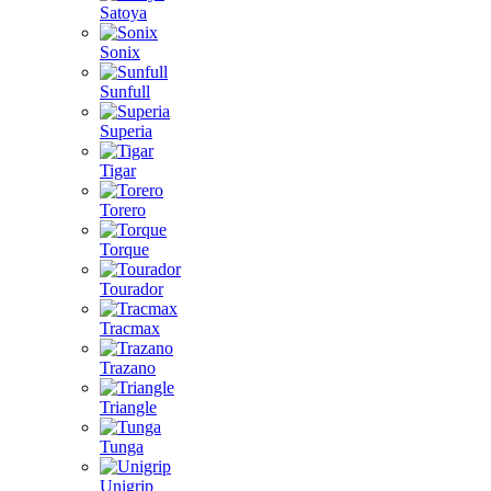
Satoya
Sonix
Sunfull
Superia
Tigar
Torero
Torque
Tourador
Tracmax
Trazano
Triangle
Tunga
Unigrip