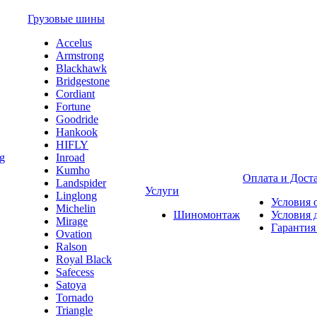
Грузовые шины
Accelus
Armstrong
Blackhawk
Bridgestone
Cordiant
Fortune
Goodride
Hankook
HIFLY
Inroad
Kumho
Оплата и Дост
Landspider
Услуги
Linglong
Условия 
Michelin
Шиномонтаж
Условия 
Mirage
Гарантия
Ovation
Ralson
Royal Black
Safecess
Satoya
Tornado
Triangle