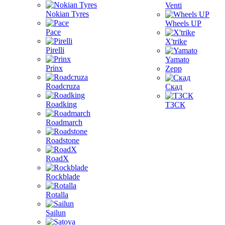
Venti
Nokian Tyres
Wheels UP
Pace
X'trike
Pirelli
Yamato
Prinx
Zepp
Roadcruza
Скад
Roadking
ТЗСК
Roadmarch
Roadstone
RoadX
Rockblade
Rotalla
Sailun