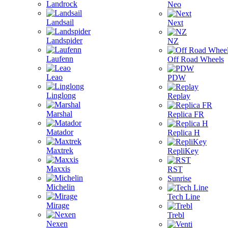
Landrock
Neo
Landsail
Next
Landspider
NZ
Laufenn
Off Road Wheels
Leao
PDW
Linglong
Replay
Marshal
Replica FR
Matador
Replica H
Maxtrek
RepliKey
Maxxis
RST
Sunrise
Michelin
Tech Line
Mirage
Trebl
Nexen