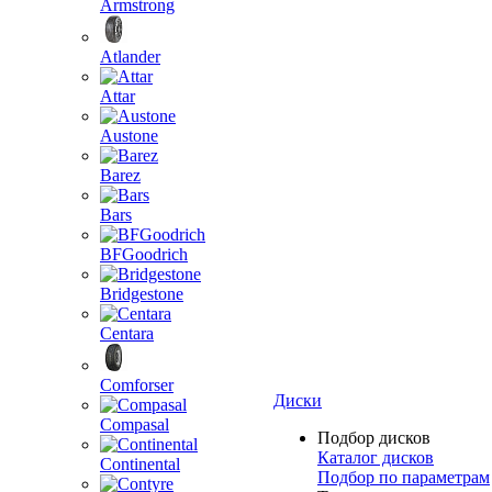
Armstrong
Atlander
Attar
Austone
Barez
Bars
BFGoodrich
Bridgestone
Centara
Comforser
Диски
Compasal
Подбор дисков
Каталог дисков
Continental
Подбор по параметрам