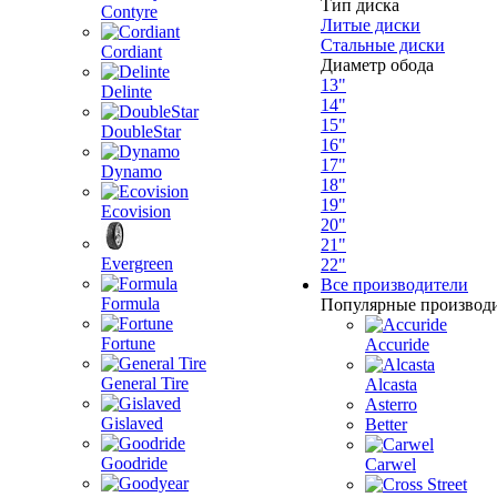
Тип диска
Contyre
Литые диски
Стальные диски
Cordiant
Диаметр обода
13"
Delinte
14"
15"
DoubleStar
16"
17"
Dynamo
18"
19"
Ecovision
20"
21"
Evergreen
22"
Все производители
Formula
Популярные производ
Fortune
Accuride
General Tire
Alcasta
Asterro
Gislaved
Better
Goodride
Carwel