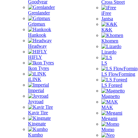
Goodyear
Cross Street
Grenlander
iFree
Jantsa
Gripmax
K&K
Hankook
Khomen
Headway
Lizardo
HIFLY
LS
Ikon Tyres
LS FlowForming
iLINK
LS Forged
Imperial
Magnetto
Joyroad
MAK
Kavir Tire
Megami
Kingnate
Momo
Kumho