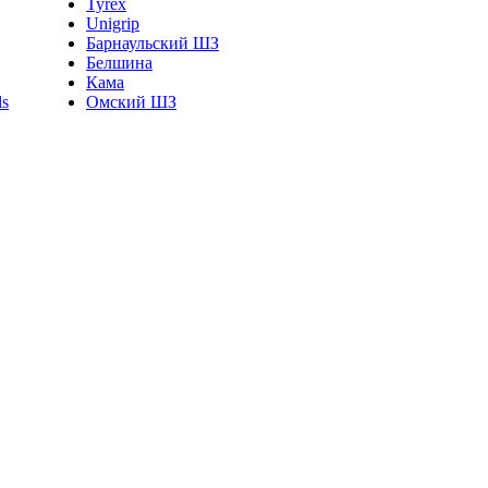
Tyrex
Unigrip
Барнаульский ШЗ
Белшина
Кама
Омский ШЗ