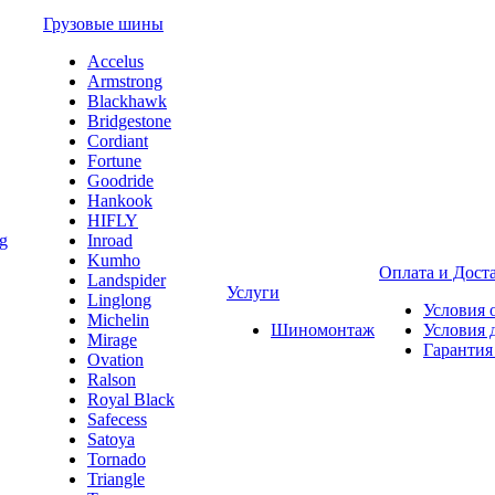
Грузовые шины
Accelus
Armstrong
Blackhawk
Bridgestone
Cordiant
Fortune
Goodride
Hankook
HIFLY
Inroad
Kumho
Оплата и Дост
Landspider
Услуги
Linglong
Условия 
Michelin
Шиномонтаж
Условия 
Mirage
Гарантия
Ovation
Ralson
Royal Black
Safecess
Satoya
Tornado
Triangle