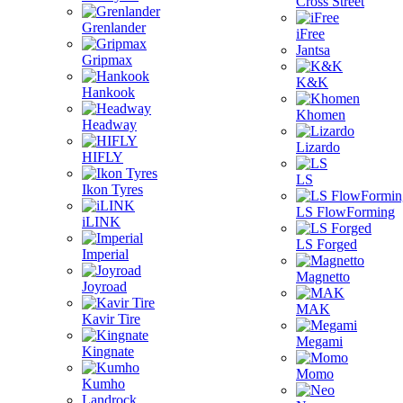
Cross Street
Grenlander
iFree
Jantsa
Gripmax
K&K
Hankook
Khomen
Headway
Lizardo
HIFLY
LS
Ikon Tyres
LS FlowForming
iLINK
LS Forged
Imperial
Magnetto
Joyroad
MAK
Kavir Tire
Megami
Kingnate
Momo
Kumho
Landrock