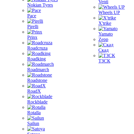
Venti
Nokian Tyres
Wheels UP
Pace
X'trike
Pirelli
Yamato
Prinx
Zepp
Roadcruza
Скад
Roadking
ТЗСК
Roadmarch
Roadstone
RoadX
Rockblade
Rotalla
Sailun