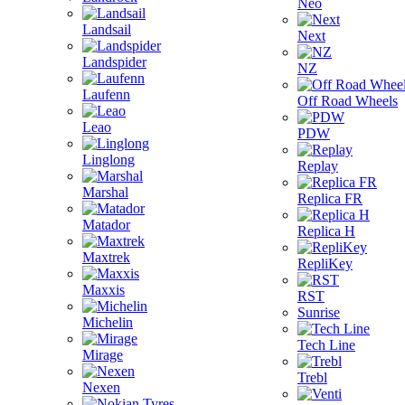
Neo
Landsail
Next
Landspider
NZ
Laufenn
Off Road Wheels
Leao
PDW
Linglong
Replay
Marshal
Replica FR
Matador
Replica H
Maxtrek
RepliKey
Maxxis
RST
Sunrise
Michelin
Tech Line
Mirage
Trebl
Nexen