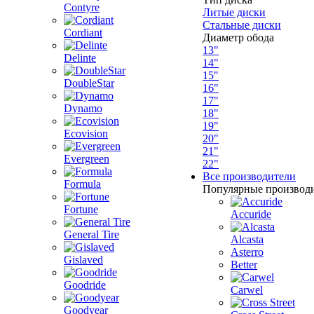
Contyre
Литые диски
Стальные диски
Cordiant
Диаметр обода
13"
Delinte
14"
15"
DoubleStar
16"
17"
Dynamo
18"
19"
Ecovision
20"
21"
Evergreen
22"
Все производители
Formula
Популярные производ
Fortune
Accuride
General Tire
Alcasta
Asterro
Gislaved
Better
Goodride
Carwel
Goodyear