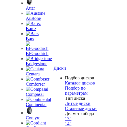
Attar
Austone
Barez
Bars
BFGoodrich
Bridgestone
Диски
Centara
Подбор дисков
Каталог дисков
Comforser
Подбор по
параметрам
Compasal
Тип диска
Литые диски
Continental
Стальные диски
Диаметр обода
Contyre
13"
14"