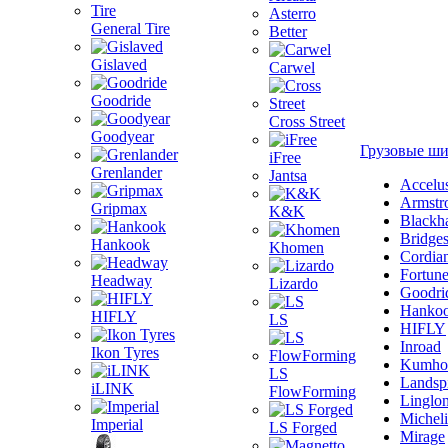
Asterro
General Tire
Better
Gislaved
Carwel
Goodride
Cross Street
Goodyear
Грузовые ш
iFree
Grenlander
Jantsa
Accelu
Armstr
Gripmax
K&K
Blackh
Bridge
Hankook
Khomen
Cordia
Fortun
Headway
Lizardo
Goodri
Hanko
HIFLY
LS
HIFLY
Inroad
Ikon Tyres
Kumho
LS
Landsp
iLINK
FlowForming
Linglo
Michel
Imperial
LS Forged
Mirage