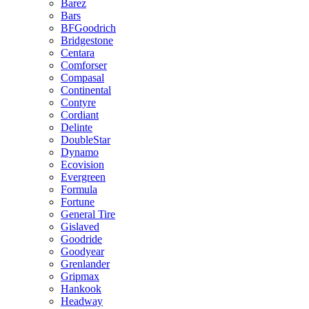
Barez
Bars
BFGoodrich
Bridgestone
Centara
Comforser
Compasal
Continental
Contyre
Cordiant
Delinte
DoubleStar
Dynamo
Ecovision
Evergreen
Formula
Fortune
General Tire
Gislaved
Goodride
Goodyear
Grenlander
Gripmax
Hankook
Headway