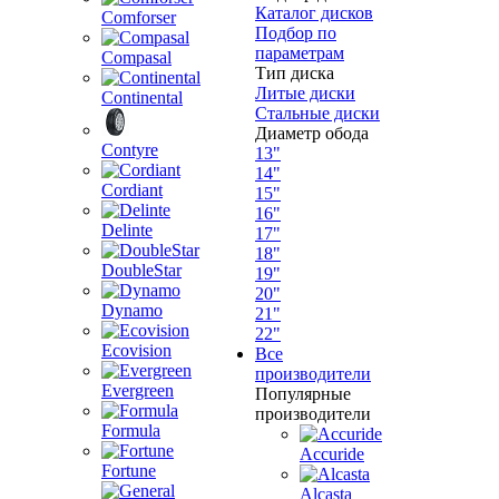
Каталог дисков
Comforser
Подбор по
параметрам
Compasal
Тип диска
Литые диски
Continental
Стальные диски
Диаметр обода
Contyre
13"
14"
Cordiant
15"
16"
Delinte
17"
18"
DoubleStar
19"
20"
Dynamo
21"
22"
Ecovision
Все
производители
Evergreen
Популярные
производители
Formula
Accuride
Fortune
Alcasta