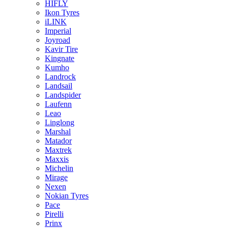
HIFLY
Ikon Tyres
iLINK
Imperial
Joyroad
Kavir Tire
Kingnate
Kumho
Landrock
Landsail
Landspider
Laufenn
Leao
Linglong
Marshal
Matador
Maxtrek
Maxxis
Michelin
Mirage
Nexen
Nokian Tyres
Pace
Pirelli
Prinx