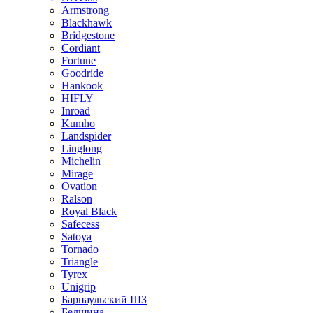
Armstrong
Blackhawk
Bridgestone
Cordiant
Fortune
Goodride
Hankook
HIFLY
Inroad
Kumho
Landspider
Linglong
Michelin
Mirage
Ovation
Ralson
Royal Black
Safecess
Satoya
Tornado
Triangle
Tyrex
Unigrip
Барнаульский ШЗ
Белшина