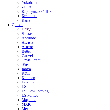
Yokohama
ZETA
Барнаульский ШЗ
Белшина
Кама
Диски
Назад
Диски
Accuride
Alcasta
Asterro
Better
Carwel
Cross Street
iFree
Jantsa
K&K
Khomen
Lizardo
LS
LS FlowForming
LS Forged
Magnetto
MAK
Megami