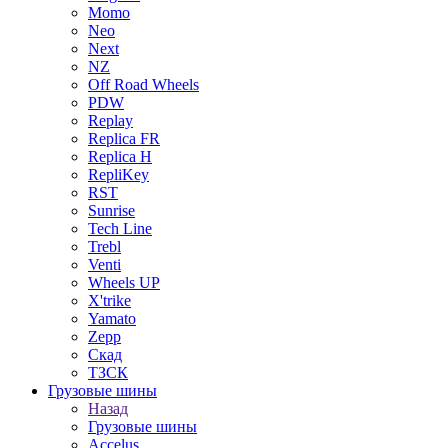
Momo
Neo
Next
NZ
Off Road Wheels
PDW
Replay
Replica FR
Replica H
RepliKey
RST
Sunrise
Tech Line
Trebl
Venti
Wheels UP
X'trike
Yamato
Zepp
Скад
ТЗСК
Грузовые шины
Назад
Грузовые шины
Accelus