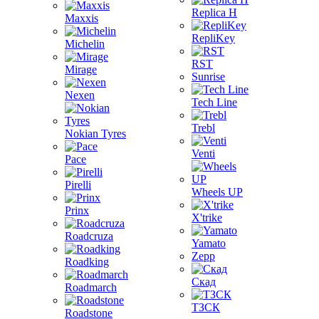
Replica H
Maxxis
RepliKey
Michelin
RST
Mirage
Sunrise
Nexen
Tech Line
Trebl
Nokian Tyres
Venti
Pace
Pirelli
Wheels UP
Prinx
X'trike
Roadcruza
Yamato
Zepp
Roadking
Скад
Roadmarch
ТЗСК
Roadstone