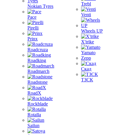
Trebl
Nokian Tyres
Venti
Pace
Pirelli
Wheels UP
Prinx
X'trike
Roadcruza
Yamato
Zepp
Roadking
Скад
Roadmarch
ТЗСК
Roadstone
RoadX
Rockblade
Rotalla
Sailun