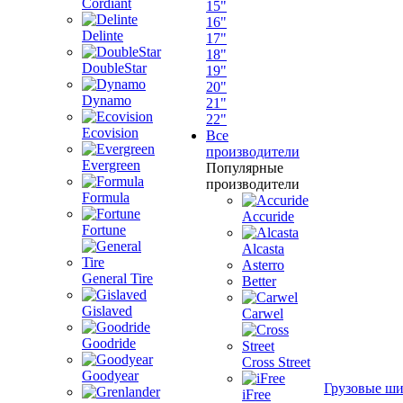
Cordiant
15"
16"
Delinte
17"
18"
DoubleStar
19"
20"
Dynamo
21"
22"
Ecovision
Все
производители
Evergreen
Популярные
производители
Formula
Accuride
Fortune
Alcasta
Asterro
General Tire
Better
Gislaved
Carwel
Goodride
Cross Street
Goodyear
Грузовые ш
iFree