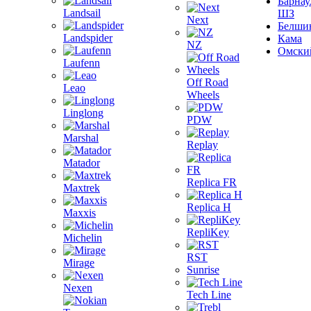
Барнау
Landsail
ШЗ
Next
Белши
Landspider
Кама
NZ
Омски
Laufenn
Off Road
Leao
Wheels
Linglong
PDW
Marshal
Replay
Matador
Replica FR
Maxtrek
Replica H
Maxxis
RepliKey
Michelin
RST
Mirage
Sunrise
Nexen
Tech Line