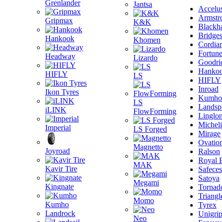
Grenlander
Jantsa
Accelu
Armstr
Gripmax
K&K
Blackh
Bridge
Hankook
Khomen
Cordia
Fortun
Headway
Lizardo
Goodri
Hanko
HIFLY
LS
HIFLY
Inroad
Ikon Tyres
Kumho
LS
Landsp
iLINK
FlowForming
Linglo
Michel
Imperial
LS Forged
Mirage
Ovatio
Magnetto
Joyroad
Ralson
Royal 
MAK
Kavir Tire
Safeces
Satoya
Megami
Kingnate
Tornad
Triangl
Momo
Kumho
Tyrex
Landrock
Unigri
Neo