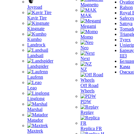
Ovatio
Magnetto
Joyroad
Ralson
Royal 
MAK
Kavir Tire
Safeces
Satoya
Megami
Kingnate
Tornad
Triangl
Momo
Kumho
Tyrex
Landrock
Unigri
Neo
Барнау
Landsail
ШЗ
Next
Белши
Landspider
Кама
NZ
Омски
Laufenn
Off Road
Leao
Wheels
Linglong
PDW
Marshal
Replay
Matador
Replica FR
Maxtrek