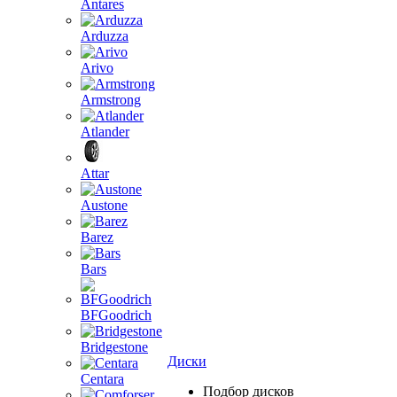
Antares
Arduzza
Arivo
Armstrong
Atlander
Attar
Austone
Barez
Bars
BFGoodrich
Bridgestone
Диски
Centara
Подбор дисков