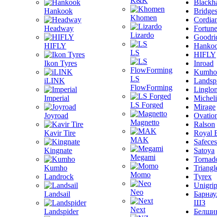
K&K
Blackh
Hankook
Bridge
Khomen
Cordia
Headway
Fortun
Lizardo
Goodri
HIFLY
Hanko
LS
HIFLY
Ikon Tyres
Inroad
Kumho
LS
iLINK
Landsp
FlowForming
Linglo
Imperial
Michel
LS Forged
Mirage
Joyroad
Ovatio
Magnetto
Ralson
Kavir Tire
Royal 
MAK
Safeces
Kingnate
Satoya
Megami
Tornad
Kumho
Triangl
Momo
Landrock
Tyrex
Unigri
Neo
Landsail
Барнау
ШЗ
Next
Landspider
Белши