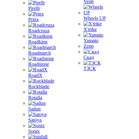
Venti
Pirelli
Wheels UP
Prinx
X'trike
Roadcruza
Yamato
Roadking
Zepp
Roadmarch
Скад
Roadstone
ТЗСК
RoadX
Rockblade
Rotalla
Sailun
Satoya
Sonix