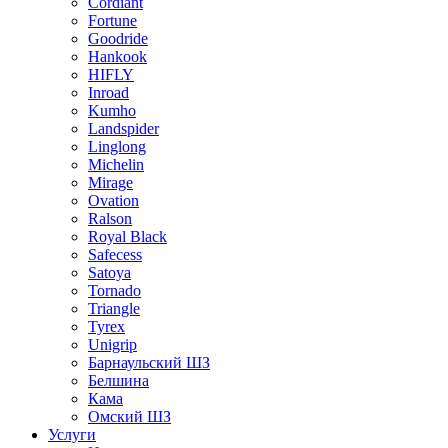
Cordiant
Fortune
Goodride
Hankook
HIFLY
Inroad
Kumho
Landspider
Linglong
Michelin
Mirage
Ovation
Ralson
Royal Black
Safecess
Satoya
Tornado
Triangle
Tyrex
Unigrip
Барнаульский ШЗ
Белшина
Кама
Омский ШЗ
Услуги