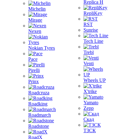
Replica H
Michelin
RepliKey
Mirage
RST
Sunrise
Nexen
Tech Line
Nokian Tyres
Trebl
Pace
Venti
Pirelli
Wheels UP
Prinx
X'trike
Roadcruza
Yamato
Roadking
Zepp
Roadmarch
Скад
Roadstone
ТЗСК
RoadX