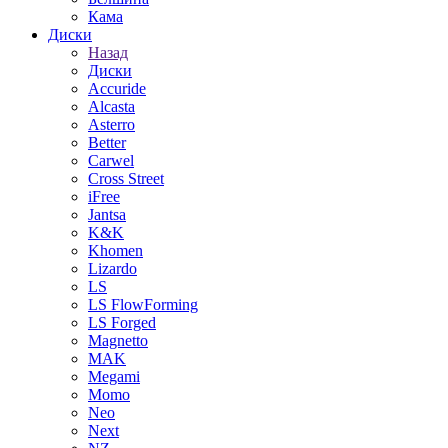
Кама
Диски
Назад
Диски
Accuride
Alcasta
Asterro
Better
Carwel
Cross Street
iFree
Jantsa
K&K
Khomen
Lizardo
LS
LS FlowForming
LS Forged
Magnetto
MAK
Megami
Momo
Neo
Next