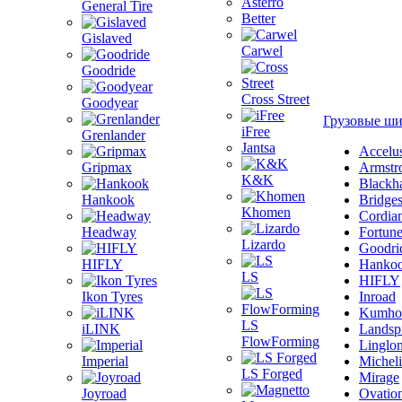
Asterro
General Tire
Better
Gislaved
Carwel
Goodride
Cross Street
Goodyear
Грузовые ш
iFree
Grenlander
Jantsa
Accelu
Gripmax
Armstr
K&K
Blackh
Hankook
Bridge
Khomen
Cordia
Headway
Fortun
Lizardo
Goodri
HIFLY
Hanko
LS
HIFLY
Ikon Tyres
Inroad
Kumho
LS
iLINK
Landsp
FlowForming
Linglo
Imperial
Michel
LS Forged
Mirage
Joyroad
Ovatio