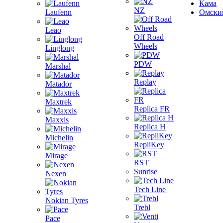
Кама
NZ
Laufenn
Омски
Leao
Off Road
Wheels
Linglong
PDW
Marshal
Replay
Matador
Maxtrek
Replica FR
Maxxis
Replica H
Michelin
RepliKey
Mirage
RST
Sunrise
Nexen
Tech Line
Nokian Tyres
Trebl
Pace