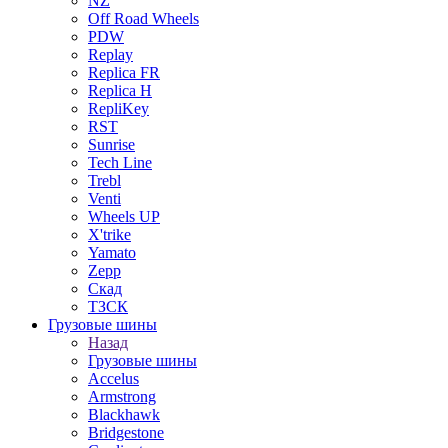
NZ
Off Road Wheels
PDW
Replay
Replica FR
Replica H
RepliKey
RST
Sunrise
Tech Line
Trebl
Venti
Wheels UP
X'trike
Yamato
Zepp
Скад
ТЗСК
Грузовые шины
Назад
Грузовые шины
Accelus
Armstrong
Blackhawk
Bridgestone