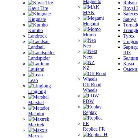
Magnetto
Ralson
Kavir Tire
Royal 
MAK
Safeces
Kingnate
Satoya
Megami
Tornad
Kumho
Triangl
Momo
Landrock
Tyrex
Unigri
Neo
Landsail
Барнау
ШЗ
Next
Landspider
Белши
Кама
NZ
Laufenn
Омски
Leao
Off Road
Wheels
Linglong
PDW
Marshal
Replay
Matador
Maxtrek
Replica FR
Maxxis