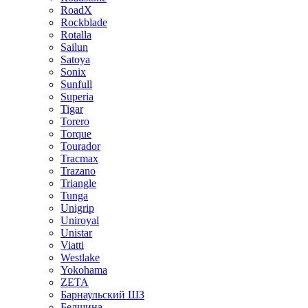
RoadX
Rockblade
Rotalla
Sailun
Satoya
Sonix
Sunfull
Superia
Tigar
Torero
Torque
Tourador
Tracmax
Trazano
Triangle
Tunga
Unigrip
Uniroyal
Unistar
Viatti
Westlake
Yokohama
ZETA
Барнаульский ШЗ
Белшина