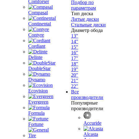
Comforser
Подбор по
параметрам
Compasal
Тип диска
Литые диски
Continental
Стальные диски
Диаметр обода
Contyre
13"
14"
Cordiant
15"
16"
Delinte
17"
18"
DoubleStar
19"
20"
Dynamo
21"
22"
Ecovision
Все
производители
Evergreen
Популярные
производители
Formula
Accuride
Fortune
Alcasta