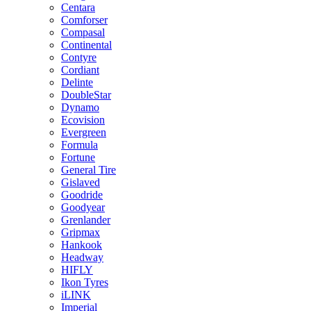
Centara
Comforser
Compasal
Continental
Contyre
Cordiant
Delinte
DoubleStar
Dynamo
Ecovision
Evergreen
Formula
Fortune
General Tire
Gislaved
Goodride
Goodyear
Grenlander
Gripmax
Hankook
Headway
HIFLY
Ikon Tyres
iLINK
Imperial