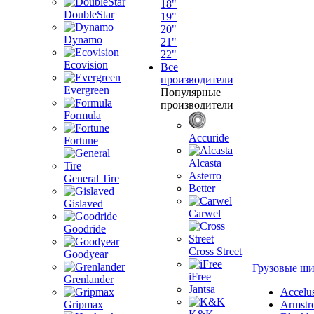
18"
DoubleStar
19"
20"
Dynamo
21"
22"
Ecovision
Все
производители
Evergreen
Популярные
производители
Formula
Accuride
Fortune
Alcasta
Asterro
General Tire
Better
Gislaved
Carwel
Goodride
Cross Street
Goodyear
Грузовые ш
iFree
Grenlander
Jantsa
Accelu
Gripmax
Armstr