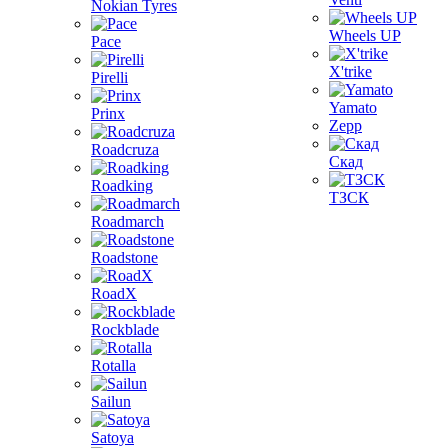
Nokian Tyres
Wheels UP
Pace
X'trike
Pirelli
Yamato
Prinx
Zepp
Roadcruza
Скад
Roadking
ТЗСК
Roadmarch
Roadstone
RoadX
Rockblade
Rotalla
Sailun
Satoya