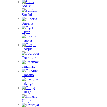
Sonix
Sunfull
Superia
Tigar
Torero
Torque
Tourador
Tracmax
Trazano
Triangle
Tunga
Unigrip