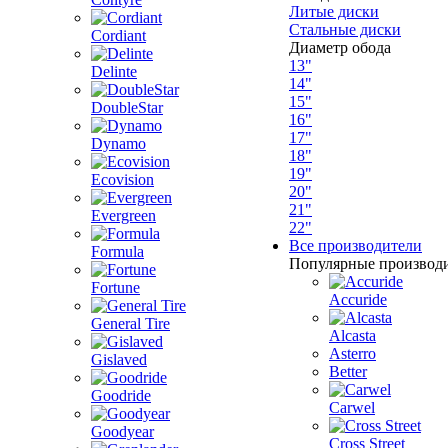
Литые диски
Стальные диски
Cordiant
Диаметр обода
13"
Delinte
14"
15"
DoubleStar
16"
17"
Dynamo
18"
19"
Ecovision
20"
21"
Evergreen
22"
Все производители
Formula
Популярные производ
Fortune
Accuride
General Tire
Alcasta
Asterro
Gislaved
Better
Goodride
Carwel
Goodyear
Cross Street