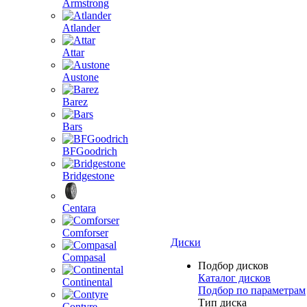
Armstrong
Atlander
Attar
Austone
Barez
Bars
BFGoodrich
Bridgestone
Centara
Comforser
Диски
Compasal
Подбор дисков
Каталог дисков
Continental
Подбор по параметрам
Тип диска
Contyre