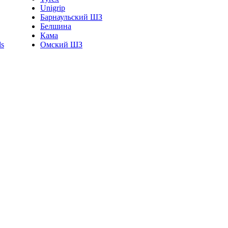
Unigrip
Барнаульский ШЗ
Белшина
Кама
Омский ШЗ