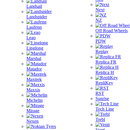
Landsail
Next
Landspider
NZ
Laufenn
Off Road Wheels
Leao
PDW
Linglong
Replay
Marshal
Replica FR
Matador
Replica H
Maxtrek
RepliKey
Maxxis
RST
Sunrise
Michelin
Tech Line
Mirage
Trebl
Nexen
Venti