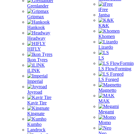
Grenlander
iFree
Jantsa
Gripmax
K&K
Hankook
Khomen
Headway
Lizardo
HIFLY
LS
Ikon Tyres
LS FlowForming
iLINK
LS Forged
Imperial
Magnetto
Joyroad
MAK
Kavir Tire
Megami
Kingnate
Momo
Kumho
Landrock
Neo