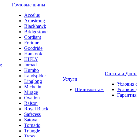
Грузовые шины
Accelus
Armstrong
Blackhawk
Bridgestone
Cordiant
Fortune
Goodride
Hankook
HIFLY
Inroad
Kumho
Оплата и Дост
Landspider
Услуги
Linglong
Условия 
Michelin
Шиномонтаж
Условия 
Mirage
Гарантия
Ovation
Ralson
Royal Black
Safecess
Satoya
Tornado
Triangle
Tyrex