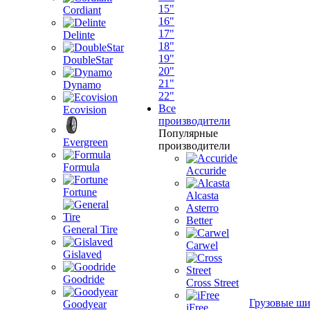
15"
Cordiant
16"
17"
Delinte
18"
19"
DoubleStar
20"
21"
Dynamo
22"
Все
Ecovision
производители
Популярные
Evergreen
производители
Formula
Accuride
Fortune
Alcasta
Asterro
Better
General Tire
Carwel
Gislaved
Goodride
Cross Street
Грузовые ш
Goodyear
iFree