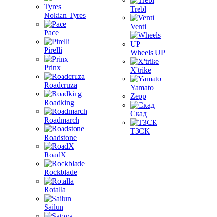
Trebl
Nokian Tyres
Venti
Pace
Pirelli
Wheels UP
Prinx
X'trike
Roadcruza
Yamato
Zepp
Roadking
Скад
Roadmarch
ТЗСК
Roadstone
RoadX
Rockblade
Rotalla
Sailun