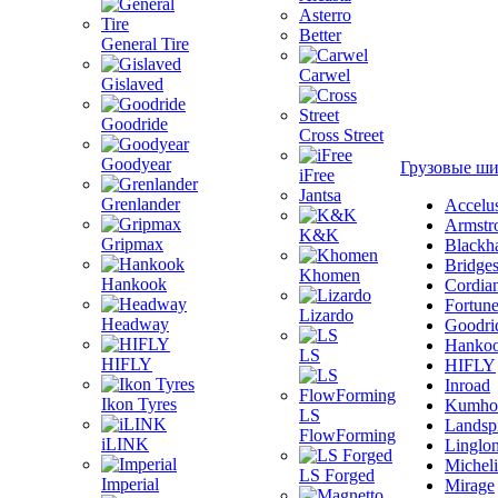
Asterro
Better
General Tire
Carwel
Gislaved
Goodride
Cross Street
Goodyear
Грузовые ш
iFree
Jantsa
Grenlander
Accelu
Armstr
K&K
Gripmax
Blackh
Bridge
Khomen
Hankook
Cordia
Fortun
Lizardo
Headway
Goodri
Hanko
LS
HIFLY
HIFLY
Inroad
Ikon Tyres
Kumho
LS
Landsp
FlowForming
iLINK
Linglo
Michel
LS Forged
Imperial
Mirage