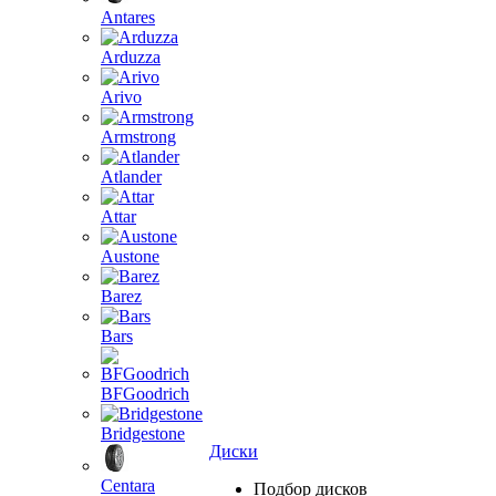
Antares
Arduzza
Arivo
Armstrong
Atlander
Attar
Austone
Barez
Bars
BFGoodrich
Bridgestone
Диски
Centara
Подбор дисков