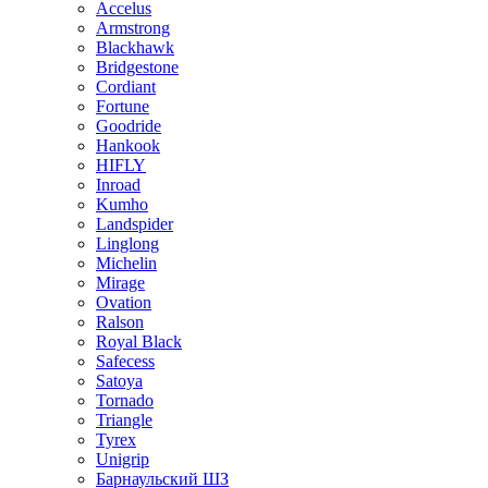
Accelus
Armstrong
Blackhawk
Bridgestone
Cordiant
Fortune
Goodride
Hankook
HIFLY
Inroad
Kumho
Landspider
Linglong
Michelin
Mirage
Ovation
Ralson
Royal Black
Safecess
Satoya
Tornado
Triangle
Tyrex
Unigrip
Барнаульский ШЗ