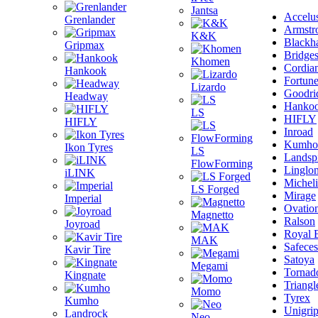
Jantsa
Accelu
Grenlander
Armstr
K&K
Blackh
Gripmax
Bridge
Khomen
Cordia
Hankook
Fortun
Lizardo
Goodri
Headway
Hanko
LS
HIFLY
HIFLY
Inroad
Kumho
Ikon Tyres
LS
Landsp
FlowForming
Linglo
iLINK
Michel
LS Forged
Mirage
Imperial
Ovatio
Magnetto
Ralson
Joyroad
Royal 
MAK
Safeces
Kavir Tire
Satoya
Megami
Tornad
Kingnate
Triangl
Momo
Tyrex
Kumho
Unigri
Landrock
Neo