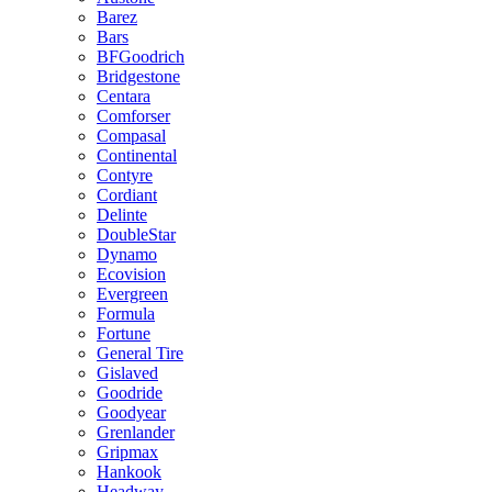
Barez
Bars
BFGoodrich
Bridgestone
Centara
Comforser
Compasal
Continental
Contyre
Cordiant
Delinte
DoubleStar
Dynamo
Ecovision
Evergreen
Formula
Fortune
General Tire
Gislaved
Goodride
Goodyear
Grenlander
Gripmax
Hankook
Headway