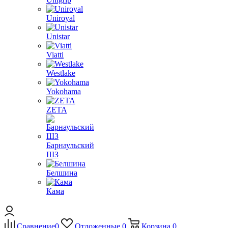
Uniroyal
Unistar
Viatti
Westlake
Yokohama
ZETA
Барнаульский
ШЗ
Белшина
Кама
Сравнение
0
Отложенные
0
Корзина
0