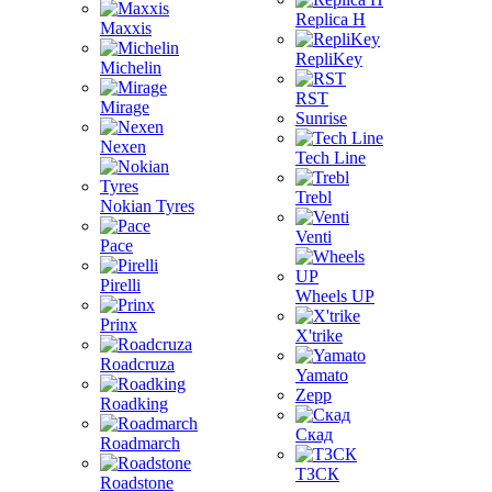
Replica H
Maxxis
RepliKey
Michelin
RST
Mirage
Sunrise
Nexen
Tech Line
Trebl
Nokian Tyres
Venti
Pace
Pirelli
Wheels UP
Prinx
X'trike
Roadcruza
Yamato
Zepp
Roadking
Скад
Roadmarch
ТЗСК
Roadstone