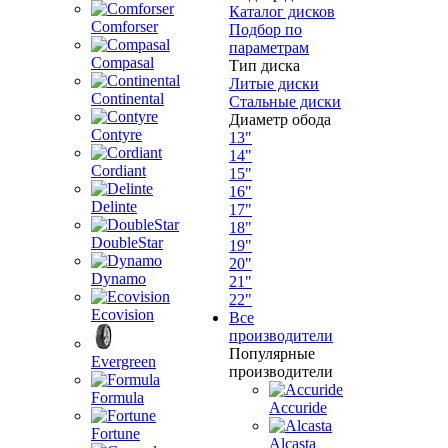
Каталог дисков
Comforser
Подбор по
параметрам
Compasal
Тип диска
Литые диски
Continental
Стальные диски
Диаметр обода
Contyre
13"
14"
Cordiant
15"
16"
Delinte
17"
18"
DoubleStar
19"
20"
Dynamo
21"
22"
Ecovision
Все
производители
Популярные
Evergreen
производители
Formula
Accuride
Fortune
Alcasta