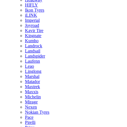
HIFLY
Ikon Tyres
iLINK
Imperial
Joyroad
Kavir Tire
Kingnate
Kumho
Landrock
Landsail
Landspider
Laufenn
Leao
Linglong
Marshal
Matador
Maxtrek
Maxxis
Michelin
Mirage
Nexen
Nokian Tyres
Pace
Pirelli