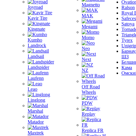
Ovatio
Magnetto
Joyroad
Ralson
Royal 
MAK
Kavir Tire
Safeces
Satoya
Megami
Kingnate
Tornad
Triangl
Momo
Kumho
Tyrex
Landrock
Unigri
Neo
Барнау
Landsail
ШЗ
Next
Белши
Landspider
Кама
NZ
Омски
Laufenn
Off Road
Leao
Wheels
Linglong
PDW
Marshal
Replay
Matador
Replica FR
Maxtrek