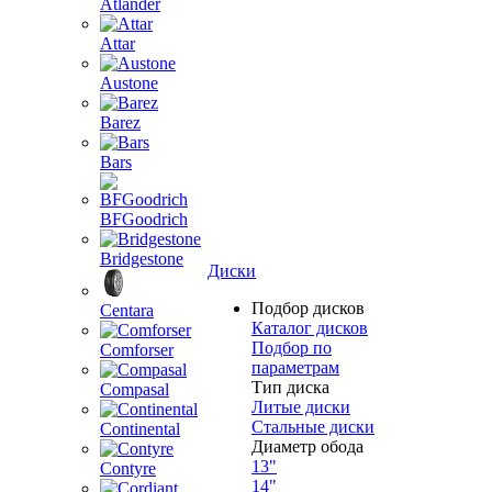
Atlander
Attar
Austone
Barez
Bars
BFGoodrich
Bridgestone
Диски
Подбор дисков
Centara
Каталог дисков
Подбор по
Comforser
параметрам
Тип диска
Compasal
Литые диски
Стальные диски
Continental
Диаметр обода
13"
Contyre
14"