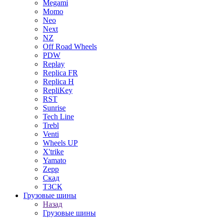
Megami
Momo
Neo
Next
NZ
Off Road Wheels
PDW
Replay
Replica FR
Replica H
RepliKey
RST
Sunrise
Tech Line
Trebl
Venti
Wheels UP
X'trike
Yamato
Zepp
Скад
ТЗСК
Грузовые шины
Назад
Грузовые шины