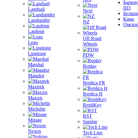
Барнау
ШЗ
Landsail
Next
Белши
Кама
Landspider
NZ
Омски
Laufenn
Off Road
Leao
Wheels
Linglong
PDW
Marshal
Replay
Matador
Replica FR
Maxtrek
Replica H
Maxxis
RepliKey
Michelin
RST
Mirage
Sunrise
Nexen
Tech Line