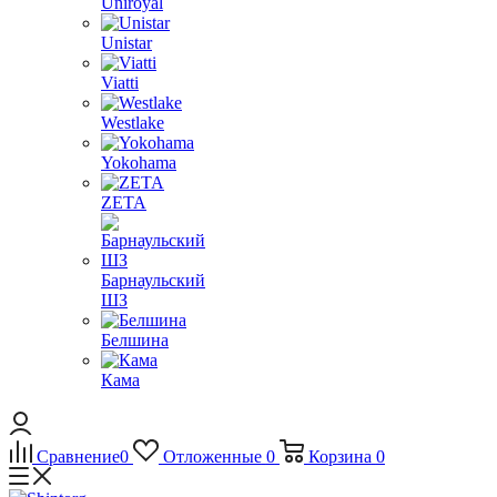
Uniroyal
Unistar
Viatti
Westlake
Yokohama
ZETA
Барнаульский
ШЗ
Белшина
Кама
Сравнение
0
Отложенные
0
Корзина
0