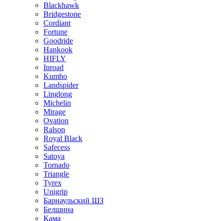
Blackhawk
Bridgestone
Cordiant
Fortune
Goodride
Hankook
HIFLY
Inroad
Kumho
Landspider
Linglong
Michelin
Mirage
Ovation
Ralson
Royal Black
Safecess
Satoya
Tornado
Triangle
Tyrex
Unigrip
Барнаульский ШЗ
Белшина
Кама