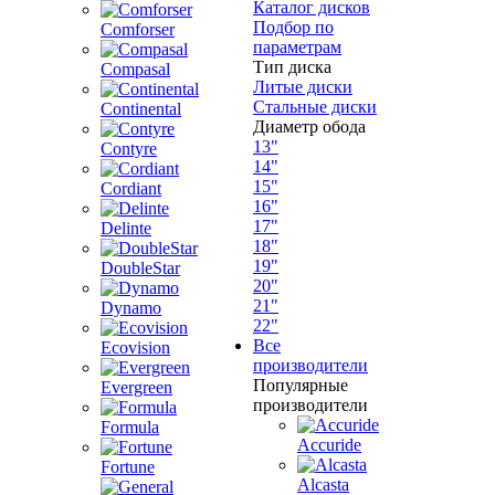
Каталог дисков
Подбор по
Comforser
параметрам
Тип диска
Compasal
Литые диски
Стальные диски
Continental
Диаметр обода
13"
Contyre
14"
15"
Cordiant
16"
17"
Delinte
18"
19"
DoubleStar
20"
21"
Dynamo
22"
Все
Ecovision
производители
Популярные
Evergreen
производители
Formula
Accuride
Fortune
Alcasta