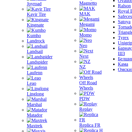
Ovatio
Magnetto
Joyroad
Ralson
Royal 
MAK
Kavir Tire
Safeces
Satoya
Megami
Kingnate
Tornad
Triangl
Momo
Kumho
Tyrex
Landrock
Unigri
Neo
Барнау
Landsail
ШЗ
Next
Белши
Landspider
Кама
NZ
Омски
Laufenn
Off Road
Leao
Wheels
Linglong
PDW
Marshal
Replay
Matador
Replica FR
Maxtrek