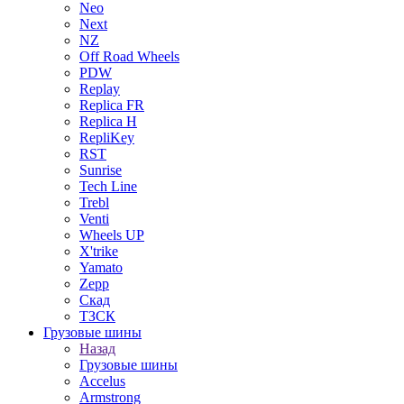
Neo
Next
NZ
Off Road Wheels
PDW
Replay
Replica FR
Replica H
RepliKey
RST
Sunrise
Tech Line
Trebl
Venti
Wheels UP
X'trike
Yamato
Zepp
Скад
ТЗСК
Грузовые шины
Назад
Грузовые шины
Accelus
Armstrong