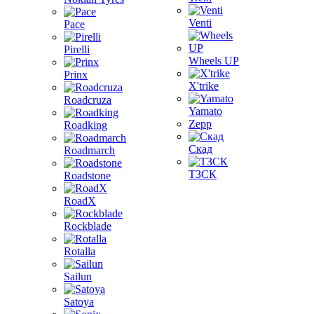
Venti
Pace
Pirelli
Wheels UP
Prinx
X'trike
Roadcruza
Yamato
Zepp
Roadking
Скад
Roadmarch
ТЗСК
Roadstone
RoadX
Rockblade
Rotalla
Sailun
Satoya