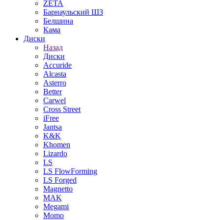
ZETA
Барнаульский ШЗ
Белшина
Кама
Диски
Назад
Диски
Accuride
Alcasta
Asterro
Better
Carwel
Cross Street
iFree
Jantsa
K&K
Khomen
Lizardo
LS
LS FlowForming
LS Forged
Magnetto
MAK
Megami
Momo