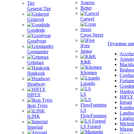
Asterro
Better
General Tire
Carwel
Gislaved
Goodride
Cross Street
Goodyear
Грузовые ш
iFree
Jantsa
Grenlander
Accelu
Armstr
K&K
Gripmax
Blackh
Bridge
Khomen
Hankook
Cordia
Fortun
Lizardo
Headway
Goodri
Hanko
LS
HIFLY
HIFLY
Inroad
Ikon Tyres
Kumho
LS
Landsp
FlowForming
iLINK
Linglo
Michel
LS Forged
Imperial
Mirage