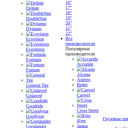
16"
17"
Delinte
18"
19"
DoubleStar
20"
21"
Dynamo
22"
Все
Ecovision
производители
Популярные
Evergreen
производители
Formula
Accuride
Fortune
Alcasta
Asterro
Better
General Tire
Carwel
Gislaved
Goodride
Cross Street
Goodyear
Грузовые ш
iFree
Jantsa
Grenlander