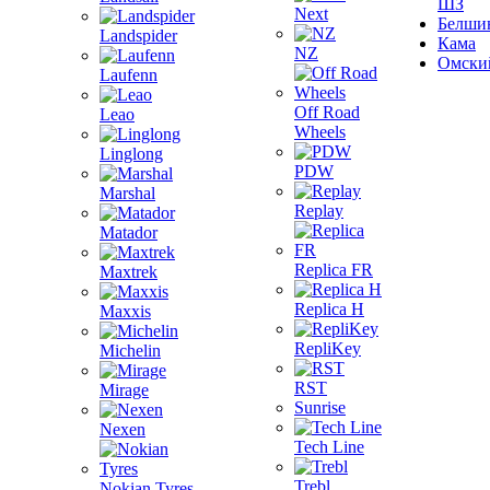
ШЗ
Next
Белши
Landspider
Кама
NZ
Омски
Laufenn
Off Road
Leao
Wheels
Linglong
PDW
Marshal
Replay
Matador
Replica FR
Maxtrek
Replica H
Maxxis
RepliKey
Michelin
RST
Mirage
Sunrise
Nexen
Tech Line
Trebl
Nokian Tyres