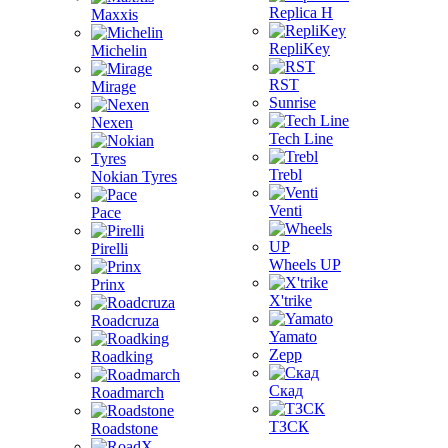
Replica H
Maxxis
RepliKey
Michelin
RST
Mirage
Sunrise
Nexen
Tech Line
Trebl
Nokian Tyres
Venti
Pace
Pirelli
Wheels UP
Prinx
X'trike
Roadcruza
Yamato
Zepp
Roadking
Скад
Roadmarch
ТЗСК
Roadstone