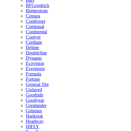
Bars
BFGoodrich
Bridgestone
Centara
Comforser
Compasal
Continental
Contyre
Cordiant
Delinte
DoubleStar
Dynamo
Ecovision
Evergreen
Formula
Fortune
General Tire
Gislaved
Goodride
Goodyear
Grenlander
Gripmax
Hankook
Headway
HIFLY