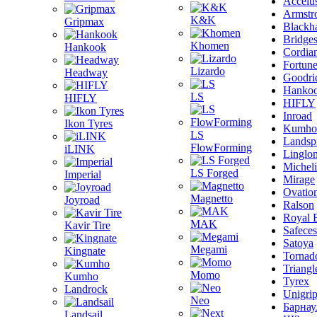
Accelu
Armstr
K&K
Gripmax
Blackh
Bridge
Khomen
Hankook
Cordia
Fortun
Lizardo
Headway
Goodri
Hanko
LS
HIFLY
HIFLY
Inroad
Ikon Tyres
Kumho
LS
Landsp
FlowForming
iLINK
Linglo
Michel
LS Forged
Imperial
Mirage
Ovatio
Magnetto
Joyroad
Ralson
Royal 
MAK
Kavir Tire
Safeces
Satoya
Megami
Kingnate
Tornad
Triangl
Momo
Kumho
Tyrex
Landrock
Unigri
Neo
Барнау
Landsail