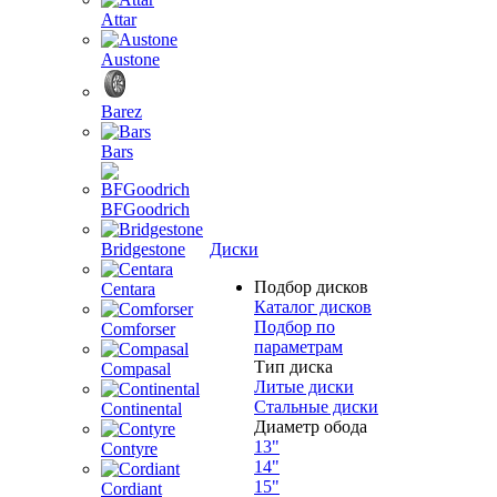
Attar
Austone
Barez
Bars
BFGoodrich
Bridgestone
Диски
Подбор дисков
Centara
Каталог дисков
Подбор по
Comforser
параметрам
Тип диска
Compasal
Литые диски
Стальные диски
Continental
Диаметр обода
13"
Contyre
14"
15"
Cordiant