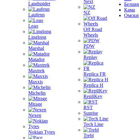
Next
Landspider
Белши
Кама
NZ
Laufenn
Омски
Leao
Off Road
Wheels
Linglong
PDW
Marshal
Replay
Matador
Maxtrek
Replica FR
Maxxis
Replica H
Michelin
RepliKey
Mirage
RST
Sunrise
Nexen
Tech Line
Nokian Tyres
Trebl