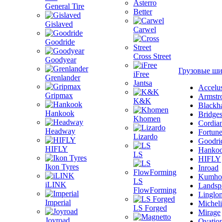
Asterro
General Tire
Better
Gislaved
Carwel
Goodride
Cross Street
Goodyear
Грузовые ш
iFree
Grenlander
Jantsa
Accelu
Gripmax
Armstr
K&K
Blackh
Hankook
Bridge
Khomen
Cordia
Headway
Fortun
Lizardo
Goodri
HIFLY
Hanko
LS
HIFLY
Ikon Tyres
Inroad
Kumho
LS
iLINK
Landsp
FlowForming
Linglo
Imperial
Michel
LS Forged
Mirage
Joyroad
Ovatio