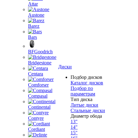
Attar
Austone
Barez
Bars
BFGoodrich
Bridgestone
Диски
Centara
Подбор дисков
Каталог дисков
Comforser
Подбор по
параметрам
Compasal
Тип диска
Литые диски
Continental
Стальные диски
Диаметр обода
Contyre
13"
14"
Cordiant
15"