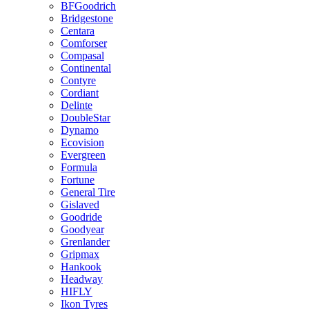
BFGoodrich
Bridgestone
Centara
Comforser
Compasal
Continental
Contyre
Cordiant
Delinte
DoubleStar
Dynamo
Ecovision
Evergreen
Formula
Fortune
General Tire
Gislaved
Goodride
Goodyear
Grenlander
Gripmax
Hankook
Headway
HIFLY
Ikon Tyres