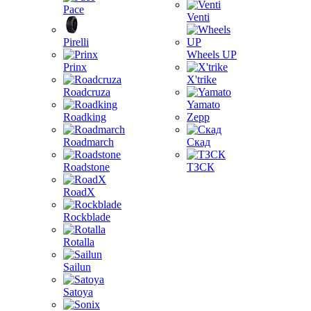
Pace
Venti
Pirelli
Wheels UP
Prinx
X'trike
Roadcruza
Yamato
Roadking
Zepp
Roadmarch
Скад
Roadstone
ТЗСК
RoadX
Rockblade
Rotalla
Sailun
Satoya