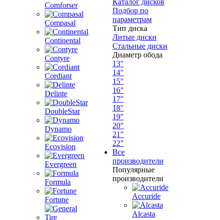
Каталог дисков
Comforser
Подбор по
параметрам
Compasal
Тип диска
Литые диски
Continental
Стальные диски
Диаметр обода
Contyre
13"
14"
Cordiant
15"
16"
Delinte
17"
18"
DoubleStar
19"
20"
Dynamo
21"
22"
Ecovision
Все
производители
Evergreen
Популярные
производители
Formula
Accuride
Fortune
Alcasta