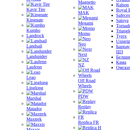
Magnetto
Ralson
Kavir Tire
Royal 
MAK
Safeces
Kingnate
Satoya
Megami
Tornad
Kumho
Triangl
Momo
Landrock
Tyrex
Unigri
Neo
Landsail
Барнау
ШЗ
Next
Landspider
Белши
Кама
NZ
Laufenn
Омски
Leao
Off Road
Wheels
Linglong
PDW
Marshal
Replay
Matador
Maxtrek
Replica FR
Maxxis