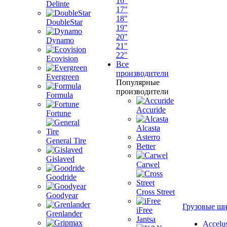
16"
Delinte
17"
18"
DoubleStar
19"
20"
Dynamo
21"
22"
Ecovision
Все
производители
Evergreen
Популярные
производители
Formula
Accuride
Fortune
Alcasta
Asterro
General Tire
Better
Gislaved
Carwel
Goodride
Cross Street
Goodyear
Грузовые ш
iFree
Grenlander
Jantsa
Accelu