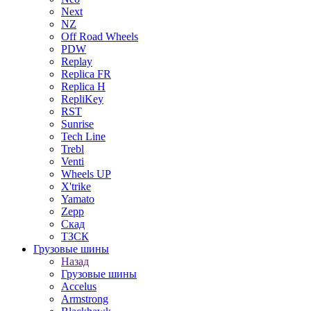
Next
NZ
Off Road Wheels
PDW
Replay
Replica FR
Replica H
RepliKey
RST
Sunrise
Tech Line
Trebl
Venti
Wheels UP
X'trike
Yamato
Zepp
Скад
ТЗСК
Грузовые шины
Назад
Грузовые шины
Accelus
Armstrong