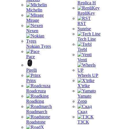
Replica H
Michelin
RepliKey
Mirage
RST
Sunrise
Nexen
Tech Line
Nokian Tyres
Trebl
Pace
Venti
Pirelli
Wheels UP
Prinx
X'trike
Roadcruza
Yamato
Roadking
Zepp
Roadmarch
Скад
Roadstone
ТЗСК