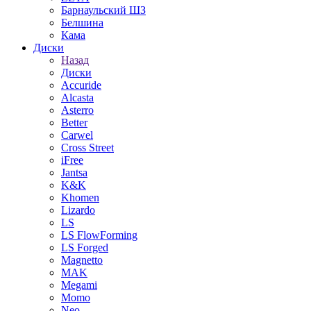
Барнаульский ШЗ
Белшина
Кама
Диски
Назад
Диски
Accuride
Alcasta
Asterro
Better
Carwel
Cross Street
iFree
Jantsa
K&K
Khomen
Lizardo
LS
LS FlowForming
LS Forged
Magnetto
MAK
Megami
Momo
Neo