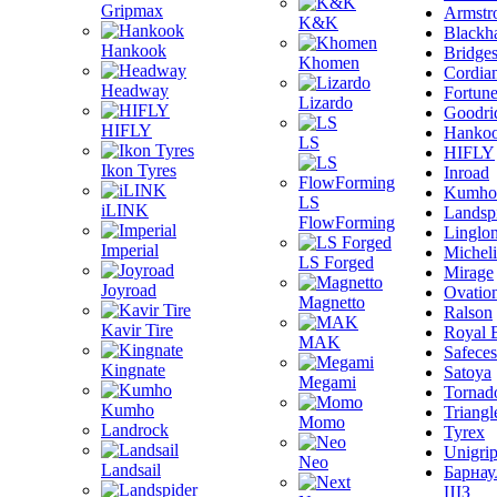
Gripmax
Armstr
K&K
Blackh
Hankook
Bridge
Khomen
Cordia
Headway
Fortun
Lizardo
Goodri
HIFLY
Hanko
LS
HIFLY
Ikon Tyres
Inroad
Kumho
LS
iLINK
Landsp
FlowForming
Linglo
Imperial
Michel
LS Forged
Mirage
Joyroad
Ovatio
Magnetto
Ralson
Kavir Tire
Royal 
MAK
Safeces
Kingnate
Satoya
Megami
Tornad
Kumho
Triangl
Momo
Landrock
Tyrex
Unigri
Neo
Landsail
Барнау
ШЗ