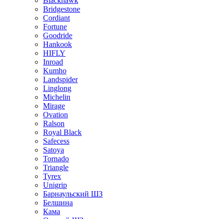
Blackhawk
Bridgestone
Cordiant
Fortune
Goodride
Hankook
HIFLY
Inroad
Kumho
Landspider
Linglong
Michelin
Mirage
Ovation
Ralson
Royal Black
Safecess
Satoya
Tornado
Triangle
Tyrex
Unigrip
Барнаульский ШЗ
Белшина
Кама