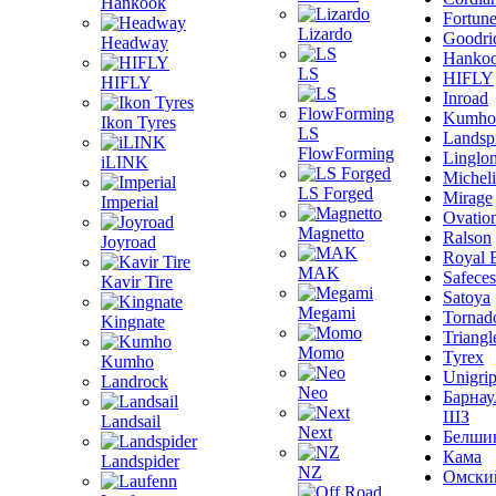
Hankook
Fortun
Lizardo
Goodri
Headway
Hanko
LS
HIFLY
HIFLY
Inroad
Kumho
Ikon Tyres
LS
Landsp
FlowForming
Linglo
iLINK
Michel
LS Forged
Mirage
Imperial
Ovatio
Magnetto
Ralson
Joyroad
Royal 
MAK
Safeces
Kavir Tire
Satoya
Megami
Tornad
Kingnate
Triangl
Momo
Tyrex
Kumho
Unigri
Landrock
Neo
Барнау
ШЗ
Landsail
Next
Белши
Кама
Landspider
NZ
Омски