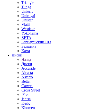
Triangle
Tunga
Unigrip
Uniroyal
Unistar
Viatti
Westlake
Yokohama
ZETA
Барнаульский ШЗ
Белшина
Кама
Диски
Назад
Диски
Accuride
Alcasta
Asterro
Better
Carwel
Cross Street
iFree
Jantsa
K&K
Khomen