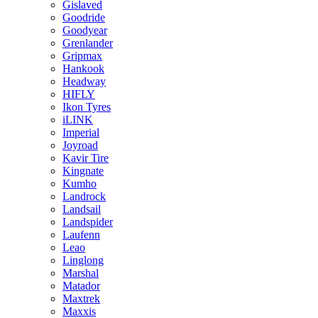
Gislaved
Goodride
Goodyear
Grenlander
Gripmax
Hankook
Headway
HIFLY
Ikon Tyres
iLINK
Imperial
Joyroad
Kavir Tire
Kingnate
Kumho
Landrock
Landsail
Landspider
Laufenn
Leao
Linglong
Marshal
Matador
Maxtrek
Maxxis