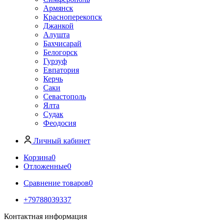
Армянск
Красноперекопск
Джанкой
Алушта
Бахчисарай
Белогорск
Гурзуф
Евпатория
Керчь
Саки
Севастополь
Ялта
Судак
Феодосия
Личный кабинет
Корзина
0
Отложенные
0
Сравнение товаров
0
+79788039337
Контактная информация