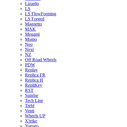
Lizardo
LS
LS FlowForming
LS Forged
Magnetto
MAK
Megami
Momo
Neo
Next
NZ
Off Road Wheels
PDW
Replay
Replica FR
Replica H
RepliKey
RST
Sunrise
Tech Line
Trebl
Venti
Wheels UP
X'trike
Yamato