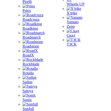
Pirelli
Wheels UP
Prinx
X'trike
Roadcruza
Yamato
Zepp
Roadking
Скад
Roadmarch
ТЗСК
Roadstone
RoadX
Rockblade
Rotalla
Sailun
Satoya
Sonix
Sunfull