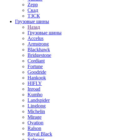
Zepp
Скад
ТЗСК
Грузовые шины
Назад
Грузовые шины
Accelus
Armstrong
Blackhawk
Bridgestone
Cordiant
Fortune
Goodride
Hankook
HIFLY
Inroad
Kumho
Landspider
Linglong
Michelin
Mirage
Ovation
Ralson
Royal Black
Safecess