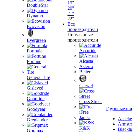
19"
DoubleStar
20"
21"
Dynamo
22"
Все
Ecovision
производители
Популярные
производители
Evergreen
Accuride
Formula
Alcasta
Fortune
Asterro
Better
General Tire
Carwel
Gislaved
Goodride
Cross Street
Грузовые ш
Goodyear
iFree
Jantsa
Accelu
Grenlander
Armstr
K&K
Blackh
Gripmax