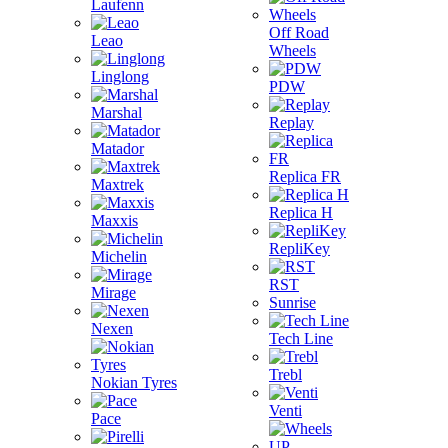
Laufenn
Off Road
Leao
Wheels
Linglong
PDW
Marshal
Replay
Matador
Replica FR
Maxtrek
Replica H
Maxxis
RepliKey
Michelin
RST
Mirage
Sunrise
Nexen
Tech Line
Trebl
Nokian Tyres
Venti
Pace