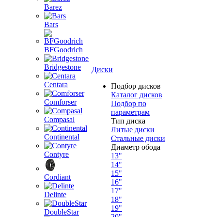
Barez
Bars
BFGoodrich
Bridgestone
Диски
Centara
Подбор дисков
Каталог дисков
Comforser
Подбор по
параметрам
Compasal
Тип диска
Литые диски
Continental
Стальные диски
Диаметр обода
Contyre
13"
14"
15"
Cordiant
16"
17"
Delinte
18"
19"
DoubleStar
20"