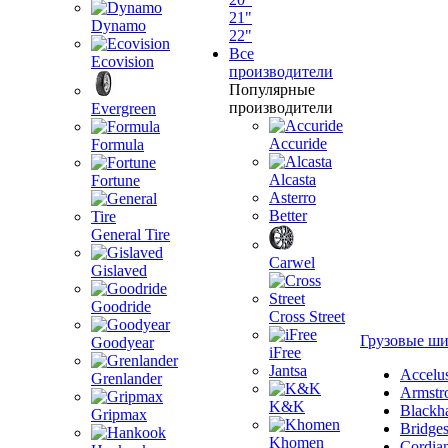
21"
Dynamo
22"
Все
Ecovision
производители
Популярные
производители
Evergreen
Accuride
Formula
Alcasta
Fortune
Asterro
Better
General Tire
Carwel
Gislaved
Goodride
Cross Street
Грузовые ш
Goodyear
iFree
Jantsa
Accelu
Grenlander
Armstr
K&K
Blackh
Gripmax
Bridge
Khomen
Cordia