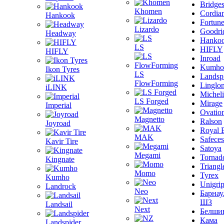
Bridge
Khomen
Cordia
Hankook
Fortun
Lizardo
Goodri
Headway
Hanko
LS
HIFLY
HIFLY
Inroad
Kumho
Ikon Tyres
LS
Landsp
FlowForming
Linglo
iLINK
Michel
LS Forged
Mirage
Imperial
Ovatio
Magnetto
Ralson
Joyroad
Royal 
MAK
Safeces
Kavir Tire
Satoya
Megami
Tornad
Kingnate
Triangl
Momo
Tyrex
Kumho
Unigri
Landrock
Neo
Барнау
ШЗ
Landsail
Next
Белши
Кама
Landspider