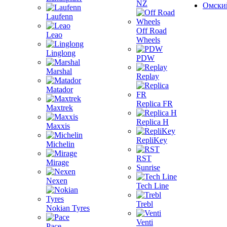
NZ
Омски
Laufenn
Off Road
Leao
Wheels
Linglong
PDW
Marshal
Replay
Matador
Replica FR
Maxtrek
Replica H
Maxxis
RepliKey
Michelin
RST
Mirage
Sunrise
Nexen
Tech Line
Trebl
Nokian Tyres
Venti
Pace