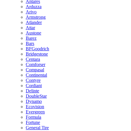
Antares
Arduzza
Arivo
Armstrong
Atlander
Attar
Austone
Barez
Bars
BFGoodrich
Bridgestone
Centara
Comforser
Compasal
Continental
Contyre
Cordiant
Delinte
DoubleStar
Dynamo
Ecovision
Evergreen
Formula
Fortune
General Tire