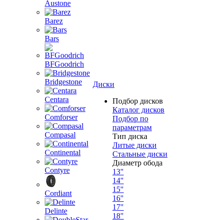
Austone
Barez
Bars
BFGoodrich
Bridgestone
Диски
Centara
Подбор дисков
Каталог дисков
Comforser
Подбор по
параметрам
Compasal
Тип диска
Литые диски
Continental
Стальные диски
Диаметр обода
Contyre
13"
14"
15"
Cordiant
16"
17"
Delinte
18"