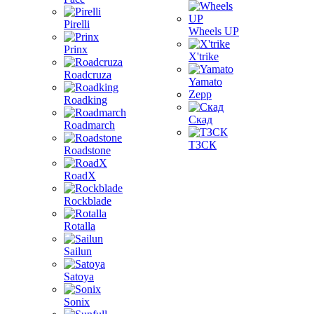
Pirelli
Wheels UP
Prinx
X'trike
Roadcruza
Yamato
Zepp
Roadking
Скад
Roadmarch
ТЗСК
Roadstone
RoadX
Rockblade
Rotalla
Sailun
Satoya
Sonix