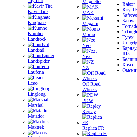
Joyroad
Magnetto
Ralson
Royal 
Kavir Tire
MAK
Safeces
Satoya
Kingnate
Megami
Tornad
Triangl
Kumho
Momo
Tyrex
Landrock
Unigri
Neo
Барнау
Landsail
ШЗ
Next
Белши
Landspider
Кама
NZ
Омски
Laufenn
Leao
Off Road
Wheels
Linglong
PDW
Marshal
Replay
Matador
Maxtrek
Replica FR