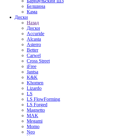
Барнаульский ШЗ
Белшина
Кама
Диски
Назад
Диски
Accuride
Alcasta
Asterro
Better
Carwel
Cross Street
iFree
Jantsa
K&K
Khomen
Lizardo
LS
LS FlowForming
LS Forged
Magnetto
MAK
Megami
Momo
Neo