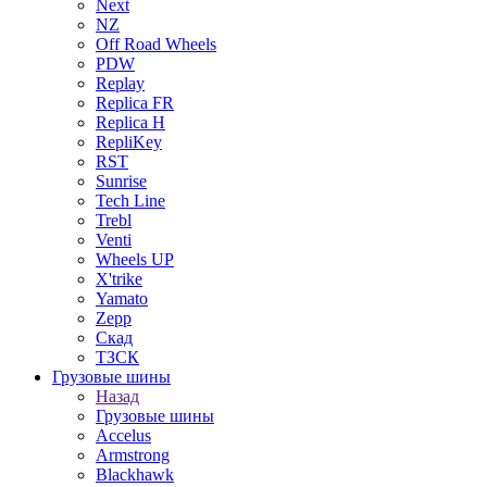
Next
NZ
Off Road Wheels
PDW
Replay
Replica FR
Replica H
RepliKey
RST
Sunrise
Tech Line
Trebl
Venti
Wheels UP
X'trike
Yamato
Zepp
Скад
ТЗСК
Грузовые шины
Назад
Грузовые шины
Accelus
Armstrong
Blackhawk