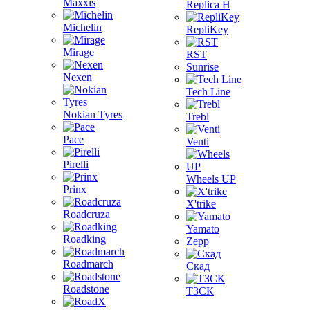
Maxxis
Replica H
Michelin
RepliKey
Mirage
RST
Sunrise
Nexen
Tech Line
Nokian Tyres
Trebl
Pace
Venti
Pirelli
Wheels UP
Prinx
X'trike
Roadcruza
Yamato
Roadking
Zepp
Roadmarch
Скад
Roadstone
ТЗСК