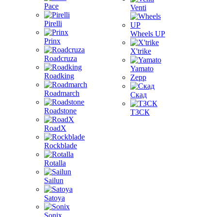
Pace
Venti
Pirelli
Wheels UP
Prinx
X'trike
Roadcruza
Yamato
Roadking
Zepp
Roadmarch
Скад
Roadstone
ТЗСК
RoadX
Rockblade
Rotalla
Sailun
Satoya
Sonix