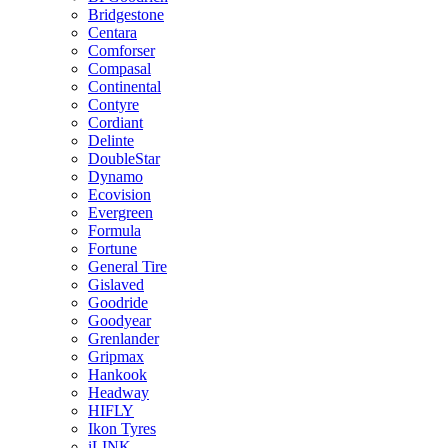
Bridgestone
Centara
Comforser
Compasal
Continental
Contyre
Cordiant
Delinte
DoubleStar
Dynamo
Ecovision
Evergreen
Formula
Fortune
General Tire
Gislaved
Goodride
Goodyear
Grenlander
Gripmax
Hankook
Headway
HIFLY
Ikon Tyres
iLINK