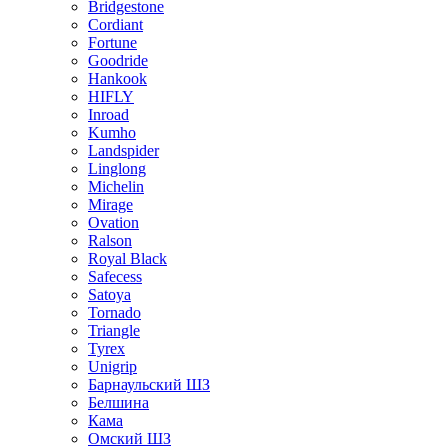
Bridgestone
Cordiant
Fortune
Goodride
Hankook
HIFLY
Inroad
Kumho
Landspider
Linglong
Michelin
Mirage
Ovation
Ralson
Royal Black
Safecess
Satoya
Tornado
Triangle
Tyrex
Unigrip
Барнаульский ШЗ
Белшина
Кама
Омский ШЗ