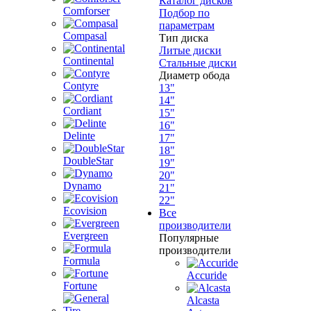
Каталог дисков
Comforser
Подбор по
параметрам
Compasal
Тип диска
Литые диски
Continental
Стальные диски
Диаметр обода
Contyre
13"
14"
Cordiant
15"
16"
Delinte
17"
18"
DoubleStar
19"
20"
Dynamo
21"
22"
Ecovision
Все
производители
Evergreen
Популярные
производители
Formula
Accuride
Fortune
Alcasta