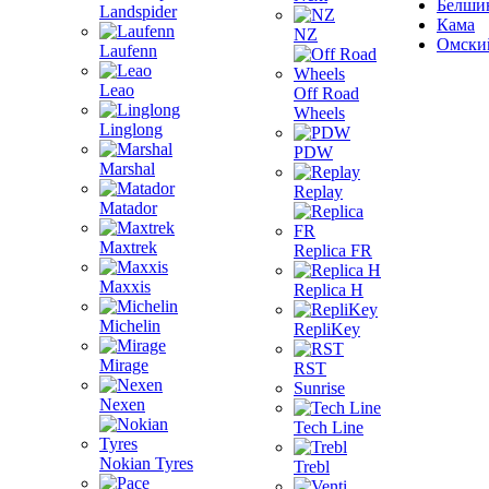
Белши
Landspider
Кама
NZ
Омски
Laufenn
Leao
Off Road
Wheels
Linglong
PDW
Marshal
Replay
Matador
Maxtrek
Replica FR
Maxxis
Replica H
Michelin
RepliKey
Mirage
RST
Sunrise
Nexen
Tech Line
Nokian Tyres
Trebl