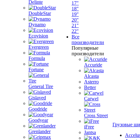
Delinte
17"
18"
DoubleStar
19"
20"
Dynamo
21"
22"
Ecovision
Все
производители
Evergreen
Популярные
производители
Formula
Accuride
Fortune
Alcasta
Asterro
General Tire
Better
Gislaved
Carwel
Goodride
Cross Street
Goodyear
Грузовые ш
iFree
Grenlander
Jantsa
Accelu