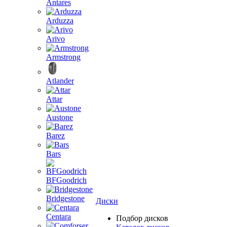
Antares
Arduzza
Arivo
Armstrong
Atlander
Attar
Austone
Barez
Bars
BFGoodrich
Bridgestone
Диски
Centara
Подбор дисков