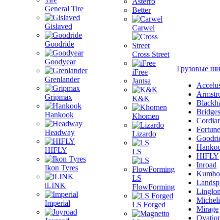
Asterro
General Tire
Better
Gislaved
Carwel
Goodride
Cross Street
Goodyear
Грузовые ш
iFree
Grenlander
Jantsa
Accelu
Armstr
Gripmax
K&K
Blackh
Bridge
Hankook
Khomen
Cordia
Fortun
Headway
Lizardo
Goodri
Hanko
HIFLY
LS
HIFLY
Inroad
Ikon Tyres
Kumho
LS
Landsp
iLINK
FlowForming
Linglo
Michel
Imperial
LS Forged
Mirage
Ovatio