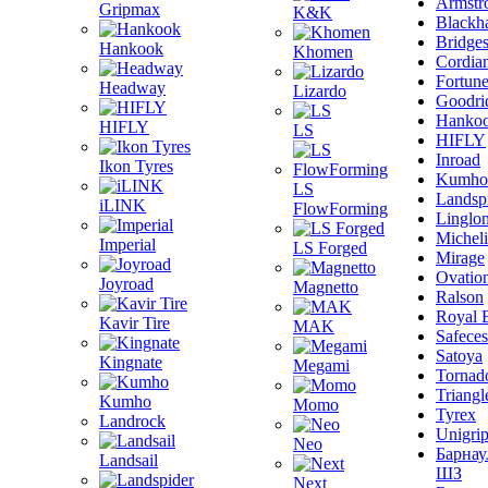
Armstr
Gripmax
K&K
Blackh
Bridge
Hankook
Khomen
Cordia
Fortun
Headway
Lizardo
Goodri
Hanko
HIFLY
LS
HIFLY
Inroad
Ikon Tyres
Kumho
LS
Landsp
iLINK
FlowForming
Linglo
Michel
Imperial
LS Forged
Mirage
Ovatio
Joyroad
Magnetto
Ralson
Royal 
Kavir Tire
MAK
Safeces
Satoya
Kingnate
Megami
Tornad
Triangl
Kumho
Momo
Tyrex
Landrock
Unigri
Neo
Барнау
Landsail
ШЗ
Next