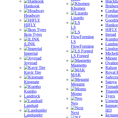
Blackh
Hankook
Bridge
Khomen
Cordia
Headway
Fortun
Lizardo
Goodri
HIFLY
Hanko
LS
HIFLY
Ikon Tyres
Inroad
Kumho
LS
iLINK
Landsp
FlowForming
Linglo
Imperial
Michel
LS Forged
Mirage
Joyroad
Ovatio
Magnetto
Ralson
Kavir Tire
Royal 
MAK
Safeces
Kingnate
Satoya
Megami
Tornad
Kumho
Triangl
Momo
Landrock
Tyrex
Unigri
Neo
Landsail
Барнау
ШЗ
Next
Landspider
Белши