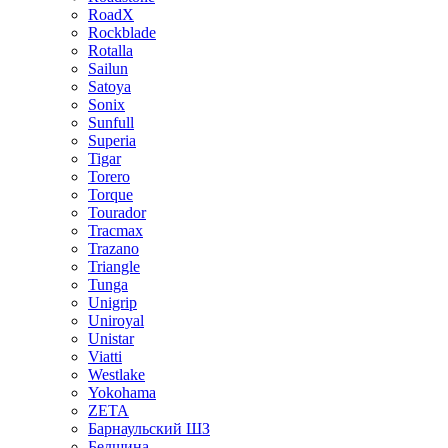
RoadX
Rockblade
Rotalla
Sailun
Satoya
Sonix
Sunfull
Superia
Tigar
Torero
Torque
Tourador
Tracmax
Trazano
Triangle
Tunga
Unigrip
Uniroyal
Unistar
Viatti
Westlake
Yokohama
ZETA
Барнаульский ШЗ
Белшина