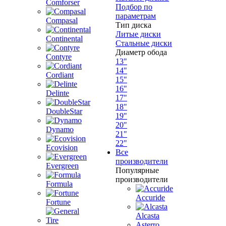
Comforser
Подбор по
параметрам
Compasal
Тип диска
Литые диски
Continental
Стальные диски
Диаметр обода
Contyre
13"
14"
Cordiant
15"
16"
Delinte
17"
18"
DoubleStar
19"
20"
Dynamo
21"
22"
Ecovision
Все
производители
Evergreen
Популярные
производители
Formula
Accuride
Fortune
Alcasta
Asterro