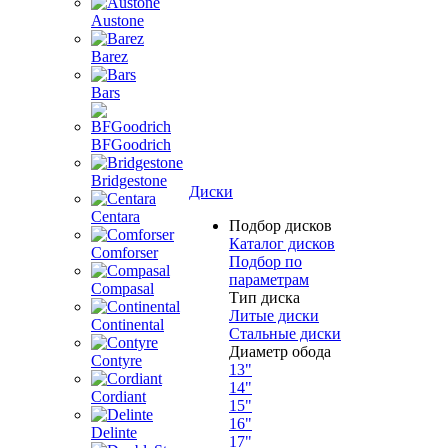
Austone
Barez
Bars
BFGoodrich
Bridgestone
Диски
Centara
Подбор дисков
Каталог дисков
Comforser
Подбор по
параметрам
Compasal
Тип диска
Литые диски
Continental
Стальные диски
Диаметр обода
Contyre
13"
14"
Cordiant
15"
16"
Delinte
17"