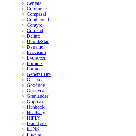
Centara
Comforser
Compasal
Continental
Contyre
Cordiant
Delinte
DoubleStar
Dynamo
Ecovision
Evergreen
Formula
Fortune
General Tire
Gislaved
Goodride
Goodyear
Grenlander
Gripmax
Hankook
Headway
HIFLY
Ikon Tyres
iLINK
Imperial