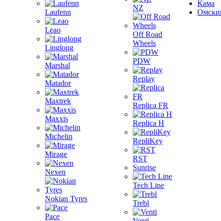
Кама
NZ
Laufenn
Омски
Leao
Off Road
Wheels
Linglong
PDW
Marshal
Replay
Matador
Maxtrek
Replica FR
Maxxis
Replica H
Michelin
RepliKey
Mirage
RST
Sunrise
Nexen
Tech Line
Nokian Tyres
Trebl
Pace
Venti