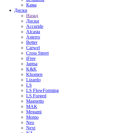
Кама
Диски
Назад
Диски
Accuride
Alcasta
Asterro
Better
Carwel
Cross Street
iFree
Jantsa
K&K
Khomen
Lizardo
LS
LS FlowForming
LS Forged
Magnetto
MAK
Megami
Momo
Neo
Next