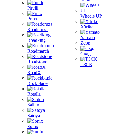
Pirelli
Wheels UP
Prinx
X'trike
Roadcruza
Yamato
Roadking
Zepp
Roadmarch
Скад
Roadstone
ТЗСК
RoadX
Rockblade
Rotalla
Sailun
Satoya
Sonix