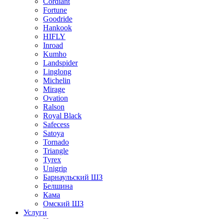
Cordiant
Fortune
Goodride
Hankook
HIFLY
Inroad
Kumho
Landspider
Linglong
Michelin
Mirage
Ovation
Ralson
Royal Black
Safecess
Satoya
Tornado
Triangle
Tyrex
Unigrip
Барнаульский ШЗ
Белшина
Кама
Омский ШЗ
Услуги