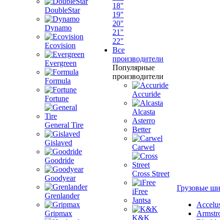
18"
DoubleStar
19"
20"
Dynamo
21"
22"
Ecovision
Все
производители
Evergreen
Популярные
производители
Formula
Accuride
Fortune
Alcasta
Asterro
General Tire
Better
Gislaved
Carwel
Goodride
Cross Street
Goodyear
Грузовые ш
iFree
Grenlander
Jantsa
Accelu
Gripmax
Armstr
K&K