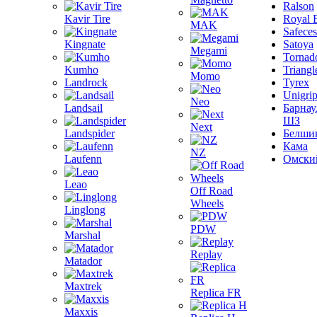
Ralson
Kavir Tire
Royal 
MAK
Safeces
Kingnate
Satoya
Megami
Tornad
Kumho
Triangl
Momo
Landrock
Tyrex
Unigri
Neo
Landsail
Барнау
ШЗ
Next
Landspider
Белши
Кама
NZ
Laufenn
Омски
Leao
Off Road
Wheels
Linglong
PDW
Marshal
Replay
Matador
Maxtrek
Replica FR
Maxxis