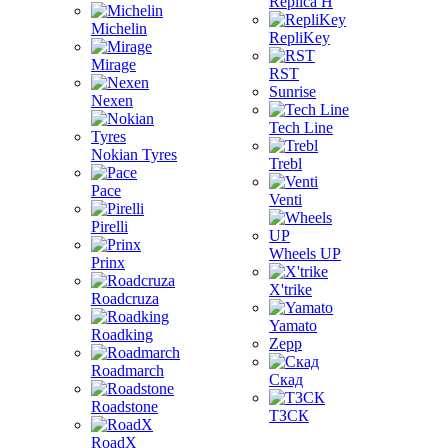
Replica H
Michelin
RepliKey
Mirage
RST
Sunrise
Nexen
Tech Line
Nokian Tyres
Trebl
Pace
Venti
Pirelli
Wheels UP
Prinx
X'trike
Roadcruza
Yamato
Roadking
Zepp
Roadmarch
Скад
Roadstone
ТЗСК
RoadX