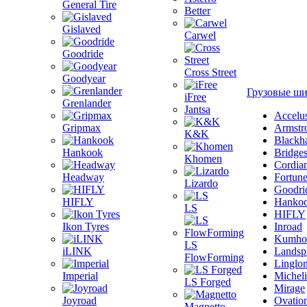
General Tire
Better
Gislaved
Carwel
Goodride
Cross Street
Goodyear
Грузовые ш
iFree
Grenlander
Jantsa
Accelu
Gripmax
Armstr
K&K
Blackh
Hankook
Bridge
Khomen
Cordia
Headway
Fortun
Lizardo
Goodri
HIFLY
Hanko
LS
HIFLY
Ikon Tyres
Inroad
Kumho
LS
iLINK
Landsp
FlowForming
Linglo
Imperial
Michel
LS Forged
Mirage
Joyroad
Ovatio
Magnetto