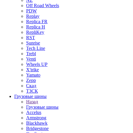
NZ
Off Road Wheels
PDW
Replay
Replica FR
Replica H
RepliKey
RST
Sunrise
Tech Line
Trebl
Venti
Wheels UP
X'trike
Yamato
Zepp
Скад
ТЗСК
Грузовые шины
Назад
Грузовые шины
Accelus
Armstrong
Blackhawk
Bridgestone