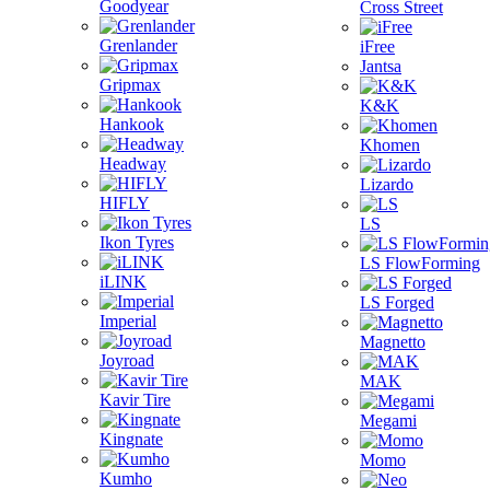
Goodyear
Cross Street
Grenlander
iFree
Jantsa
Gripmax
K&K
Hankook
Khomen
Headway
Lizardo
HIFLY
LS
Ikon Tyres
LS FlowForming
iLINK
LS Forged
Imperial
Magnetto
Joyroad
MAK
Kavir Tire
Megami
Kingnate
Momo
Kumho