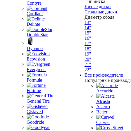
Тип диска
Contyre
Литые диски
Стальные диски
Cordiant
Диаметр обода
13"
Delinte
14"
15"
DoubleStar
16"
17"
Dynamo
18"
19"
Ecovision
20"
21"
Evergreen
22"
Все производители
Formula
Популярные производ
Fortune
Accuride
General Tire
Alcasta
Asterro
Gislaved
Better
Goodride
Carwel