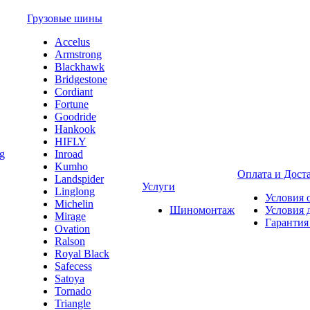
Грузовые шины
Accelus
Armstrong
Blackhawk
Bridgestone
Cordiant
Fortune
Goodride
Hankook
HIFLY
Inroad
Kumho
Оплата и Дост
Landspider
Услуги
Linglong
Условия 
Michelin
Шиномонтаж
Условия 
Mirage
Гарантия
Ovation
Ralson
Royal Black
Safecess
Satoya
Tornado
Triangle