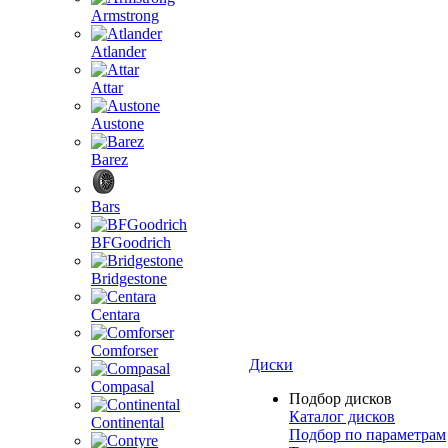
Armstrong
Atlander
Attar
Austone
Barez
Bars
BFGoodrich
Bridgestone
Centara
Comforser
Диски
Compasal
Подбор дисков
Каталог дисков
Continental
Подбор по параметрам