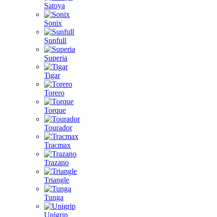
Satoya
Sonix
Sunfull
Superia
Tigar
Torero
Torque
Tourador
Tracmax
Trazano
Triangle
Tunga
Unigrip