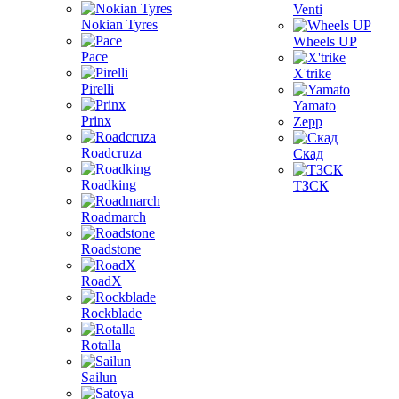
Venti
Nokian Tyres
Wheels UP
Pace
X'trike
Pirelli
Yamato
Prinx
Zepp
Roadcruza
Скад
Roadking
ТЗСК
Roadmarch
Roadstone
RoadX
Rockblade
Rotalla
Sailun