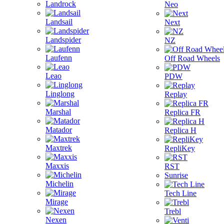
Landrock
Neo
Landsail
Next
Landspider
NZ
Laufenn
Off Road Wheels
Leao
PDW
Linglong
Replay
Marshal
Replica FR
Matador
Replica H
Maxtrek
RepliKey
Maxxis
RST
Sunrise
Michelin
Tech Line
Mirage
Trebl
Nexen