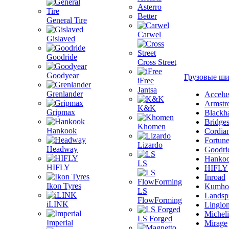
Asterro
Better
General Tire
Carwel
Gislaved
Goodride
Cross Street
Goodyear
Грузовые ш
iFree
Jantsa
Grenlander
Accelu
Armstr
K&K
Gripmax
Blackh
Bridge
Khomen
Hankook
Cordia
Fortun
Lizardo
Headway
Goodri
Hanko
LS
HIFLY
HIFLY
Inroad
Ikon Tyres
Kumho
LS
Landsp
FlowForming
iLINK
Linglo
Michel
LS Forged
Imperial
Mirage