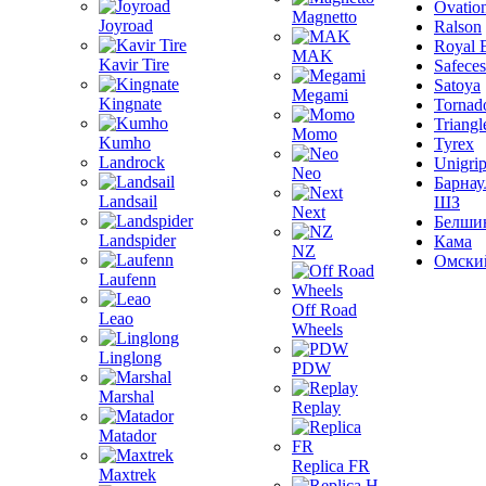
Ovatio
Magnetto
Joyroad
Ralson
Royal 
MAK
Kavir Tire
Safeces
Satoya
Megami
Kingnate
Tornad
Triangl
Momo
Kumho
Tyrex
Landrock
Unigri
Neo
Барнау
Landsail
ШЗ
Next
Белши
Landspider
Кама
NZ
Омски
Laufenn
Off Road
Leao
Wheels
Linglong
PDW
Marshal
Replay
Matador
Replica FR
Maxtrek