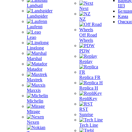
Барнау
Landsail
ШЗ
Next
Белши
Landspider
Кама
NZ
Омски
Laufenn
Off Road
Leao
Wheels
Linglong
PDW
Marshal
Replay
Matador
Replica FR
Maxtrek
Replica H
Maxxis
RepliKey
Michelin
RST
Mirage
Sunrise
Nexen
Tech Line