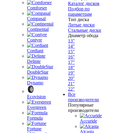
Каталог дисков
Comforser
Подбор по
параметрам
Compasal
Тип диска
Литые диски
Continental
Стальные диски
Диаметр обода
Contyre
13"
14"
Cordiant
15"
16"
Delinte
17"
18"
DoubleStar
19"
20"
Dynamo
21"
22"
Все
Ecovision
производители
Популярные
Evergreen
производители
Formula
Accuride
Fortune
Alcasta