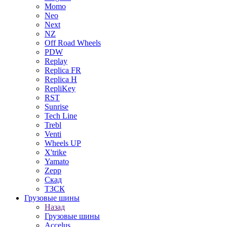
Momo
Neo
Next
NZ
Off Road Wheels
PDW
Replay
Replica FR
Replica H
RepliKey
RST
Sunrise
Tech Line
Trebl
Venti
Wheels UP
X'trike
Yamato
Zepp
Скад
ТЗСК
Грузовые шины
Назад
Грузовые шины
Accelus