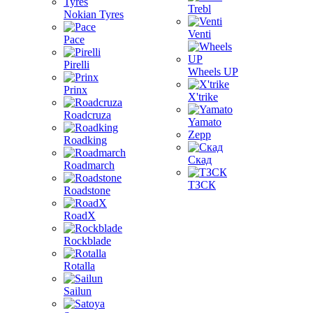
Trebl
Nokian Tyres
Venti
Pace
Pirelli
Wheels UP
Prinx
X'trike
Roadcruza
Yamato
Zepp
Roadking
Скад
Roadmarch
ТЗСК
Roadstone
RoadX
Rockblade
Rotalla
Sailun