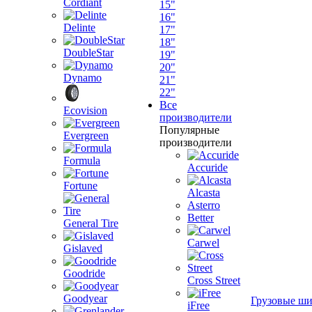
Cordiant
15"
16"
Delinte
17"
18"
DoubleStar
19"
20"
Dynamo
21"
22"
Все
Ecovision
производители
Популярные
Evergreen
производители
Formula
Accuride
Fortune
Alcasta
Asterro
Better
General Tire
Carwel
Gislaved
Goodride
Cross Street
Goodyear
Грузовые ш
iFree