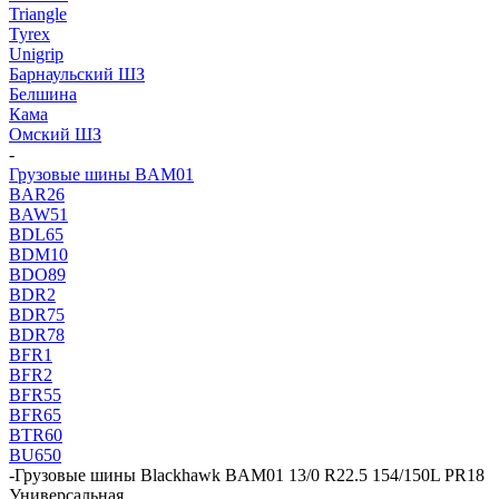
Triangle
Tyrex
Unigrip
Барнаульский ШЗ
Белшина
Кама
Омский ШЗ
-
Грузовые шины BAM01
BAR26
BAW51
BDL65
BDM10
BDO89
BDR2
BDR75
BDR78
BFR1
BFR2
BFR55
BFR65
BTR60
BU650
-
Грузовые шины Blackhawk BAM01 13/0 R22.5 154/150L PR18
Универсальная