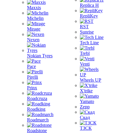
Replica H
Maxxis
RepliKey
Michelin
RST
Mirage
Sunrise
Nexen
Tech Line
Trebl
Nokian Tyres
Venti
Pace
Pirelli
Wheels UP
Prinx
X'trike
Roadcruza
Yamato
Zepp
Roadking
Скад
Roadmarch
ТЗСК
Roadstone