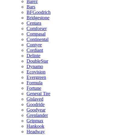
Barez
Bars
BFGoodrich
Bridgestone
Centara
Comforser
Compasal
Continental
Contyre
Cordiant
Delinte
DoubleStar
Dynamo
Ecovision
Evergreen
Formula
Fortune
General Tire
Gislaved
Goodride
Goodyear
Grenlander
Gripmax
Hankook
Headway