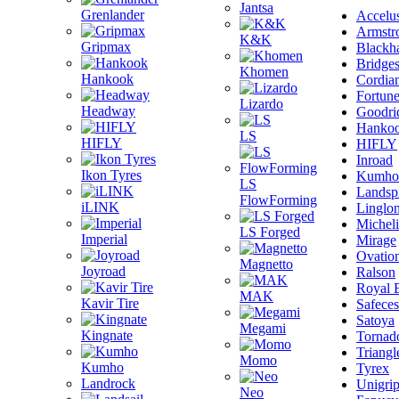
Jantsa
Grenlander
Accelu
Armstr
K&K
Gripmax
Blackh
Bridge
Khomen
Hankook
Cordia
Fortun
Lizardo
Headway
Goodri
Hanko
LS
HIFLY
HIFLY
Inroad
Ikon Tyres
Kumho
LS
Landsp
FlowForming
iLINK
Linglo
Michel
LS Forged
Imperial
Mirage
Ovatio
Magnetto
Joyroad
Ralson
Royal 
MAK
Kavir Tire
Safeces
Satoya
Megami
Kingnate
Tornad
Triangl
Momo
Kumho
Tyrex
Landrock
Unigri
Neo