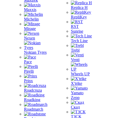
Maxtrek
Replica H
Maxxis
RepliKey
Michelin
RST
Mirage
Sunrise
Nexen
Tech Line
Trebl
Nokian Tyres
Venti
Pace
Pirelli
Wheels UP
Prinx
X'trike
Roadcruza
Yamato
Zepp
Roadking
Скад
Roadmarch
ТЗСК