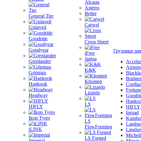
Alcasta
Asterro
Better
General Tire
Carwel
Gislaved
Goodride
Cross Street
Goodyear
Грузовые ш
iFree
Jantsa
Grenlander
Accelu
Armstr
K&K
Gripmax
Blackh
Bridge
Khomen
Hankook
Cordia
Fortun
Lizardo
Headway
Goodri
Hanko
LS
HIFLY
HIFLY
Inroad
Ikon Tyres
Kumho
LS
Landsp
FlowForming
iLINK
Linglo
Michel
LS Forged
Imperial
Mirage