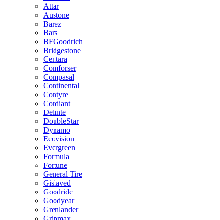
Attar
Austone
Barez
Bars
BFGoodrich
Bridgestone
Centara
Comforser
Compasal
Continental
Contyre
Cordiant
Delinte
DoubleStar
Dynamo
Ecovision
Evergreen
Formula
Fortune
General Tire
Gislaved
Goodride
Goodyear
Grenlander
Gripmax