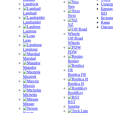
Landrock
Unigri
Neo
Барнау
Landsail
ШЗ
Next
Белши
Landspider
Кама
NZ
Омски
Laufenn
Off Road
Leao
Wheels
Linglong
PDW
Marshal
Replay
Matador
Replica FR
Maxtrek
Replica H
Maxxis
RepliKey
Michelin
RST
Mirage
Sunrise
Nexen