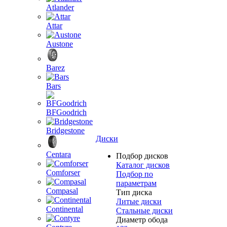
Atlander
Attar
Austone
Barez
Bars
BFGoodrich
Bridgestone
Диски
Centara
Подбор дисков
Каталог дисков
Comforser
Подбор по
параметрам
Compasal
Тип диска
Литые диски
Continental
Стальные диски
Диаметр обода