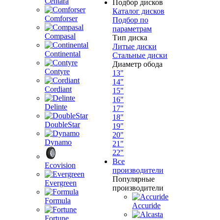
Centara
Подбор дисков
Каталог дисков
Comforser
Подбор по
параметрам
Compasal
Тип диска
Литые диски
Continental
Стальные диски
Диаметр обода
Contyre
13"
14"
Cordiant
15"
16"
Delinte
17"
18"
DoubleStar
19"
20"
Dynamo
21"
22"
Все
Ecovision
производители
Популярные
Evergreen
производители
Formula
Accuride
Fortune