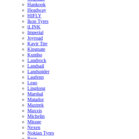
Hankook
Headway
HIFLY
Ikon Tyres
iLINK
Imperial
Joyroad
Kavir Tire
Kingnate
Kumho
Landrock
Landsail
Landspider
Laufenn
Leao
Linglong
Marshal
Matador
Maxtrek
Maxxis
Michelin
Mirage
Nexen
Nokian Tyres
Pace