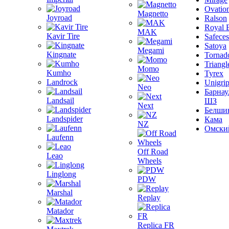
Ovatio
Magnetto
Joyroad
Ralson
Royal 
MAK
Kavir Tire
Safeces
Satoya
Megami
Kingnate
Tornad
Triangl
Momo
Kumho
Tyrex
Landrock
Unigri
Neo
Барнау
Landsail
ШЗ
Next
Белши
Landspider
Кама
NZ
Омски
Laufenn
Off Road
Leao
Wheels
Linglong
PDW
Marshal
Replay
Matador
Replica FR