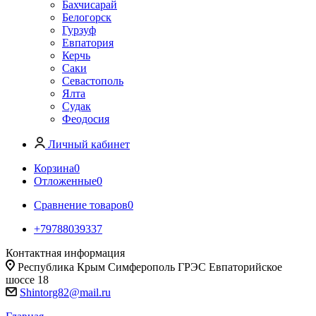
Бахчисарай
Белогорск
Гурзуф
Евпатория
Керчь
Саки
Севастополь
Ялта
Судак
Феодосия
Личный кабинет
Корзина
0
Отложенные
0
Сравнение товаров
0
+79788039337
Контактная информация
Республика Крым Симферополь ГРЭС Евпаторийское
шоссе 18
Shintorg82@mail.ru