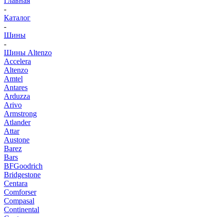
Главная
-
Каталог
-
Шины
-
Шины Altenzo
Accelera
Altenzo
Amtel
Antares
Arduzza
Arivo
Armstrong
Atlander
Attar
Austone
Barez
Bars
BFGoodrich
Bridgestone
Centara
Comforser
Compasal
Continental