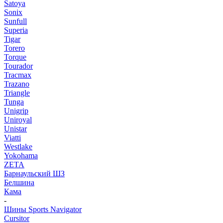
Satoya
Sonix
Sunfull
Superia
Tigar
Torero
Torque
Tourador
Tracmax
Trazano
Triangle
Tunga
Unigrip
Uniroyal
Unistar
Viatti
Westlake
Yokohama
ZETA
Барнаульский ШЗ
Белшина
Кама
-
Шины Sports Navigator
Cursitor