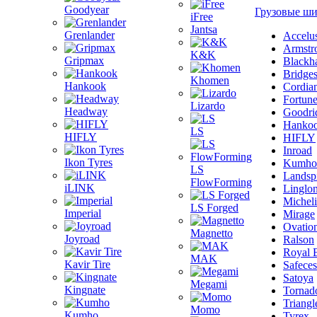
Goodyear
Грузовые ш
iFree
Jantsa
Grenlander
Accelu
Armstr
K&K
Gripmax
Blackh
Bridge
Khomen
Hankook
Cordia
Fortun
Lizardo
Headway
Goodri
Hanko
LS
HIFLY
HIFLY
Inroad
Ikon Tyres
Kumho
LS
Landsp
FlowForming
iLINK
Linglo
Michel
LS Forged
Imperial
Mirage
Ovatio
Magnetto
Joyroad
Ralson
Royal 
MAK
Kavir Tire
Safeces
Satoya
Megami
Kingnate
Tornad
Triangl
Momo
Kumho
Tyrex