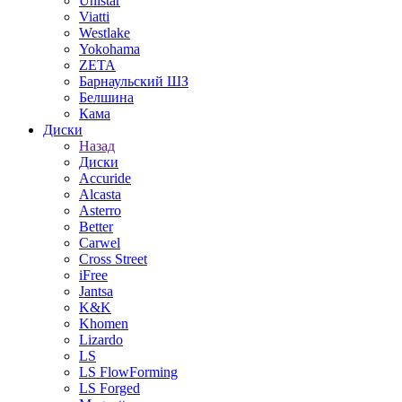
Unistar
Viatti
Westlake
Yokohama
ZETA
Барнаульский ШЗ
Белшина
Кама
Диски
Назад
Диски
Accuride
Alcasta
Asterro
Better
Carwel
Cross Street
iFree
Jantsa
K&K
Khomen
Lizardo
LS
LS FlowForming
LS Forged