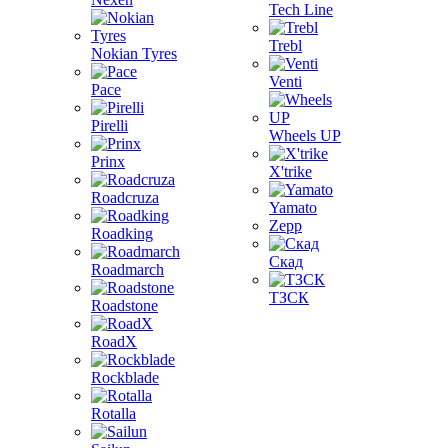
Tech Line
Trebl
Nokian Tyres
Venti
Pace
Pirelli
Wheels UP
Prinx
X'trike
Roadcruza
Yamato
Zepp
Roadking
Скад
Roadmarch
ТЗСК
Roadstone
RoadX
Rockblade
Rotalla