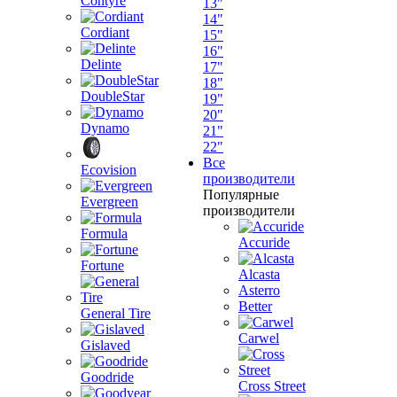
Contyre
13"
14"
Cordiant
15"
16"
Delinte
17"
18"
DoubleStar
19"
20"
Dynamo
21"
22"
Все
Ecovision
производители
Популярные
Evergreen
производители
Formula
Accuride
Fortune
Alcasta
Asterro
Better
General Tire
Carwel
Gislaved
Goodride
Cross Street