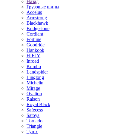
Назад
Грузовые шины
Accelus
Armstrong
Blackhawk
Bridgestone
Cordiant
Fortune
Goodride
Hankook
HIFLY
Inroad
Kumho
Landspider
Linglong
Michelin
Mirage
Ovation
Ralson
Royal Black
Safecess
Satoya
Tornado
Triangle
Tyrex