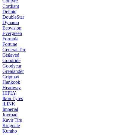
Contyre
Cordiant
Delinte
DoubleStar
Dynamo
Ecovision
Evergreen
Formula
Fortune
General Tire
Gislaved
Goodride
Goodyear
Grenlander
Gripmax
Hankook
Headway
HIFLY
Ikon Tyres
iLINK
Imperial
Joyroad
Kavir Tire
Kingnate
Kumho