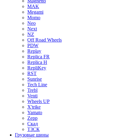
Magnetto
MAK
Megami
Momo
Neo
Next
NZ
Off Road Wheels
PDW
Replay
Replica FR
Replica H
RepliKey
RST
Sunrise
Tech Line
Trebl
Venti
Wheels UP
X'trike
Yamato
Zepp
Скад
ТЗСК
Грузовые шины