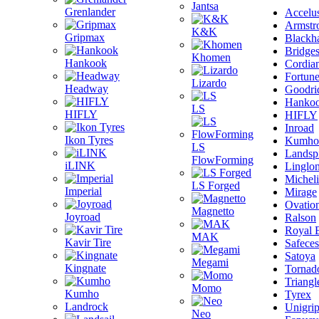
Jantsa
Grenlander
Accelu
Armstr
K&K
Gripmax
Blackh
Bridge
Khomen
Hankook
Cordia
Fortun
Lizardo
Headway
Goodri
Hanko
LS
HIFLY
HIFLY
Inroad
Ikon Tyres
Kumho
LS
Landsp
FlowForming
iLINK
Linglo
Michel
LS Forged
Imperial
Mirage
Ovatio
Magnetto
Joyroad
Ralson
Royal 
MAK
Kavir Tire
Safeces
Satoya
Megami
Kingnate
Tornad
Triangl
Momo
Kumho
Tyrex
Landrock
Unigri
Neo