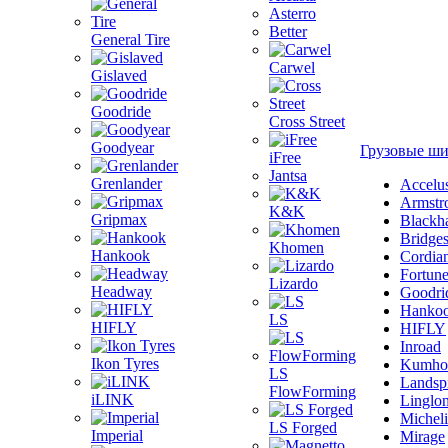
Asterro
Better
General Tire
Carwel
Gislaved
Goodride
Cross Street
Goodyear
Грузовые ш
iFree
Jantsa
Grenlander
Accelu
Armstr
K&K
Gripmax
Blackh
Bridge
Khomen
Hankook
Cordia
Fortun
Lizardo
Headway
Goodri
Hanko
LS
HIFLY
HIFLY
Inroad
Ikon Tyres
Kumho
LS
Landsp
FlowForming
iLINK
Linglo
Michel
LS Forged
Imperial
Mirage