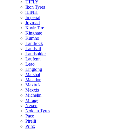
HIFLY
Ikon Tyres
iLINK
Imperial
Joyroad
Kavir Tire
Kingnate
Kumho
Landrock
Landsail
Landspider
Laufenn
Leao
Linglong
Marshal
Matador
Maxtrek
Maxxis
Michelin
Mirage
Nexen
Nokian Tyres
Pace
Pirelli
Prinx