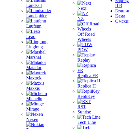
Барнау
Landsail
ШЗ
Next
Белши
Landspider
Кама
NZ
Омски
Laufenn
Off Road
Leao
Wheels
Linglong
PDW
Marshal
Replay
Matador
Replica FR
Maxtrek
Replica H
Maxxis
RepliKey
Michelin
RST
Mirage
Sunrise
Nexen
Tech Line