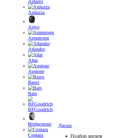
Antares
Arduzza
Arivo
Armstrong
Atlander
Attar
Austone
Barez
Bars
BFGoodrich
Bridgestone
Диски
Centara
Подбор дисков