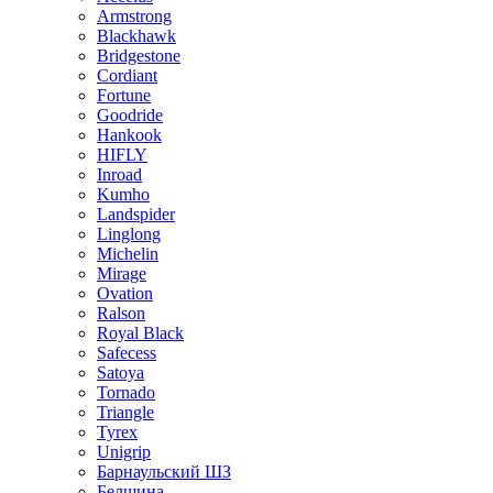
Armstrong
Blackhawk
Bridgestone
Cordiant
Fortune
Goodride
Hankook
HIFLY
Inroad
Kumho
Landspider
Linglong
Michelin
Mirage
Ovation
Ralson
Royal Black
Safecess
Satoya
Tornado
Triangle
Tyrex
Unigrip
Барнаульский ШЗ
Белшина