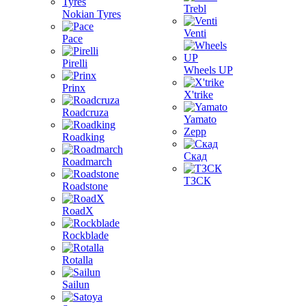
Trebl
Nokian Tyres
Venti
Pace
Pirelli
Wheels UP
Prinx
X'trike
Roadcruza
Yamato
Zepp
Roadking
Скад
Roadmarch
ТЗСК
Roadstone
RoadX
Rockblade
Rotalla
Sailun