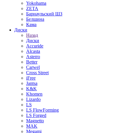
Yokohama
ZETA
Барнаульский ШЗ
Белшина
Кама
Диски
Назад
Диски
Accuride
Alcasta
Asterro
Better
Carwel
Cross Street
iFree
Jantsa
K&K
Khomen
Lizardo
LS
LS FlowForming
LS Forged
Magnetto
MAK
Megami