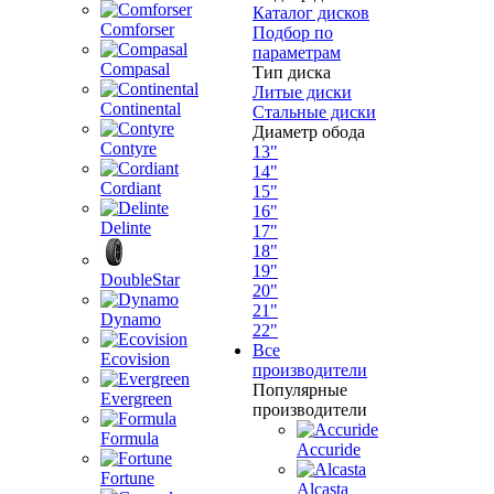
Каталог дисков
Comforser
Подбор по
параметрам
Compasal
Тип диска
Литые диски
Continental
Стальные диски
Диаметр обода
Contyre
13"
14"
Cordiant
15"
16"
Delinte
17"
18"
19"
DoubleStar
20"
21"
Dynamo
22"
Все
Ecovision
производители
Популярные
Evergreen
производители
Formula
Accuride
Fortune
Alcasta