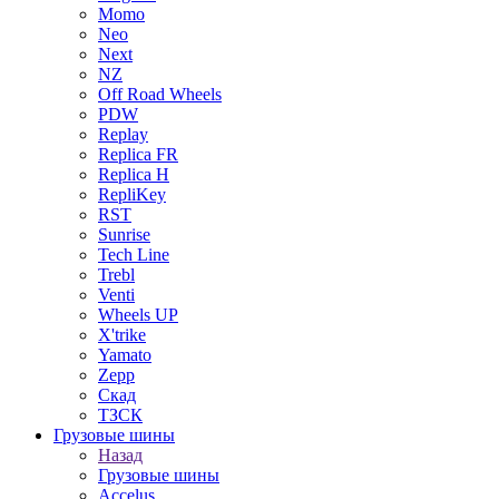
Momo
Neo
Next
NZ
Off Road Wheels
PDW
Replay
Replica FR
Replica H
RepliKey
RST
Sunrise
Tech Line
Trebl
Venti
Wheels UP
X'trike
Yamato
Zepp
Скад
ТЗСК
Грузовые шины
Назад
Грузовые шины
Accelus