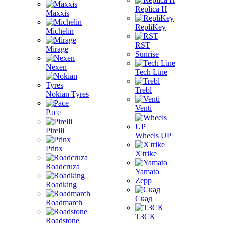
Replica H
Maxxis
RepliKey
Michelin
RST
Mirage
Sunrise
Nexen
Tech Line
Trebl
Nokian Tyres
Venti
Pace
Pirelli
Wheels UP
Prinx
X'trike
Roadcruza
Yamato
Zepp
Roadking
Скад
Roadmarch
ТЗСК
Roadstone