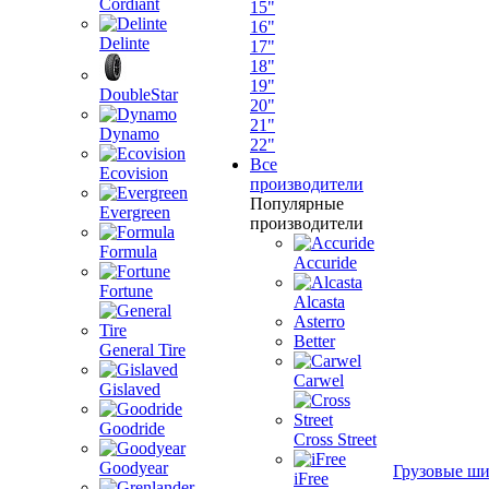
Cordiant
15"
16"
Delinte
17"
18"
19"
DoubleStar
20"
21"
Dynamo
22"
Все
Ecovision
производители
Популярные
Evergreen
производители
Formula
Accuride
Fortune
Alcasta
Asterro
Better
General Tire
Carwel
Gislaved
Goodride
Cross Street
Goodyear
Грузовые ш
iFree