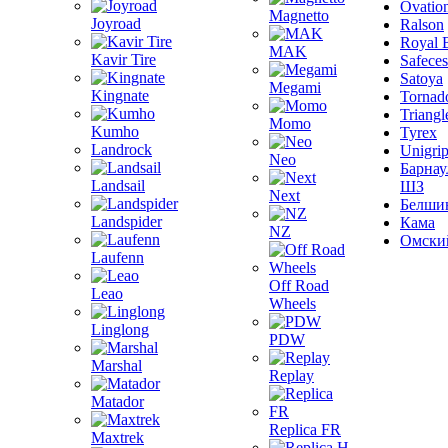
Ovatio
Magnetto
Joyroad
Ralson
Royal 
MAK
Kavir Tire
Safeces
Satoya
Megami
Kingnate
Tornad
Triangl
Momo
Kumho
Tyrex
Landrock
Unigri
Neo
Барнау
Landsail
ШЗ
Next
Белши
Landspider
Кама
NZ
Омски
Laufenn
Off Road
Leao
Wheels
Linglong
PDW
Marshal
Replay
Matador
Replica FR
Maxtrek