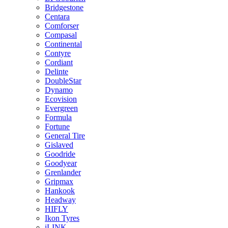
Bridgestone
Centara
Comforser
Compasal
Continental
Contyre
Cordiant
Delinte
DoubleStar
Dynamo
Ecovision
Evergreen
Formula
Fortune
General Tire
Gislaved
Goodride
Goodyear
Grenlander
Gripmax
Hankook
Headway
HIFLY
Ikon Tyres
iLINK