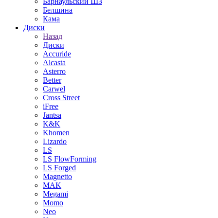
Барнаульский ШЗ
Белшина
Кама
Диски
Назад
Диски
Accuride
Alcasta
Asterro
Better
Carwel
Cross Street
iFree
Jantsa
K&K
Khomen
Lizardo
LS
LS FlowForming
LS Forged
Magnetto
MAK
Megami
Momo
Neo