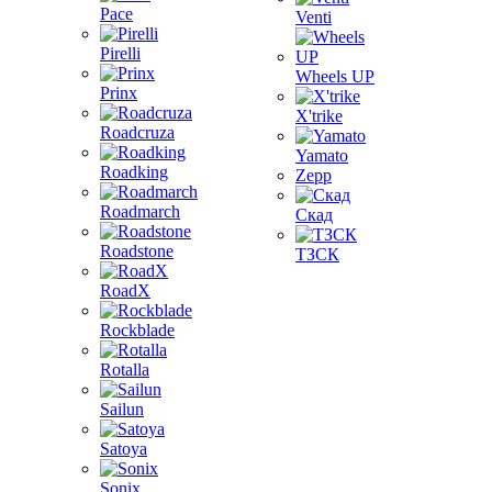
Pace
Venti
Pirelli
Wheels UP
Prinx
X'trike
Roadcruza
Yamato
Roadking
Zepp
Roadmarch
Скад
Roadstone
ТЗСК
RoadX
Rockblade
Rotalla
Sailun
Satoya
Sonix