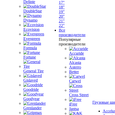
Delinte
17"
18"
DoubleStar
19"
20"
Dynamo
21"
22"
Ecovision
Все
производители
Evergreen
Популярные
производители
Formula
Accuride
Fortune
Alcasta
Asterro
General Tire
Better
Gislaved
Carwel
Goodride
Cross Street
Goodyear
Грузовые ш
iFree
Grenlander
Jantsa
Accelu