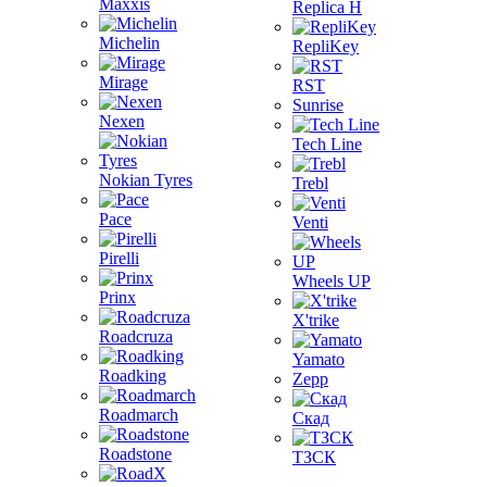
Maxxis
Replica H
Michelin
RepliKey
Mirage
RST
Sunrise
Nexen
Tech Line
Nokian Tyres
Trebl
Pace
Venti
Pirelli
Wheels UP
Prinx
X'trike
Roadcruza
Yamato
Roadking
Zepp
Roadmarch
Скад
Roadstone
ТЗСК