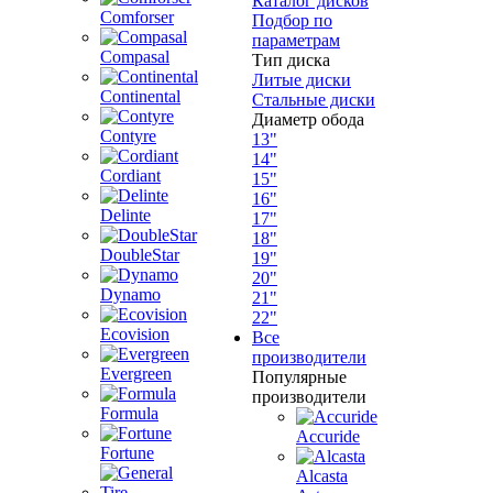
Каталог дисков
Comforser
Подбор по
параметрам
Compasal
Тип диска
Литые диски
Continental
Стальные диски
Диаметр обода
Contyre
13"
14"
Cordiant
15"
16"
Delinte
17"
18"
DoubleStar
19"
20"
Dynamo
21"
22"
Ecovision
Все
производители
Evergreen
Популярные
производители
Formula
Accuride
Fortune
Alcasta