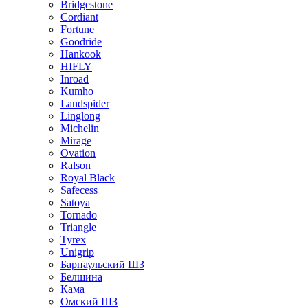
Bridgestone
Cordiant
Fortune
Goodride
Hankook
HIFLY
Inroad
Kumho
Landspider
Linglong
Michelin
Mirage
Ovation
Ralson
Royal Black
Safecess
Satoya
Tornado
Triangle
Tyrex
Unigrip
Барнаульский ШЗ
Белшина
Кама
Омский ШЗ