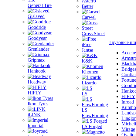
Asterro
General Tire
Better
Gislaved
Carwel
Goodride
Cross Street
Goodyear
Грузовые ш
iFree
Grenlander
Jantsa
Accelu
Armstr
Gripmax
K&K
Blackh
Bridge
Hankook
Khomen
Cordia
Fortun
Headway
Lizardo
Goodri
Hanko
HIFLY
LS
HIFLY
Inroad
Ikon Tyres
Kumho
LS
Landsp
iLINK
FlowForming
Linglo
Michel
Imperial
LS Forged
Mirage
Ovatio