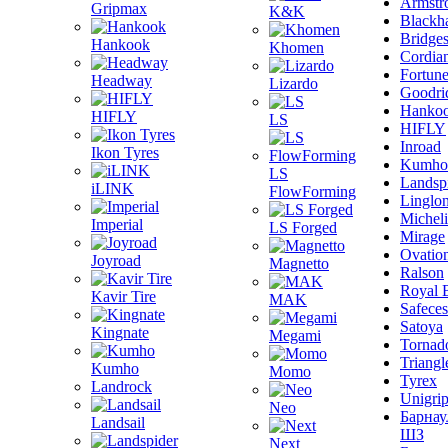
Armstr
Gripmax
K&K
Blackh
Bridge
Hankook
Khomen
Cordia
Fortun
Headway
Lizardo
Goodri
Hanko
HIFLY
LS
HIFLY
Inroad
Ikon Tyres
Kumho
LS
Landsp
iLINK
FlowForming
Linglo
Michel
Imperial
LS Forged
Mirage
Ovatio
Joyroad
Magnetto
Ralson
Royal 
Kavir Tire
MAK
Safeces
Satoya
Kingnate
Megami
Tornad
Triangl
Kumho
Momo
Tyrex
Landrock
Unigri
Neo
Барнау
Landsail
ШЗ
Next