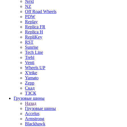
Next
NZ
Off Road Wheels
PDW
Replay
Replica FR
Replica H
RepliKey
RST
Sunrise
Tech Line
Trebl
Venti
Wheels UP
X'trike
Yamato
Zepp
Скад
ТЗСК
Грузовые шины
Назад
Грузовые шины
Accelus
Armstrong
Blackhawk