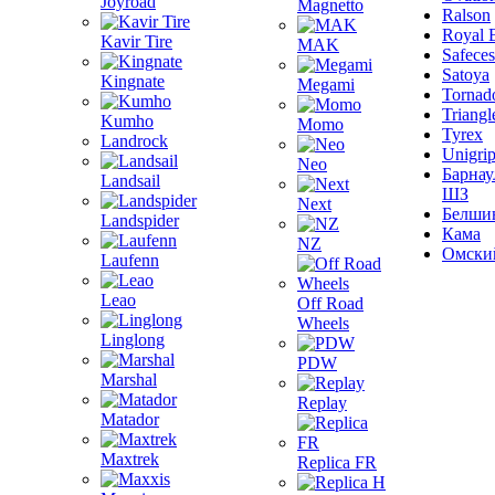
Joyroad
Magnetto
Ralson
Royal 
Kavir Tire
MAK
Safeces
Satoya
Kingnate
Megami
Tornad
Triangl
Kumho
Momo
Tyrex
Landrock
Unigri
Neo
Барнау
Landsail
ШЗ
Next
Белши
Landspider
Кама
NZ
Омски
Laufenn
Leao
Off Road
Wheels
Linglong
PDW
Marshal
Replay
Matador
Maxtrek
Replica FR