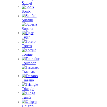
Satoya
Sonix
Sunfull
Superia
Tigar
Torero
Torque
Tourador
Tracmax
Trazano
Triangle
Tunga
Unigrip