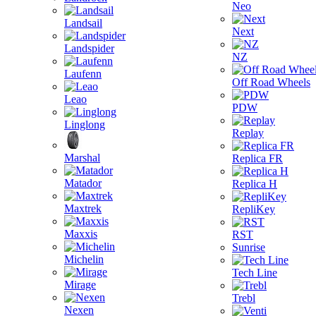
Neo
Landsail
Next
Landspider
NZ
Laufenn
Off Road Wheels
Leao
PDW
Linglong
Replay
Marshal
Replica FR
Matador
Replica H
Maxtrek
RepliKey
Maxxis
RST
Sunrise
Michelin
Tech Line
Mirage
Trebl
Nexen