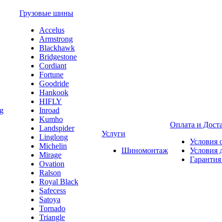
Грузовые шины
Accelus
Armstrong
Blackhawk
Bridgestone
Cordiant
Fortune
Goodride
Hankook
HIFLY
Inroad
Kumho
Оплата и Дост
Landspider
Услуги
Linglong
Условия 
Michelin
Шиномонтаж
Условия 
Mirage
Гарантия
Ovation
Ralson
Royal Black
Safecess
Satoya
Tornado
Triangle