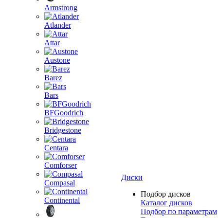
Armstrong
Atlander
Attar
Austone
Barez
Bars
BFGoodrich
Bridgestone
Centara
Comforser
Диски
Compasal
Подбор дисков
Continental
Каталог дисков
Подбор по параметрам