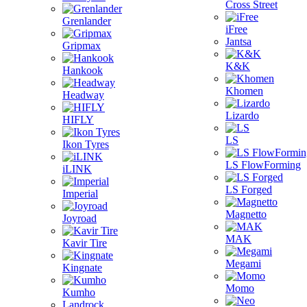
Cross Street
Grenlander
iFree
Jantsa
Gripmax
K&K
Hankook
Khomen
Headway
Lizardo
HIFLY
LS
Ikon Tyres
LS FlowForming
iLINK
LS Forged
Imperial
Magnetto
Joyroad
MAK
Kavir Tire
Megami
Kingnate
Momo
Kumho
Landrock