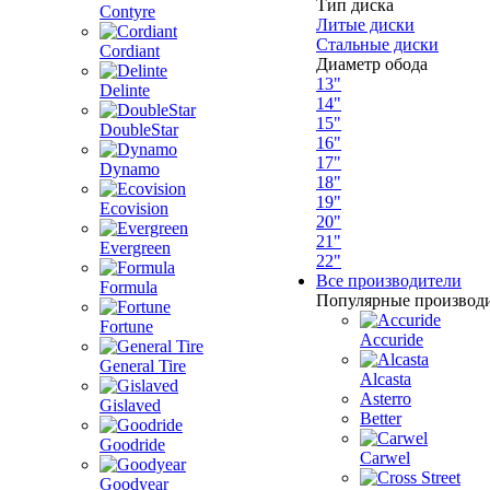
Тип диска
Contyre
Литые диски
Стальные диски
Cordiant
Диаметр обода
13"
Delinte
14"
15"
DoubleStar
16"
17"
Dynamo
18"
19"
Ecovision
20"
21"
Evergreen
22"
Все производители
Formula
Популярные производ
Fortune
Accuride
General Tire
Alcasta
Asterro
Gislaved
Better
Goodride
Carwel
Goodyear