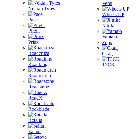
Venti
Nokian Tyres
Wheels UP
Pace
X'trike
Pirelli
Yamato
Prinx
Zepp
Roadcruza
Скад
Roadking
ТЗСК
Roadmarch
Roadstone
RoadX
Rockblade
Rotalla
Sailun