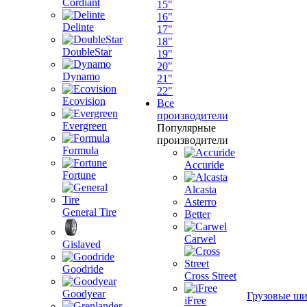
Cordiant
15"
16"
Delinte
17"
18"
DoubleStar
19"
20"
Dynamo
21"
22"
Ecovision
Все
производители
Evergreen
Популярные
производители
Formula
Accuride
Fortune
Alcasta
Asterro
General Tire
Better
Carwel
Gislaved
Goodride
Cross Street
Goodyear
Грузовые ш
iFree