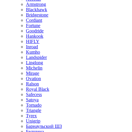
Armstrong
Blackhawk
Bridgestone
Cordiant
Fortune
Goodride
Hankook
HIFLY
Inroad
Kumho
Landspider
Linglong
Michelin
Mirage
Ovation
Ralson
Royal Black
Safecess
Satoya
Tornado
Triangle
Tyrex
Unigrip
Барнаульский ШЗ
Белшина