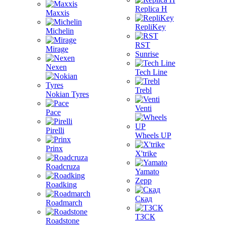
Replica H
Maxxis
RepliKey
Michelin
RST
Mirage
Sunrise
Nexen
Tech Line
Trebl
Nokian Tyres
Venti
Pace
Pirelli
Wheels UP
Prinx
X'trike
Roadcruza
Yamato
Zepp
Roadking
Скад
Roadmarch
ТЗСК
Roadstone