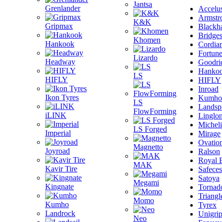
Jantsa
Grenlander
Accelu
Armstr
K&K
Gripmax
Blackh
Bridge
Khomen
Hankook
Cordia
Fortun
Lizardo
Headway
Goodri
Hanko
LS
HIFLY
HIFLY
Inroad
Ikon Tyres
Kumho
LS
Landsp
FlowForming
iLINK
Linglo
Michel
LS Forged
Imperial
Mirage
Ovatio
Magnetto
Joyroad
Ralson
Royal 
MAK
Kavir Tire
Safeces
Satoya
Megami
Kingnate
Tornad
Triangl
Momo
Kumho
Tyrex
Landrock
Unigri
Neo