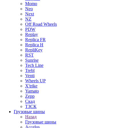
Momo
Neo
Next
NZ
Off Road Wheels
PDW
Replay
Replica FR
Replica H
RepliKey
RST
Sunrise
Tech Line
Trebl
Venti
Wheels UP
X'trike
Yamato
Zepp
Скад
ТЗСК
Грузовые шины
Назад
Грузовые шины
Accelus