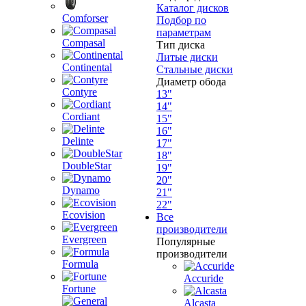
Каталог дисков
Comforser
Подбор по
параметрам
Compasal
Тип диска
Литые диски
Continental
Стальные диски
Диаметр обода
Contyre
13"
14"
Cordiant
15"
16"
Delinte
17"
18"
DoubleStar
19"
20"
Dynamo
21"
22"
Ecovision
Все
производители
Evergreen
Популярные
производители
Formula
Accuride
Fortune
Alcasta