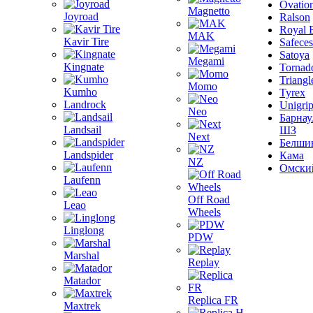
Ovatio
Magnetto
Joyroad
Ralson
Royal 
MAK
Kavir Tire
Safeces
Satoya
Megami
Kingnate
Tornad
Triangl
Momo
Kumho
Tyrex
Landrock
Unigri
Neo
Барнау
Landsail
ШЗ
Next
Белши
Landspider
Кама
NZ
Омски
Laufenn
Off Road
Leao
Wheels
Linglong
PDW
Marshal
Replay
Matador
Replica FR
Maxtrek