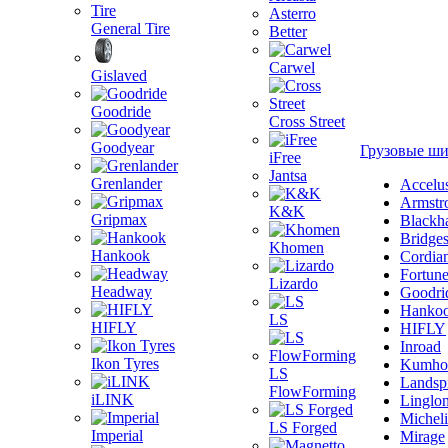
Asterro
General Tire
Better
Carwel
Gislaved
Goodride
Cross Street
Goodyear
Грузовые ш
iFree
Jantsa
Grenlander
Accelu
Armstr
K&K
Gripmax
Blackh
Bridge
Khomen
Hankook
Cordia
Fortun
Lizardo
Headway
Goodri
Hanko
LS
HIFLY
HIFLY
Inroad
Ikon Tyres
Kumho
LS
Landsp
FlowForming
iLINK
Linglo
Michel
LS Forged
Imperial
Mirage