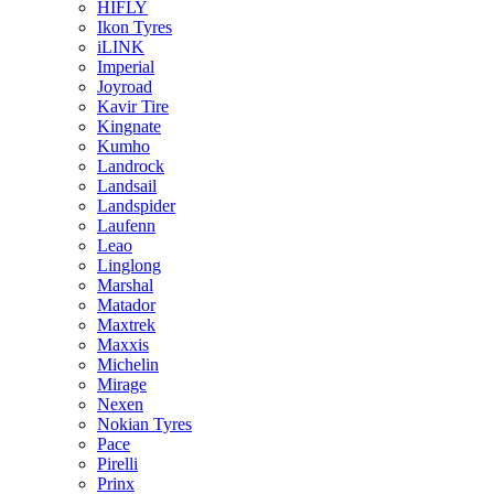
HIFLY
Ikon Tyres
iLINK
Imperial
Joyroad
Kavir Tire
Kingnate
Kumho
Landrock
Landsail
Landspider
Laufenn
Leao
Linglong
Marshal
Matador
Maxtrek
Maxxis
Michelin
Mirage
Nexen
Nokian Tyres
Pace
Pirelli
Prinx