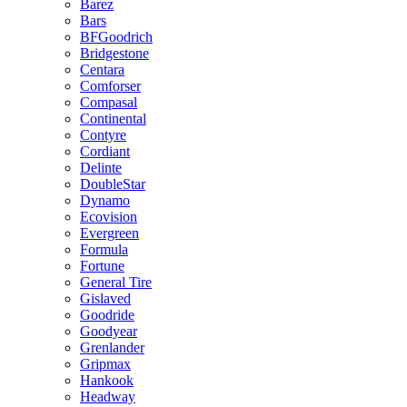
Barez
Bars
BFGoodrich
Bridgestone
Centara
Comforser
Compasal
Continental
Contyre
Cordiant
Delinte
DoubleStar
Dynamo
Ecovision
Evergreen
Formula
Fortune
General Tire
Gislaved
Goodride
Goodyear
Grenlander
Gripmax
Hankook
Headway