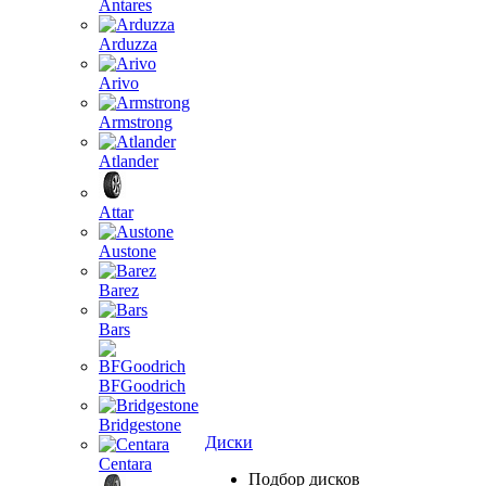
Antares
Arduzza
Arivo
Armstrong
Atlander
Attar
Austone
Barez
Bars
BFGoodrich
Bridgestone
Диски
Centara
Подбор дисков