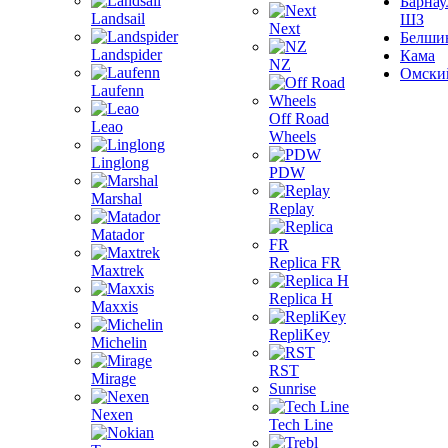
Барнау
Landsail
ШЗ
Next
Белши
Landspider
Кама
NZ
Омски
Laufenn
Off Road
Leao
Wheels
Linglong
PDW
Marshal
Replay
Matador
Replica FR
Maxtrek
Replica H
Maxxis
RepliKey
Michelin
RST
Mirage
Sunrise
Nexen
Tech Line