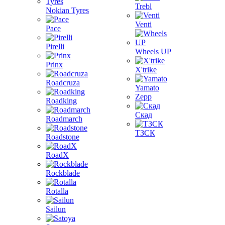
Trebl
Nokian Tyres
Venti
Pace
Pirelli
Wheels UP
Prinx
X'trike
Roadcruza
Yamato
Zepp
Roadking
Скад
Roadmarch
ТЗСК
Roadstone
RoadX
Rockblade
Rotalla
Sailun