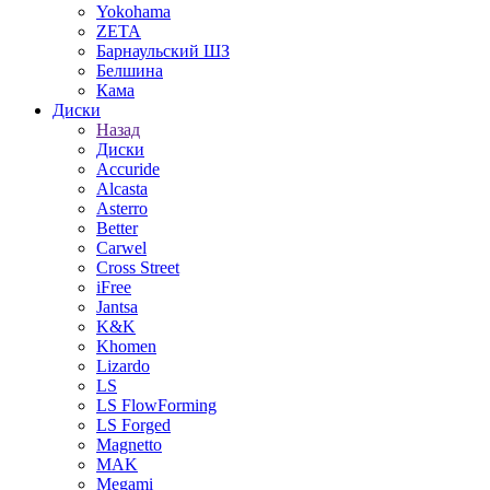
Yokohama
ZETA
Барнаульский ШЗ
Белшина
Кама
Диски
Назад
Диски
Accuride
Alcasta
Asterro
Better
Carwel
Cross Street
iFree
Jantsa
K&K
Khomen
Lizardo
LS
LS FlowForming
LS Forged
Magnetto
MAK
Megami