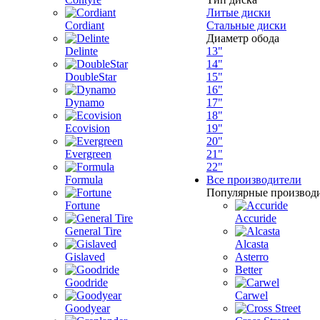
Литые диски
Cordiant
Стальные диски
Диаметр обода
Delinte
13"
14"
DoubleStar
15"
16"
Dynamo
17"
18"
Ecovision
19"
20"
Evergreen
21"
22"
Formula
Все производители
Популярные производ
Fortune
Accuride
General Tire
Alcasta
Gislaved
Asterro
Better
Goodride
Carwel
Goodyear