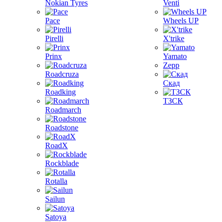
Nokian Tyres
Venti
Pace
Wheels UP
Pirelli
X'trike
Prinx
Yamato
Zepp
Roadcruza
Скад
Roadking
ТЗСК
Roadmarch
Roadstone
RoadX
Rockblade
Rotalla
Sailun
Satoya