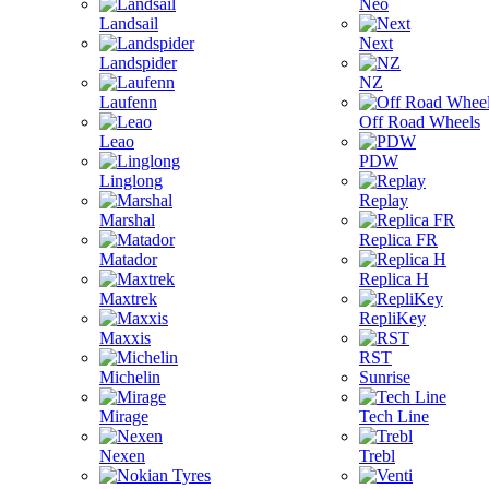
Neo
Landsail
Next
Landspider
NZ
Laufenn
Off Road Wheels
Leao
PDW
Linglong
Replay
Marshal
Replica FR
Matador
Replica H
Maxtrek
RepliKey
Maxxis
RST
Michelin
Sunrise
Mirage
Tech Line
Nexen
Trebl