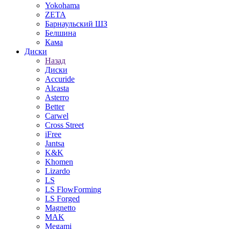
Yokohama
ZETA
Барнаульский ШЗ
Белшина
Кама
Диски
Назад
Диски
Accuride
Alcasta
Asterro
Better
Carwel
Cross Street
iFree
Jantsa
K&K
Khomen
Lizardo
LS
LS FlowForming
LS Forged
Magnetto
MAK
Megami