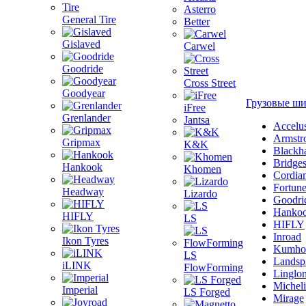
Asterro
General Tire
Better
Gislaved
Carwel
Goodride
Cross Street
Goodyear
Грузовые ш
iFree
Grenlander
Jantsa
Accelu
Armstr
Gripmax
K&K
Blackh
Bridge
Hankook
Khomen
Cordia
Fortun
Headway
Lizardo
Goodri
Hanko
HIFLY
LS
HIFLY
Inroad
Ikon Tyres
Kumho
LS
Landsp
iLINK
FlowForming
Linglo
Michel
Imperial
LS Forged
Mirage