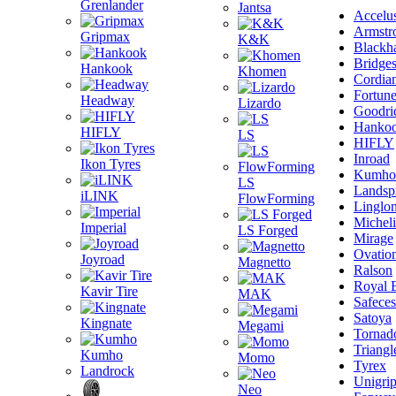
Grenlander
Jantsa
Accelu
Armstr
Gripmax
K&K
Blackh
Bridge
Hankook
Khomen
Cordia
Fortun
Headway
Lizardo
Goodri
Hanko
HIFLY
LS
HIFLY
Inroad
Ikon Tyres
Kumho
LS
Landsp
iLINK
FlowForming
Linglo
Michel
Imperial
LS Forged
Mirage
Ovatio
Joyroad
Magnetto
Ralson
Royal 
Kavir Tire
MAK
Safeces
Satoya
Kingnate
Megami
Tornad
Triangl
Kumho
Momo
Tyrex
Landrock
Unigri
Neo