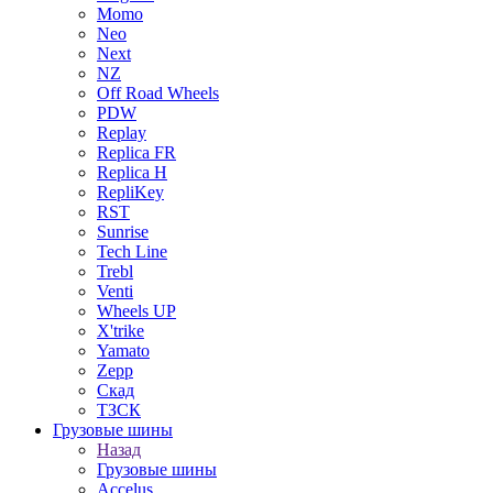
Momo
Neo
Next
NZ
Off Road Wheels
PDW
Replay
Replica FR
Replica H
RepliKey
RST
Sunrise
Tech Line
Trebl
Venti
Wheels UP
X'trike
Yamato
Zepp
Скад
ТЗСК
Грузовые шины
Назад
Грузовые шины
Accelus