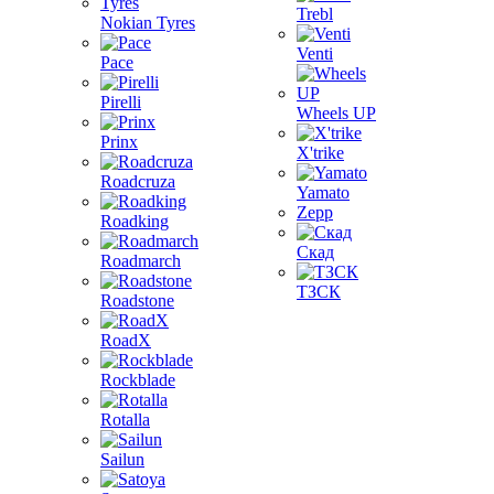
Trebl
Nokian Tyres
Venti
Pace
Pirelli
Wheels UP
Prinx
X'trike
Roadcruza
Yamato
Zepp
Roadking
Скад
Roadmarch
ТЗСК
Roadstone
RoadX
Rockblade
Rotalla
Sailun