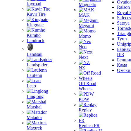
Ovatio
Joyroad
Magnetto
Ralson
Royal 
Kavir Tire
MAK
Safeces
Satoya
Kingnate
Megami
Tornad
Triangl
Kumho
Momo
Tyrex
Landrock
Unigri
Neo
Барнау
Landsail
ШЗ
Next
Белши
Landspider
Кама
NZ
Омски
Laufenn
Off Road
Leao
Wheels
Linglong
PDW
Marshal
Replay
Matador
Replica FR
Maxtrek