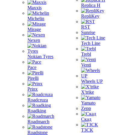
Replica H
Maxxis
RepliKey
Michelin
RST
Mirage
Sunrise
Nexen
Tech Line
Trebl
Nokian Tyres
Venti
Pace
Pirelli
Wheels UP
Prinx
X'trike
Roadcruza
Yamato
Zepp
Roadking
Скад
Roadmarch
ТЗСК
Roadstone