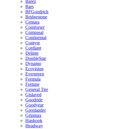
Barez
Bars
BFGoodrich
Bridgestone
Centara
Comforser
Compasal
Continental
Contyre
Cordiant
Delinte
DoubleStar
Dynamo
Ecovision
Evergreen
Formula
Fortune
General Tire
Gislaved
Goodride
Goodyear
Grenlander
Gripmax
Hankook
Headway