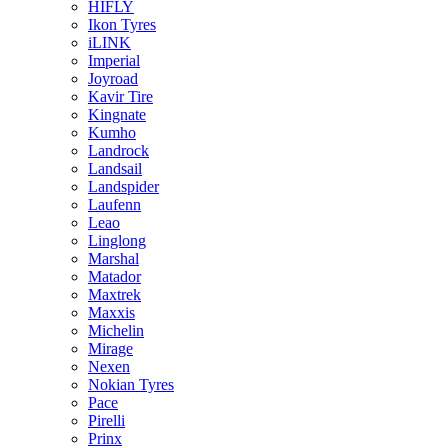
HIFLY
Ikon Tyres
iLINK
Imperial
Joyroad
Kavir Tire
Kingnate
Kumho
Landrock
Landsail
Landspider
Laufenn
Leao
Linglong
Marshal
Matador
Maxtrek
Maxxis
Michelin
Mirage
Nexen
Nokian Tyres
Pace
Pirelli
Prinx