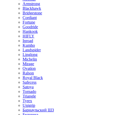
Armstrong
Blackhawk
Bridgestone
Cordiant
Fortune
Goodride
Hankook
HIFLY
Inroad
Kumho
Landspider
Linglong
Michelin
Mirage
Ovation
Ralson
Royal Black
Safecess
Satoya
Tornado
Triangle
Tyrex
Unigrip
Барнаульский ШЗ
Белшина