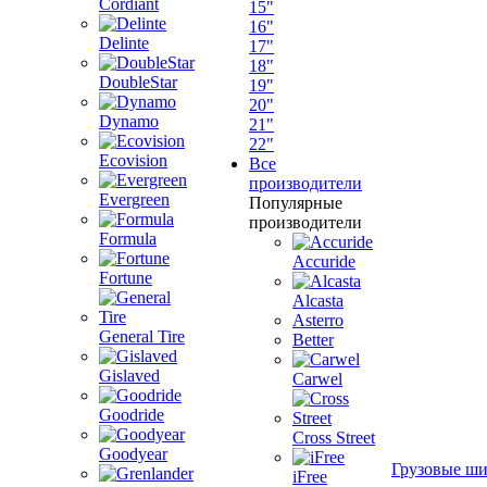
Cordiant
15"
16"
Delinte
17"
18"
DoubleStar
19"
20"
Dynamo
21"
22"
Ecovision
Все
производители
Evergreen
Популярные
производители
Formula
Accuride
Fortune
Alcasta
Asterro
General Tire
Better
Gislaved
Carwel
Goodride
Cross Street
Goodyear
Грузовые ш
iFree