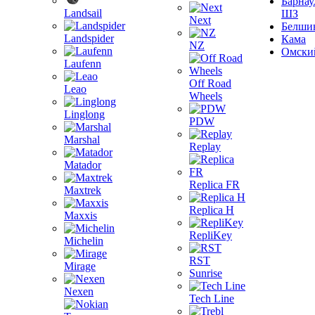
Барнау
Landsail
ШЗ
Next
Белши
Landspider
Кама
NZ
Омски
Laufenn
Off Road
Leao
Wheels
Linglong
PDW
Marshal
Replay
Matador
Replica FR
Maxtrek
Replica H
Maxxis
RepliKey
Michelin
RST
Mirage
Sunrise
Nexen
Tech Line