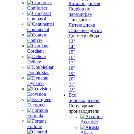
Каталог дисков
Comforser
Подбор по
параметрам
Compasal
Тип диска
Литые диски
Continental
Стальные диски
Диаметр обода
Contyre
13"
14"
Cordiant
15"
16"
Delinte
17"
18"
DoubleStar
19"
20"
Dynamo
21"
22"
Ecovision
Все
производители
Evergreen
Популярные
производители
Formula
Accuride
Fortune
Alcasta