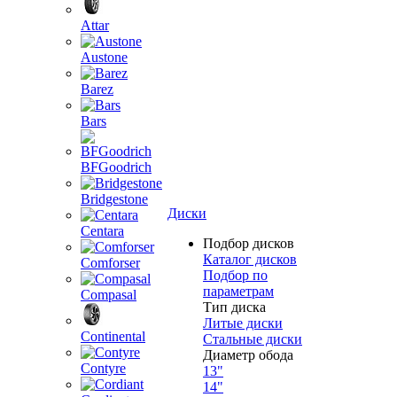
Attar
Austone
Barez
Bars
BFGoodrich
Bridgestone
Диски
Centara
Подбор дисков
Каталог дисков
Comforser
Подбор по
параметрам
Compasal
Тип диска
Литые диски
Continental
Стальные диски
Диаметр обода
Contyre
13"
14"