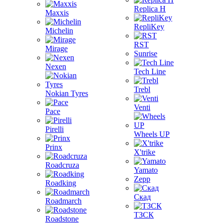
Replica H
Maxxis
RepliKey
Michelin
RST
Mirage
Sunrise
Nexen
Tech Line
Trebl
Nokian Tyres
Venti
Pace
Pirelli
Wheels UP
Prinx
X'trike
Roadcruza
Yamato
Zepp
Roadking
Скад
Roadmarch
ТЗСК
Roadstone