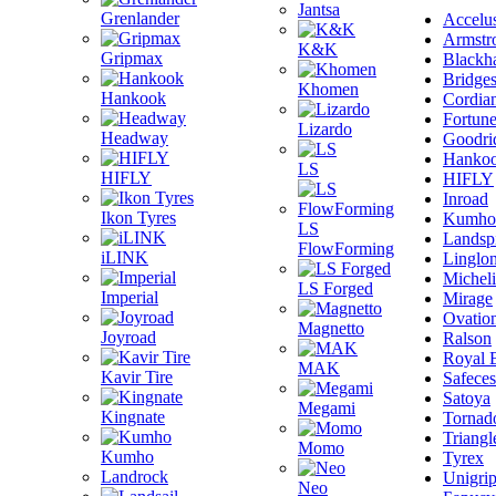
Jantsa
Grenlander
Accelu
Armstr
K&K
Gripmax
Blackh
Bridge
Khomen
Hankook
Cordia
Fortun
Lizardo
Headway
Goodri
Hanko
LS
HIFLY
HIFLY
Inroad
Ikon Tyres
Kumho
LS
Landsp
FlowForming
iLINK
Linglo
Michel
LS Forged
Imperial
Mirage
Ovatio
Magnetto
Joyroad
Ralson
Royal 
MAK
Kavir Tire
Safeces
Satoya
Megami
Kingnate
Tornad
Triangl
Momo
Kumho
Tyrex
Landrock
Unigri
Neo