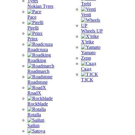
Trebl
Nokian Tyres
Venti
Pace
Pirelli
Wheels UP
Prinx
X'trike
Roadcruza
Yamato
Zepp
Roadking
Скад
Roadmarch
ТЗСК
Roadstone
RoadX
Rockblade
Rotalla
Sailun