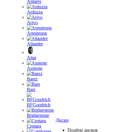
Antares
Arduzza
Arivo
Armstrong
Atlander
Attar
Austone
Barez
Bars
BFGoodrich
Bridgestone
Диски
Centara
Подбор дисков