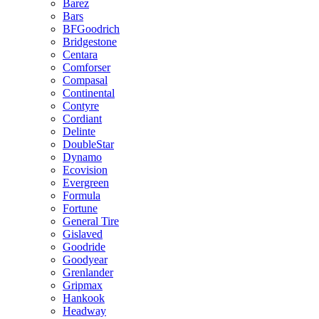
Barez
Bars
BFGoodrich
Bridgestone
Centara
Comforser
Compasal
Continental
Contyre
Cordiant
Delinte
DoubleStar
Dynamo
Ecovision
Evergreen
Formula
Fortune
General Tire
Gislaved
Goodride
Goodyear
Grenlander
Gripmax
Hankook
Headway