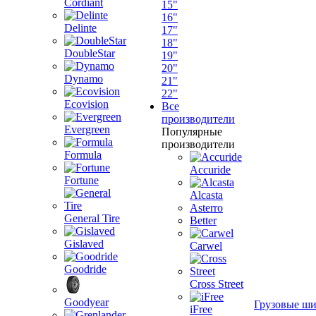
Cordiant
15"
16"
Delinte
17"
18"
DoubleStar
19"
20"
Dynamo
21"
22"
Ecovision
Все
производители
Evergreen
Популярные
производители
Formula
Accuride
Fortune
Alcasta
Asterro
General Tire
Better
Gislaved
Carwel
Goodride
Cross Street
Goodyear
Грузовые ш
iFree