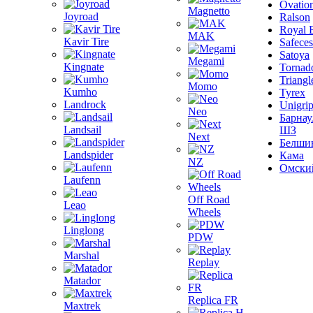
Ovatio
Magnetto
Joyroad
Ralson
Royal 
MAK
Kavir Tire
Safeces
Satoya
Megami
Kingnate
Tornad
Triangl
Momo
Kumho
Tyrex
Landrock
Unigri
Neo
Барнау
Landsail
ШЗ
Next
Белши
Landspider
Кама
NZ
Омски
Laufenn
Off Road
Leao
Wheels
Linglong
PDW
Marshal
Replay
Matador
Replica FR
Maxtrek