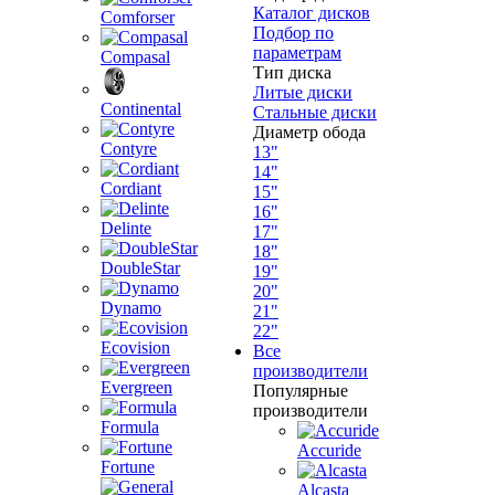
Каталог дисков
Comforser
Подбор по
параметрам
Compasal
Тип диска
Литые диски
Continental
Стальные диски
Диаметр обода
Contyre
13"
14"
Cordiant
15"
16"
Delinte
17"
18"
DoubleStar
19"
20"
Dynamo
21"
22"
Ecovision
Все
производители
Evergreen
Популярные
производители
Formula
Accuride
Fortune
Alcasta