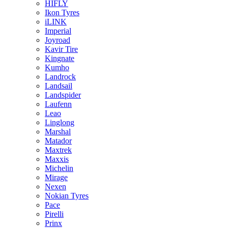
HIFLY
Ikon Tyres
iLINK
Imperial
Joyroad
Kavir Tire
Kingnate
Kumho
Landrock
Landsail
Landspider
Laufenn
Leao
Linglong
Marshal
Matador
Maxtrek
Maxxis
Michelin
Mirage
Nexen
Nokian Tyres
Pace
Pirelli
Prinx