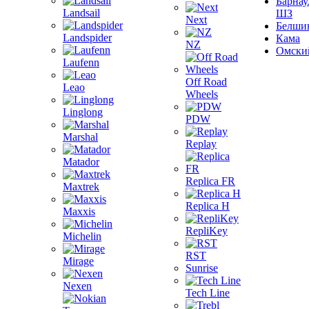
Барнау
Landsail
ШЗ
Next
Белши
Landspider
Кама
NZ
Омски
Laufenn
Off Road
Leao
Wheels
Linglong
PDW
Marshal
Replay
Matador
Replica FR
Maxtrek
Replica H
Maxxis
RepliKey
Michelin
RST
Mirage
Sunrise
Nexen
Tech Line