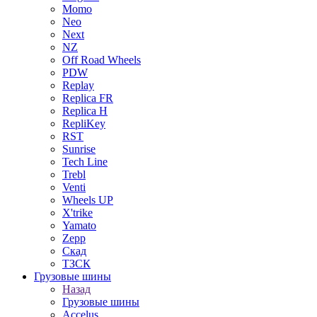
Momo
Neo
Next
NZ
Off Road Wheels
PDW
Replay
Replica FR
Replica H
RepliKey
RST
Sunrise
Tech Line
Trebl
Venti
Wheels UP
X'trike
Yamato
Zepp
Скад
ТЗСК
Грузовые шины
Назад
Грузовые шины
Accelus