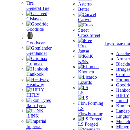
Asterro
General Tire
Better
Gislaved
Carwel
Goodride
Cross Street
Goodyear
Грузовые ш
iFree
Jantsa
Grenlander
Accelu
Armstr
K&K
Gripmax
Blackh
Bridge
Khomen
Hankook
Cordia
Fortun
Lizardo
Headway
Goodri
Hanko
LS
HIFLY
HIFLY
Inroad
Ikon Tyres
Kumho
LS
Landsp
FlowForming
iLINK
Linglo
Michel
LS Forged
Imperial
Mirage