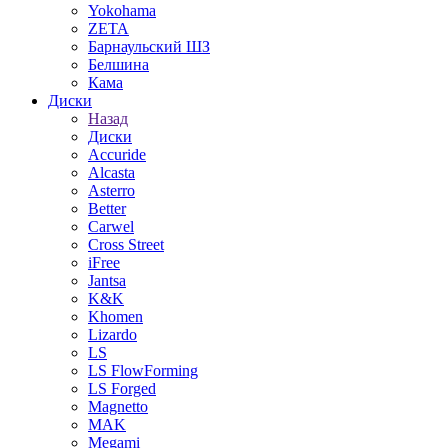
Yokohama
ZETA
Барнаульский ШЗ
Белшина
Кама
Диски
Назад
Диски
Accuride
Alcasta
Asterro
Better
Carwel
Cross Street
iFree
Jantsa
K&K
Khomen
Lizardo
LS
LS FlowForming
LS Forged
Magnetto
MAK
Megami