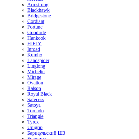
Armstrong
Blackhawk
Bridgestone
Cordiant
Fortune
Goodride
Hankook
HIFLY
Inroad
Kumho
Landspider
Linglong
Michelin
Mirage
Ovation
Ralson
Royal Black
Safecess
Satoya
Tornado
Triangle
Tyrex
Unigrip
Барнаульский ШЗ
Белшина