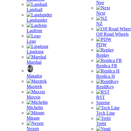
Neo
Landsail
Next
Landspider
NZ
Laufenn
Off Road Wheels
Leao
PDW
Linglong
Replay
Marshal
Replica FR
Matador
Replica H
Maxtrek
RepliKey
Maxxis
RST
Sunrise
Michelin
Tech Line
Mirage
Trebl
Nexen