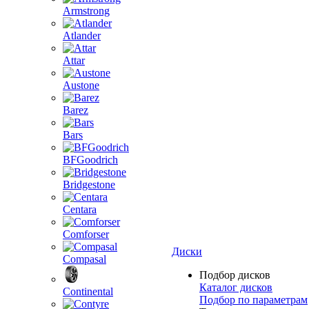
Armstrong
Atlander
Attar
Austone
Barez
Bars
BFGoodrich
Bridgestone
Centara
Comforser
Диски
Compasal
Подбор дисков
Каталог дисков
Continental
Подбор по параметрам