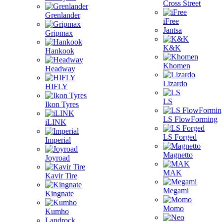
Cross Street
Grenlander
iFree
Jantsa
Gripmax
K&K
Hankook
Khomen
Headway
Lizardo
HIFLY
LS
Ikon Tyres
LS FlowForming
iLINK
LS Forged
Imperial
Magnetto
Joyroad
MAK
Kavir Tire
Megami
Kingnate
Momo
Kumho
Landrock