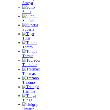
Satoya
Sonix
Sunfull
Superia
Tigar
Torero
Torque
Tourador
Tracmax
Trazano
Triangle
Tunga
Unigrip