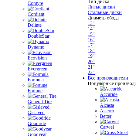
Тип диска
Contyre
Литые диски
Стальные диски
Cordiant
Диаметр обода
13"
Delinte
14"
15"
DoubleStar
16"
17"
Dynamo
18"
19"
Ecovision
20"
21"
Evergreen
22"
Все производители
Formula
Популярные производ
Fortune
Accuride
General Tire
Alcasta
Asterro
Gislaved
Better
Goodride
Carwel
Goodyear