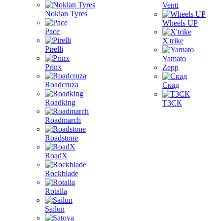
Venti
Nokian Tyres
Wheels UP
Pace
X'trike
Pirelli
Yamato
Prinx
Zepp
Roadcruza
Скад
Roadking
ТЗСК
Roadmarch
Roadstone
RoadX
Rockblade
Rotalla
Sailun