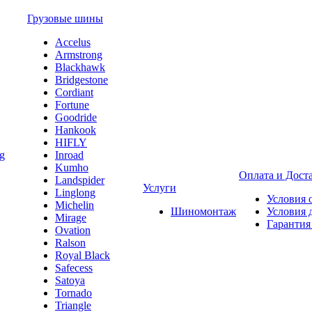
Грузовые шины
Accelus
Armstrong
Blackhawk
Bridgestone
Cordiant
Fortune
Goodride
Hankook
HIFLY
Inroad
Kumho
Оплата и Дост
Landspider
Услуги
Linglong
Условия 
Michelin
Шиномонтаж
Условия 
Mirage
Гарантия
Ovation
Ralson
Royal Black
Safecess
Satoya
Tornado
Triangle