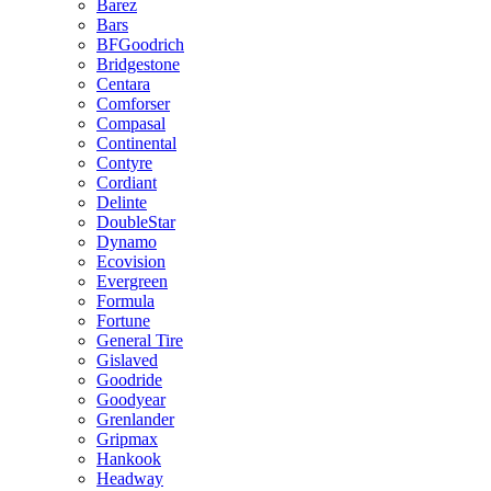
Barez
Bars
BFGoodrich
Bridgestone
Centara
Comforser
Compasal
Continental
Contyre
Cordiant
Delinte
DoubleStar
Dynamo
Ecovision
Evergreen
Formula
Fortune
General Tire
Gislaved
Goodride
Goodyear
Grenlander
Gripmax
Hankook
Headway