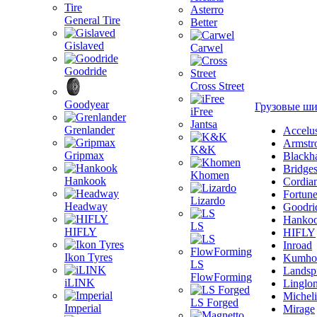
Asterro
General Tire
Better
Gislaved
Carwel
Goodride
Cross Street
Goodyear
Грузовые ш
iFree
Jantsa
Grenlander
Accelu
Armstr
K&K
Gripmax
Blackh
Bridge
Khomen
Hankook
Cordia
Fortun
Lizardo
Headway
Goodri
Hanko
LS
HIFLY
HIFLY
Inroad
Ikon Tyres
Kumho
LS
Landsp
FlowForming
iLINK
Linglo
Michel
LS Forged
Imperial
Mirage