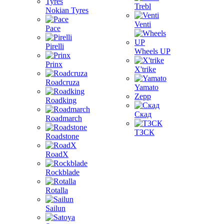
Trebl
Nokian Tyres
Venti
Pace
Pirelli
Wheels UP
Prinx
X'trike
Roadcruza
Yamato
Zepp
Roadking
Скад
Roadmarch
ТЗСК
Roadstone
RoadX
Rockblade
Rotalla
Sailun