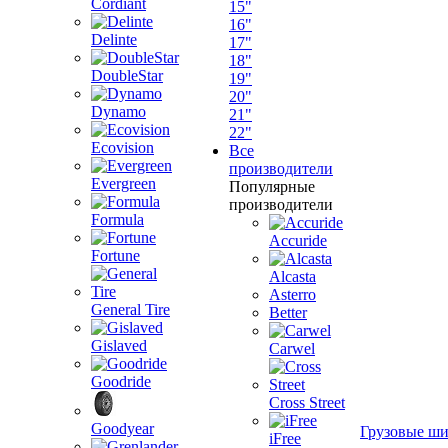
Cordiant
15"
16"
Delinte
17"
18"
DoubleStar
19"
20"
Dynamo
21"
22"
Ecovision
Все
производители
Evergreen
Популярные
производители
Formula
Accuride
Fortune
Alcasta
Asterro
General Tire
Better
Gislaved
Carwel
Goodride
Cross Street
Goodyear
Грузовые ш
iFree