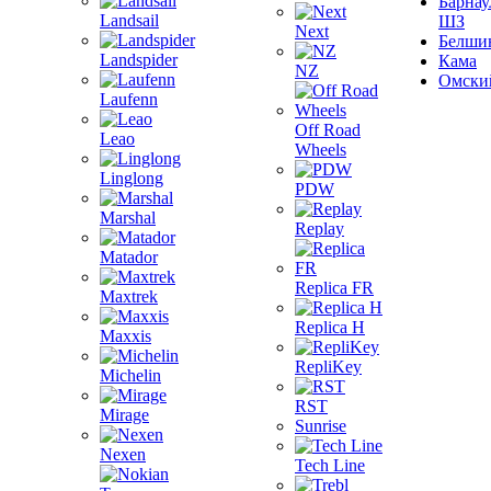
Барнау
Landsail
ШЗ
Next
Белши
Landspider
Кама
NZ
Омски
Laufenn
Off Road
Leao
Wheels
Linglong
PDW
Marshal
Replay
Matador
Replica FR
Maxtrek
Replica H
Maxxis
RepliKey
Michelin
RST
Mirage
Sunrise
Nexen
Tech Line