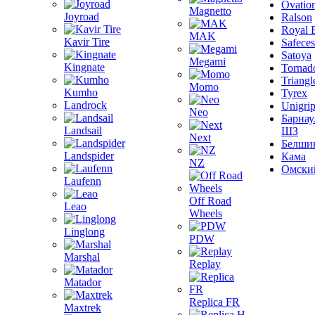
Ovatio
Magnetto
Joyroad
Ralson
Royal 
MAK
Kavir Tire
Safeces
Satoya
Megami
Kingnate
Tornad
Triangl
Momo
Kumho
Tyrex
Landrock
Unigri
Neo
Барнау
Landsail
ШЗ
Next
Белши
Landspider
Кама
NZ
Омски
Laufenn
Off Road
Leao
Wheels
Linglong
PDW
Marshal
Replay
Matador
Replica FR
Maxtrek