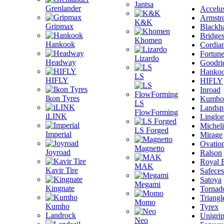
Jantsa
Grenlander
Accelu
Armstr
K&K
Gripmax
Blackh
Bridge
Khomen
Hankook
Cordia
Fortun
Lizardo
Headway
Goodri
Hanko
LS
HIFLY
HIFLY
Inroad
Ikon Tyres
Kumho
LS
Landsp
FlowForming
iLINK
Linglo
Michel
LS Forged
Imperial
Mirage
Ovatio
Magnetto
Joyroad
Ralson
Royal 
MAK
Kavir Tire
Safeces
Satoya
Megami
Kingnate
Tornad
Triangl
Momo
Kumho
Tyrex
Landrock
Unigri
Neo