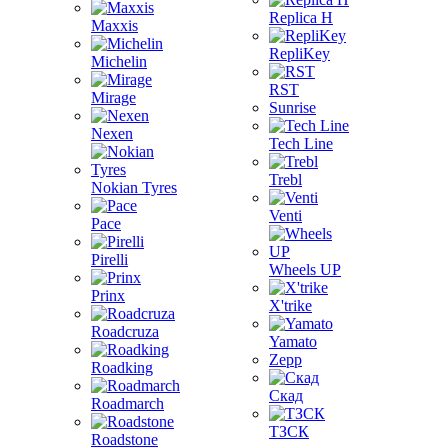
Replica H
Maxxis
RepliKey
Michelin
RST
Mirage
Sunrise
Nexen
Tech Line
Trebl
Nokian Tyres
Venti
Pace
Pirelli
Wheels UP
Prinx
X'trike
Roadcruza
Yamato
Zepp
Roadking
Скад
Roadmarch
ТЗСК
Roadstone