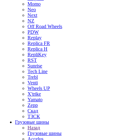
Momo
Neo
Next
NZ
Off Road Wheels
PDW
Replay
Replica FR
Replica H
RepliKey
RST
Sunrise
Tech Line
Trebl
Venti
Wheels UP
X'trike
Yamato
Zepp
Скад
ТЗСК
Грузовые шины
Назад
Грузовые шины
Accelus