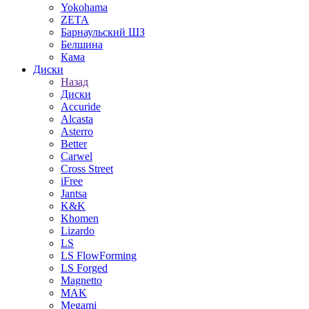
Yokohama
ZETA
Барнаульский ШЗ
Белшина
Кама
Диски
Назад
Диски
Accuride
Alcasta
Asterro
Better
Carwel
Cross Street
iFree
Jantsa
K&K
Khomen
Lizardo
LS
LS FlowForming
LS Forged
Magnetto
MAK
Megami