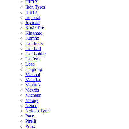
HIFLY
Ikon Tyres
iLINK
Imperial
Joyroad
Kavir Tire
Kingnate
Kumho
Landrock
Landsail
Landspider
Laufenn
Leao
Linglong
Marshal
Matador
Maxtrek
Maxxis
Michelin
Mirage
Nexen
Nokian Tyres
Pace
Pirelli
Prinx