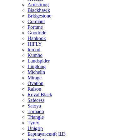
Armstrong
Blackhawk
Bridgestone
Cordiant
Fortune
Goodride
Hankook
HIFLY
Inroad
Kumho
Landspider
Linglong
Michelin
Mirage
Ovation
Ralson
Royal Black
Safecess
Satoya
Tornado
Triangle
Tyrex
Unigrip
Барнаульский ШЗ
Белшина