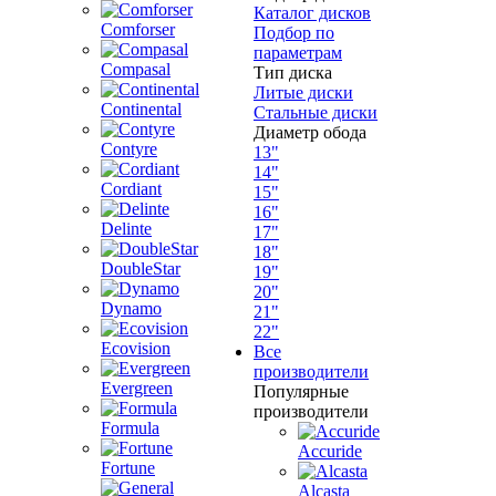
Каталог дисков
Comforser
Подбор по
параметрам
Compasal
Тип диска
Литые диски
Continental
Стальные диски
Диаметр обода
Contyre
13"
14"
Cordiant
15"
16"
Delinte
17"
18"
DoubleStar
19"
20"
Dynamo
21"
22"
Ecovision
Все
производители
Evergreen
Популярные
производители
Formula
Accuride
Fortune
Alcasta