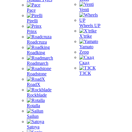
Venti
Pace
Pirelli
Wheels UP
Prinx
X'trike
Roadcruza
Yamato
Zepp
Roadking
Скад
Roadmarch
ТЗСК
Roadstone
RoadX
Rockblade
Rotalla
Sailun
Satoya