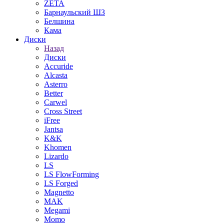
ZETA
Барнаульский ШЗ
Белшина
Кама
Диски
Назад
Диски
Accuride
Alcasta
Asterro
Better
Carwel
Cross Street
iFree
Jantsa
K&K
Khomen
Lizardo
LS
LS FlowForming
LS Forged
Magnetto
MAK
Megami
Momo