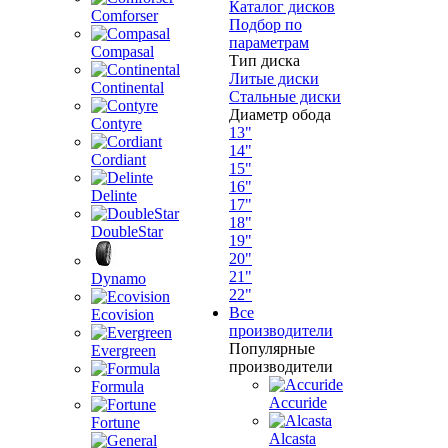
Каталог дисков
Comforser
Подбор по
параметрам
Compasal
Тип диска
Литые диски
Continental
Стальные диски
Диаметр обода
Contyre
13"
14"
Cordiant
15"
16"
Delinte
17"
18"
DoubleStar
19"
20"
21"
Dynamo
22"
Все
Ecovision
производители
Популярные
Evergreen
производители
Formula
Accuride
Fortune
Alcasta