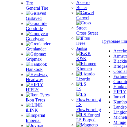
Asterro
Better
General Tire
Carwel
Gislaved
Goodride
Cross Street
Goodyear
Грузовые ш
iFree
Jantsa
Grenlander
Accelu
Armstr
K&K
Gripmax
Blackh
Bridge
Khomen
Hankook
Cordia
Fortun
Lizardo
Headway
Goodri
Hanko
LS
HIFLY
HIFLY
Inroad
Ikon Tyres
Kumho
LS
Landsp
FlowForming
iLINK
Linglo
Michel
LS Forged
Imperial
Mirage