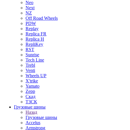
Neo
Next
NZ
Off Road Wheels
PDW
Replay
Replica FR
Replica H
RepliKey
RST
Sunrise
Tech Line
Trebl
Venti
Wheels UP
X'trike
Yamato
Zepp
Скад
ТЗСК
Грузовые шины
Назад
Грузовые шины
Accelus
Armstrong