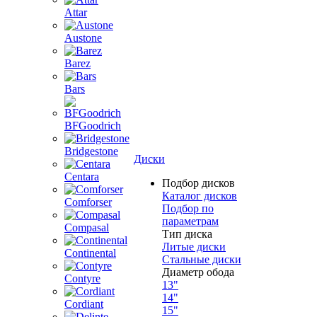
Attar
Austone
Barez
Bars
BFGoodrich
Bridgestone
Диски
Centara
Подбор дисков
Каталог дисков
Comforser
Подбор по
параметрам
Compasal
Тип диска
Литые диски
Continental
Стальные диски
Диаметр обода
Contyre
13"
14"
Cordiant
15"