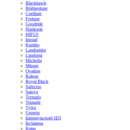
Blackhawk
Bridgestone
Cordiant
Fortune
Goodride
Hankook
HIFLY
Inroad
Kumho
Landspider
Linglong
Michelin
Mirage
Ovation
Ralson
Royal Black
Safecess
Satoya
Tornado
Triangle
Tyrex
Unigrip
Барнаульский ШЗ
Белшина
Кама