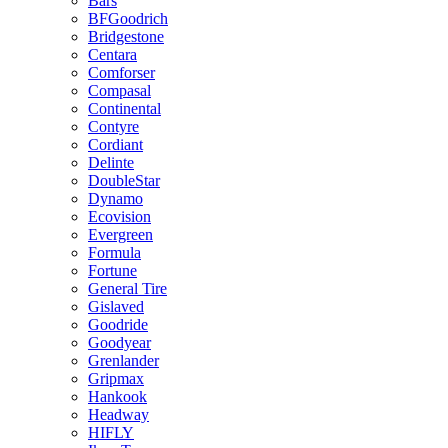
Bars
BFGoodrich
Bridgestone
Centara
Comforser
Compasal
Continental
Contyre
Cordiant
Delinte
DoubleStar
Dynamo
Ecovision
Evergreen
Formula
Fortune
General Tire
Gislaved
Goodride
Goodyear
Grenlander
Gripmax
Hankook
Headway
HIFLY