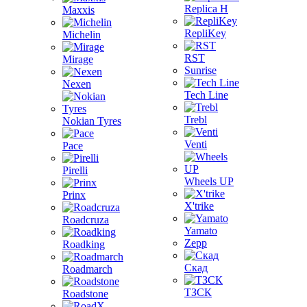
Replica H
Maxxis
RepliKey
Michelin
RST
Mirage
Sunrise
Nexen
Tech Line
Trebl
Nokian Tyres
Venti
Pace
Pirelli
Wheels UP
Prinx
X'trike
Roadcruza
Yamato
Zepp
Roadking
Скад
Roadmarch
ТЗСК
Roadstone