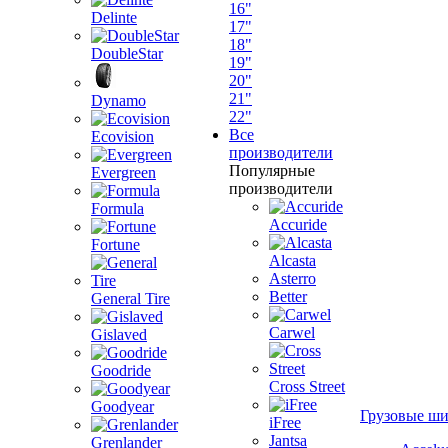
16"
Delinte
17"
18"
DoubleStar
19"
20"
21"
Dynamo
22"
Все
Ecovision
производители
Популярные
Evergreen
производители
Formula
Accuride
Fortune
Alcasta
Asterro
Better
General Tire
Carwel
Gislaved
Goodride
Cross Street
Goodyear
Грузовые ш
iFree
Jantsa
Grenlander