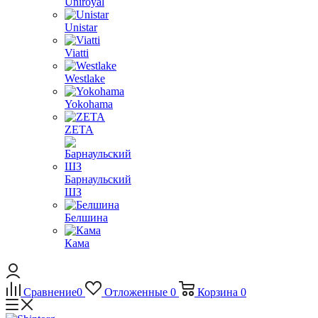
Uniroyal
Unistar
Viatti
Westlake
Yokohama
ZETA
Барнаульский
ШЗ
Белшина
Кама
Сравнение
0
Отложенные
0
Корзина
0