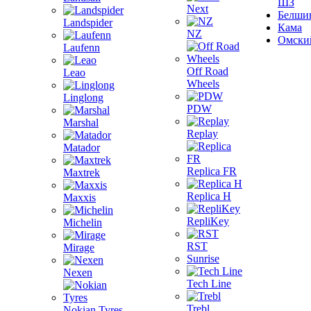
ШЗ
Next
Белши
Landspider
Кама
NZ
Омски
Laufenn
Off Road
Leao
Wheels
Linglong
PDW
Marshal
Replay
Matador
Replica FR
Maxtrek
Replica H
Maxxis
RepliKey
Michelin
RST
Mirage
Sunrise
Nexen
Tech Line
Trebl
Nokian Tyres