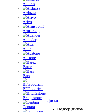
Antares
Arduzza
Arivo
Armstrong
Atlander
Attar
Austone
Barez
Bars
BFGoodrich
Bridgestone
Диски
Centara
Подбор дисков