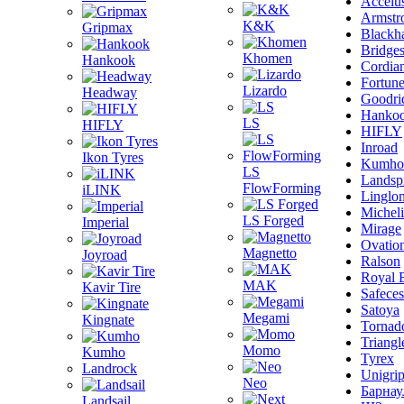
Accelu
Armstr
K&K
Gripmax
Blackh
Bridge
Khomen
Hankook
Cordia
Fortun
Lizardo
Headway
Goodri
Hanko
LS
HIFLY
HIFLY
Inroad
Ikon Tyres
Kumho
LS
Landsp
FlowForming
iLINK
Linglo
Michel
LS Forged
Imperial
Mirage
Ovatio
Magnetto
Joyroad
Ralson
Royal 
MAK
Kavir Tire
Safeces
Satoya
Megami
Kingnate
Tornad
Triangl
Momo
Kumho
Tyrex
Landrock
Unigri
Neo
Барнау
Landsail