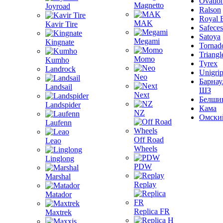
Ovatio
Magnetto
Joyroad
Ralson
Royal 
MAK
Kavir Tire
Safeces
Satoya
Megami
Kingnate
Tornad
Triangl
Momo
Kumho
Tyrex
Landrock
Unigri
Neo
Барнау
Landsail
ШЗ
Next
Белши
Landspider
Кама
NZ
Омски
Laufenn
Off Road
Leao
Wheels
Linglong
PDW
Marshal
Replay
Matador
Replica FR
Maxtrek