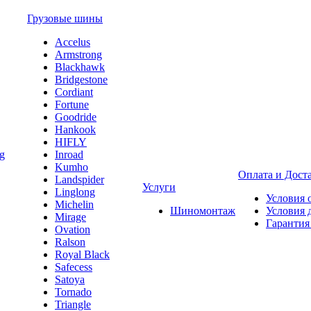
Грузовые шины
Accelus
Armstrong
Blackhawk
Bridgestone
Cordiant
Fortune
Goodride
Hankook
HIFLY
Inroad
Kumho
Оплата и Дост
Landspider
Услуги
Linglong
Условия 
Michelin
Шиномонтаж
Условия 
Mirage
Гарантия
Ovation
Ralson
Royal Black
Safecess
Satoya
Tornado
Triangle