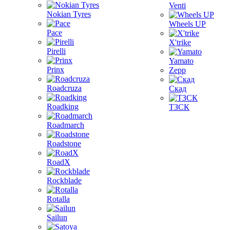
Venti
Nokian Tyres
Wheels UP
Pace
X'trike
Pirelli
Yamato
Prinx
Zepp
Roadcruza
Скад
Roadking
ТЗСК
Roadmarch
Roadstone
RoadX
Rockblade
Rotalla
Sailun