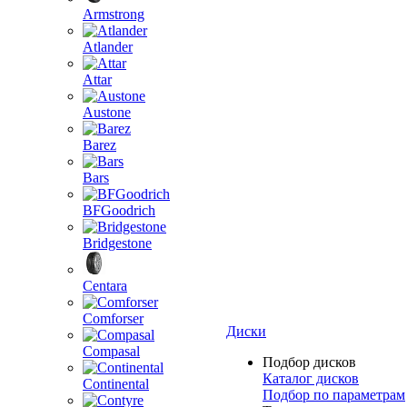
Armstrong
Atlander
Attar
Austone
Barez
Bars
BFGoodrich
Bridgestone
Centara
Comforser
Диски
Compasal
Подбор дисков
Каталог дисков
Continental
Подбор по параметрам