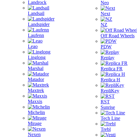
Landrock
Neo
Landsail
Next
Landspider
NZ
Laufenn
Off Road Wheels
Leao
PDW
Linglong
Replay
Marshal
Replica FR
Matador
Replica H
Maxtrek
RepliKey
Maxxis
RST
Sunrise
Michelin
Tech Line
Mirage
Trebl
Nexen