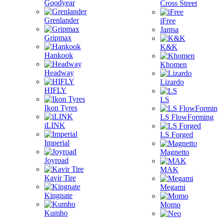
Goodyear
Cross Street
Grenlander
iFree
Jantsa
Gripmax
K&K
Hankook
Khomen
Headway
Lizardo
HIFLY
LS
Ikon Tyres
LS FlowForming
iLINK
LS Forged
Imperial
Magnetto
Joyroad
MAK
Kavir Tire
Megami
Kingnate
Momo
Kumho