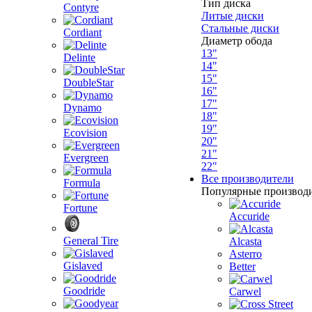
Тип диска
Contyre
Литые диски
Стальные диски
Cordiant
Диаметр обода
13"
Delinte
14"
15"
DoubleStar
16"
17"
Dynamo
18"
19"
Ecovision
20"
21"
Evergreen
22"
Все производители
Formula
Популярные производ
Fortune
Accuride
General Tire
Alcasta
Asterro
Gislaved
Better
Goodride
Carwel